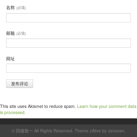
名称
(必填)
邮箱
(必填)
网址
This site uses Akismet to reduce spam.
Learn how your comment data
is processed.
©
四维致一
All Rights Reserved. Theme zAlive by
zenoven
.