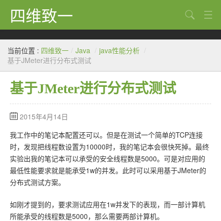
四维致一
搜索
Java
当前位置 :
四维致一
/
Java
/
java性能分析
/
大数据
基于JMeter进行分布式测试
Python
基于JMeter进行分布式测试
Scala
2015年4月14日
GoLang
我工作中的笔记本配置还可以。但是在测试一个简单的TCP连接
工程
时，发现把线程数设置为10000时，我的笔记本会很快死掉。最终
实验出我的笔记本可以承受的安全线程数是5000。可是对应用的
Bug
最低性能要求就是能承受1w的并发。此时可以采用基于JMeter的
Tricks
分布式测试方案。
想法
如刚才提到的，要求测试应用在1w并发下的表现，而一部计算机
所能承受的线程数是5000，那么需要两部计算机。