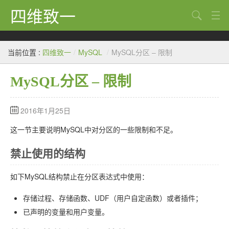
四维致一
搜索
Java
当前位置 :
四维致一
/
MySQL
/
MySQL分区 – 限制
大数据
MySQL分区 – 限制
Python
Scala
2016年1月25日
GoLang
这一节主要说明MySQL中对分区的一些限制和不足。
工程
禁止使用的结构
Bug
如下MySQL结构禁止在分区表达式中使用：
Tricks
存储过程、存储函数、UDF（用户自定函数）或者插件；
想法
已声明的变量和用户变量。