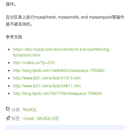
操作。
在分区表上执行mysqlcheck, myisamchk, and myisampack等操作
是不被支持的。
参考文档
https://dev.mysql.com/doc/refman/5.6/en/partitioning-
limitations.html
http://mdba.cn/?p=315
http://blog.itpub.net/15480802/viewspace-755582/
http://www.jb51.net/article/31374.htm
http://www.jb51.net/article/34811.htm
http://blog.itpub.net/7607759/viewspace-709825/
分类 :
MySQL
标签 :
mysql
,
MySQL分区