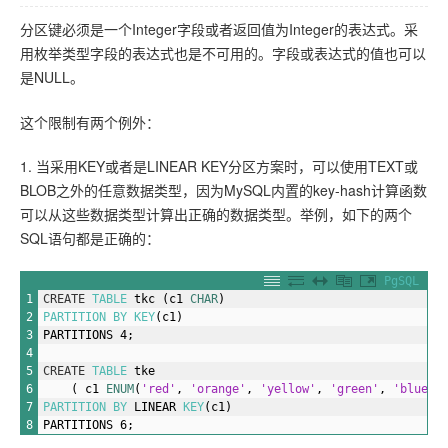
分区键必须是一个Integer字段或者返回值为Integer的表达式。采
用枚举类型字段的表达式也是不可用的。字段或表达式的值也可以
是NULL。
这个限制有两个例外：
1. 当采用KEY或者是LINEAR KEY分区方案时，可以使用TEXT或
BLOB之外的任意数据类型，因为MySQL内置的key-hash计算函数
可以从这些数据类型计算出正确的数据类型。举例，如下的两个
SQL语句都是正确的：
PgSQL
1
CREATE
TABLE
tkc
(c1
CHAR
)
2
PARTITION
BY
KEY
(c1)
3
PARTITIONS
4;
4
5
CREATE
TABLE
tke
6
(
c1
ENUM
(
'red'
,
'orange'
,
'yellow'
,
'green'
,
'blue'
,
7
PARTITION
BY
LINEAR
KEY
(c1)
8
PARTITIONS
6;