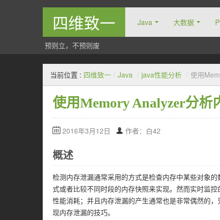
四维致一
Java
大数据
P
预则立，不预则废
当前位置 :
四维致一
/
Java
/
java性能分析
/
使用Memo
使用Memory Analyzer
2016年3月12日
作者：白42
概述
检测内存泄漏通常采用的方式是检查内存中某些对象的
式或者比较不同时段的内存快照来实现。然而实时监控
性能消耗；并且内存泄漏的产生通常也是非常偶然的，
现内存泄漏的技巧。