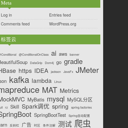
Meta
Log in
Entries feed
Comments feed
WordPress.org
标签云
ai
aws
Conditional
@ConditionalOnClass
banner
gradle
BeautifulSoup
go
DataGrip
Dom4j
JMeter
HBase
https
IDEA
jackson
JavaFx
kafka
lambda
json
Linux
mapreduce
MAT
Metrics
mysql
MockMVC
MyBatis
MySQL分区
Spark调优
spring
Skill
ull
rz
spring.factories
SpringBoot
SpringBootTest
Spring自动配置
爬虫
测试
yarn
广告
反斜杠
时区
条件注解