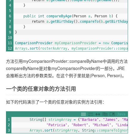
4
}
5
6
public
int
compareByAge
(
Person
a
,
Person
b
)
{
7
return
a
.
getBirthday
(
)
.
compareTo
(
b
.
getBirthday
(
)
8
}
9
}
10
11
ComparisonProvider 
myComparisonProvider
=
new
Comparison
12
Arrays
.
sort
(
rosterAsArray
,
myComparisonProvider
::
compare
方法引用myComparisonProvider::compareByName中调用的方法
compareByName是对象myComparisonProvider的一部分。JRE
会推断出方法的参数类型。在这个例子里就是(Person, Person)。
一个类的任意对象的方法引用
如下的代码演示了一个类的任意对象的实例方法引用：
Java
1
String
[
]
stringArray
=
{
"Barbara"
,
"James"
,
"Mary
2
"Patricia"
,
"Robert"
,
"Michael"
,
"Linda"
}
3
Arrays
.
sort
(
stringArray
,
String
::
compareToIgnoreC