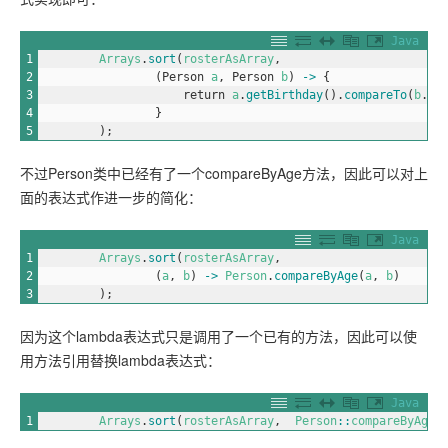
Java
1
Arrays
.
sort
(
rosterAsArray
,
2
(
Person
a
,
Person
b
)
->
{
3
return
a
.
getBirthday
(
)
.
compareTo
(
b
.
ge
4
}
5
)
;
不过Person类中已经有了一个compareByAge方法，因此可以对上
面的表达式作进一步的简化：
Java
1
Arrays
.
sort
(
rosterAsArray
,
2
(
a
,
b
)
->
Person
.
compareByAge
(
a
,
b
)
3
)
;
因为这个lambda表达式只是调用了一个已有的方法，因此可以使
用方法引用替换lambda表达式：
Java
1
Arrays
.
sort
(
rosterAsArray
,
Person
::
compareByAge
)