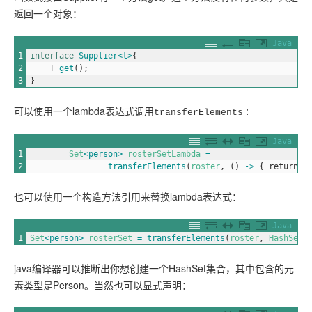
返回一个对象：
Java
1
interface
Supplier
<t>
{
2
T
get
(
)
;
3
}
可以使用一个lambda表达式调用
transferElements
：
Java
1
Set
<person>
rosterSetLambda
=
2
transferElements
(
roster
,
(
)
->
{
return
n
也可以使用一个构造方法引用来替换lambda表达式：
Java
1
Set
<person>
rosterSet
=
transferElements
(
roster
,
HashSet
:
java编译器可以推断出你想创建一个HashSet集合，其中包含的元
素类型是Person。当然也可以显式声明：