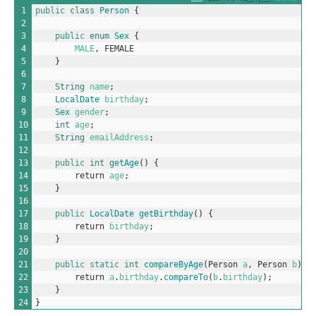
1
public
class
Person
{
2
3
public
enum
Sex
{
4
MALE
,
FEMALE
5
}
6
7
String
name
;
8
LocalDate 
birthday
;
9
Sex 
gender
;
10
int
age
;
11
String
emailAddress
;
12
13
public
int
getAge
(
)
{
14
return
age
;
15
}
16
17
public
LocalDate 
getBirthday
(
)
{
18
return
birthday
;
19
}
20
21
public
static
int
compareByAge
(
Person
a
,
Person
b
)
{
22
return
a
.
birthday
.
compareTo
(
b
.
birthday
)
;
23
}
24
}