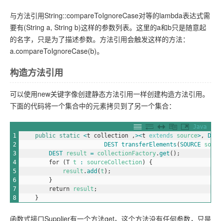
与方法引用String::compareToIgnoreCase对等的lambda表达式需
要有(String a, String b)这样的参数列表。这里的a和b只是随意起
的名字，只是为了描述参数。方法引用会触发这样的方法：
a.compareToIgnoreCase(b)。
构造方法引用
可以使用new关键字像创建静态方法引用一样创建构造方法引用。
下面的代码将一个集合中的元素拷贝到了另一个集合：
Java
1
public
static
<
t
collection
,
>
<
t
extends
source
>
,
DES
2
DEST 
transferElements
(
SOURCE 
sour
3
DEST 
result
=
collectionFactory
.
get
(
)
;
4
for
(
T
t
:
sourceCollection
)
{
5
result
.
add
(
t
)
;
6
}
7
return
result
;
8
}
函数式接口Supplier有一个方法get。这个方法没有任何参数，只是