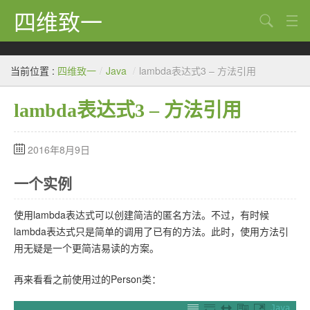
四维致一
搜索
Java
当前位置 :
四维致一
/
Java
/
lambda表达式3 – 方法引用
大数据
lambda表达式3 – 方法引用
Python
Scala
2016年8月9日
GoLang
一个实例
工程
使用lambda表达式可以创建简洁的匿名方法。不过，有时候
Bug
lambda表达式只是简单的调用了已有的方法。此时，使用方法引
用无疑是一个更简洁易读的方案。
Tricks
再来看看之前使用过的Person类：
想法
Java