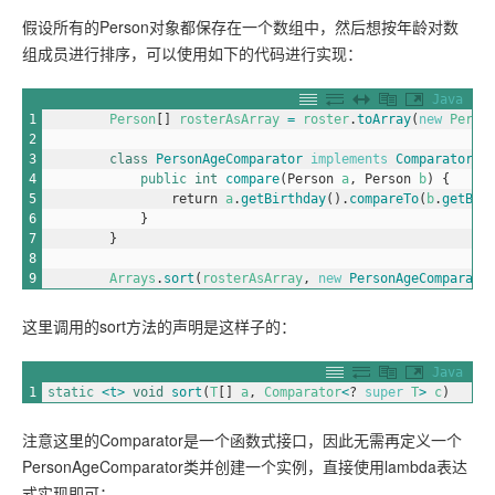
假设所有的Person对象都保存在一个数组中，然后想按年龄对数
组成员进行排序，可以使用如下的代码进行实现：
Java
1
Person
[
]
rosterAsArray
=
roster
.
toArray
(
new
Perso
2
3
class
PersonAgeComparator
implements
Comparator
<p
4
public
int
compare
(
Person
a
,
Person
b
)
{
5
return
a
.
getBirthday
(
)
.
compareTo
(
b
.
getBir
6
}
7
}
8
9
Arrays
.
sort
(
rosterAsArray
,
new
PersonAgeComparato
这里调用的sort方法的声明是这样子的：
Java
1
static
<t>
void
sort
(
T
[
]
a
,
Comparator
<
?
super
T
>
c
)
注意这里的Comparator是一个函数式接口，因此无需再定义一个
PersonAgeComparator类并创建一个实例，直接使用lambda表达
式实现即可：