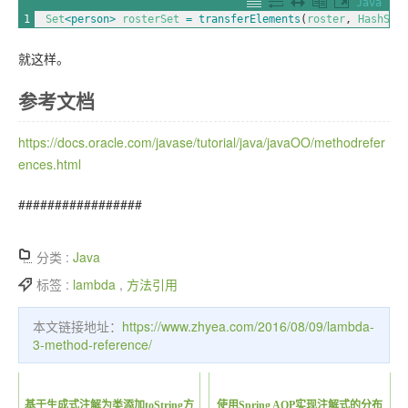
Java
1
Set
<person>
rosterSet
=
transferElements
(
roster
,
HashSet
就这样。
参考文档
https://docs.oracle.com/javase/tutorial/java/javaOO/methodrefer
ences.html
#################
分类 :
Java
标签 :
lambda
,
方法引用
本文链接地址：
https://www.zhyea.com/2016/08/09/lambda-
3-method-reference/
基于生成式注解为类添加toString方
使用Spring AOP实现注解式的分布