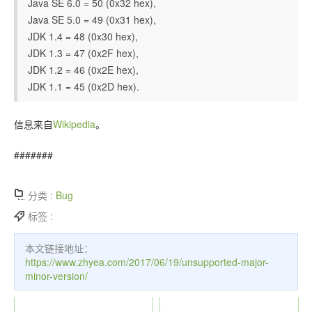
Java SE 6.0 = 50 (0x32 hex),
Java SE 5.0 = 49 (0x31 hex),
JDK 1.4 = 48 (0x30 hex),
JDK 1.3 = 47 (0x2F hex),
JDK 1.2 = 46 (0x2E hex),
JDK 1.1 = 45 (0x2D hex).
信息来自
Wikipedia
。
#######
分类 :
Bug
标签 :
本文链接地址：
https://www.zhyea.com/2017/06/19/unsupported-major-
minor-version/