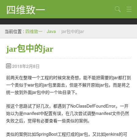
四维致一
搜索
Java
当前位置 :
四维致一
/
Java
/
jar包中的jar
大数据
jar包中的jar
Python
Scala
2018年2月8日
GoLang
前两天在整理一个工程的时候突发奇想，能不能把需要的jar都打到
一个类似于war包的jar包里面去，但是不解开原始jar包，而是将之
工程
统一放到外面jar包中的一个lib目录下。
Bug
按这个思路试了好几次，都遇到了NoClassDefFoundError。一开
Tricks
始以为是manifest中配置有误，在几次尝试调整manifest文件仍然
失败之后，觉得有必要查看一些类似的案例。
想法
类似的案例比如SpringBoot工程打成的jar包，又比如jenkins的可