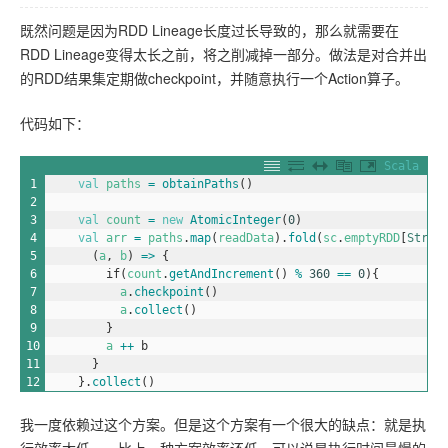
既然问题是因为RDD Lineage长度过长导致的，那么就需要在
RDD Lineage变得太长之前，将之削减掉一部分。做法是对合并出
的RDD结果集定期做checkpoint，并随意执行一个Action算子。
代码如下：
Scala
1
val
paths
=
obtainPaths
(
)
2
3
val
count
=
new
AtomicInteger
(
0
)
4
val
arr
=
paths
.
map
(
readData
)
.
fold
(
sc
.
emptyRDD
[
Strin
5
(
a
,
b
)
=
>
{
6
if
(
count
.
getAndIncrement
(
)
%
360
==
0
)
{
7
a
.
checkpoint
(
)
8
a
.
collect
(
)
9
}
10
a
++
b
11
}
12
}
.
collect
(
)
我一度依赖过这个方案。但是这个方案有一个很大的缺点：就是执