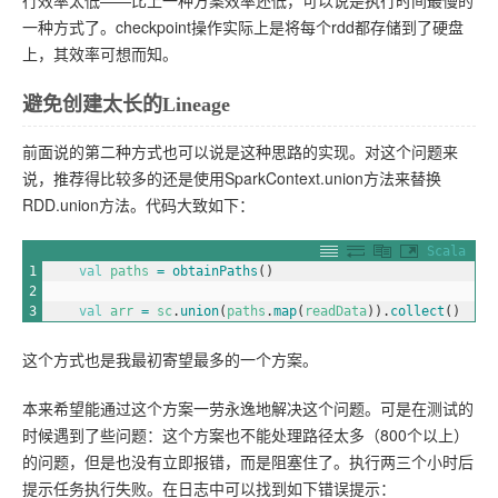
行效率太低——比上一种方案效率还低，可以说是执行时间最慢的
一种方式了。checkpoint操作实际上是将每个rdd都存储到了硬盘
上，其效率可想而知。
避免创建太长的Lineage
前面说的第二种方式也可以说是这种思路的实现。对这个问题来
说，推荐得比较多的还是使用SparkContext.union方法来替换
RDD.union方法。代码大致如下：
Scala
1
val
paths
=
obtainPaths
(
)
2
3
val
arr
=
sc
.
union
(
paths
.
map
(
readData
)
)
.
collect
(
)
这个方式也是我最初寄望最多的一个方案。
本来希望能通过这个方案一劳永逸地解决这个问题。可是在测试的
时候遇到了些问题：这个方案也不能处理路径太多（800个以上）
的问题，但是也没有立即报错，而是阻塞住了。执行两三个小时后
提示任务执行失败。在日志中可以找到如下错误提示：