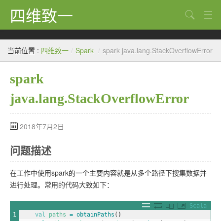
四维致一
搜索
Java
当前位置 :
四维致一
/
Spark
/
spark java.lang.StackOverflowError
大数据
spark
Python
java.lang.StackOverflowError
Scala
GoLang
2018年7月2日
工程
问题描述
Bug
在工作中使用spark的一个主要内容就是从多个路径下搜集数据并
Tricks
进行处理。常用的代码大致如下：
想法
Scala
1
val
paths
=
obtainPaths
(
)