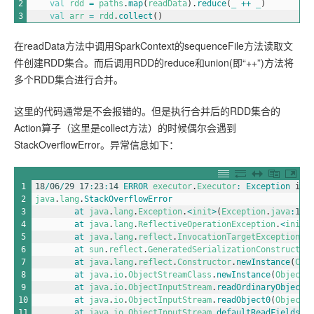
2
val
rdd
=
paths
.
map
(
readData
)
.
reduce
(
_
++
_
)
3
val
arr
=
rdd
.
collect
(
)
在readData方法中调用SparkContext的sequenceFile方法读取文
件创建RDD集合。而后调用RDD的reduce和union(即“++”)方法将
多个RDD集合进行合并。
这里的代码通常是不会报错的。但是执行合并后的RDD集合的
Action算子（这里是collect方法）的时候偶尔会遇到
StackOverflowError。异常信息如下：
1
18
/
06
/
29
17
:
23
:
14
ERROR 
executor
.
Executor
:
Exception 
in
2
java
.
lang
.
StackOverflowError
3
at 
java
.
lang
.
Exception
.
<
init
>
(
Exception
.
java
:
102
4
at 
java
.
lang
.
ReflectiveOperationException
.
<
init
>
5
at 
java
.
lang
.
reflect
.
InvocationTargetException
.
<
6
at 
sun
.
reflect
.
GeneratedSerializationConstructor
7
at 
java
.
lang
.
reflect
.
Constructor
.
newInstance
(
Con
8
at 
java
.
io
.
ObjectStreamClass
.
newInstance
(
ObjectS
9
at 
java
.
io
.
ObjectInputStream
.
readOrdinaryObject
(
10
at 
java
.
io
.
ObjectInputStream
.
readObject0
(
ObjectI
11
at 
java
.
io
.
ObjectInputStream
.
defaultReadFields
(
O