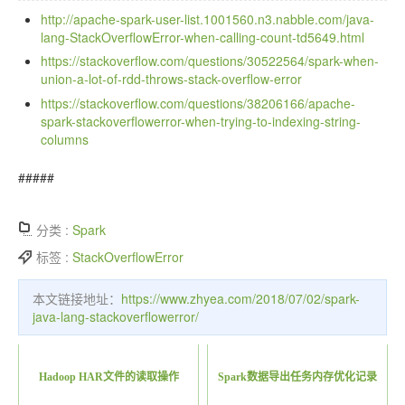
http://apache-spark-user-list.1001560.n3.nabble.com/java-
lang-StackOverflowError-when-calling-count-td5649.html
https://stackoverflow.com/questions/30522564/spark-when-
union-a-lot-of-rdd-throws-stack-overflow-error
https://stackoverflow.com/questions/38206166/apache-
spark-stackoverflowerror-when-trying-to-indexing-string-
columns
#####
分类 :
Spark
标签 :
StackOverflowError
本文链接地址：
https://www.zhyea.com/2018/07/02/spark-
java-lang-stackoverflowerror/
Hadoop HAR文件的读取操作
Spark数据导出任务内存优化记录