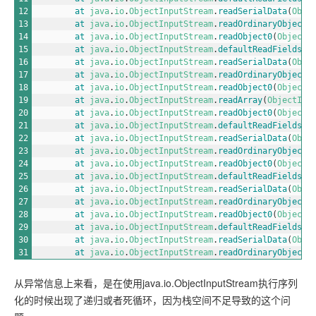
12
at 
java
.
io
.
ObjectInputStream
.
readSerialData
(
Obje
13
at 
java
.
io
.
ObjectInputStream
.
readOrdinaryObject
(
14
at 
java
.
io
.
ObjectInputStream
.
readObject0
(
ObjectI
15
at 
java
.
io
.
ObjectInputStream
.
defaultReadFields
(
O
16
at 
java
.
io
.
ObjectInputStream
.
readSerialData
(
Obje
17
at 
java
.
io
.
ObjectInputStream
.
readOrdinaryObject
(
18
at 
java
.
io
.
ObjectInputStream
.
readObject0
(
ObjectI
19
at 
java
.
io
.
ObjectInputStream
.
readArray
(
ObjectInp
20
at 
java
.
io
.
ObjectInputStream
.
readObject0
(
ObjectI
21
at 
java
.
io
.
ObjectInputStream
.
defaultReadFields
(
O
22
at 
java
.
io
.
ObjectInputStream
.
readSerialData
(
Obje
23
at 
java
.
io
.
ObjectInputStream
.
readOrdinaryObject
(
24
at 
java
.
io
.
ObjectInputStream
.
readObject0
(
ObjectI
25
at 
java
.
io
.
ObjectInputStream
.
defaultReadFields
(
O
26
at 
java
.
io
.
ObjectInputStream
.
readSerialData
(
Obje
27
at 
java
.
io
.
ObjectInputStream
.
readOrdinaryObject
(
28
at 
java
.
io
.
ObjectInputStream
.
readObject0
(
ObjectI
29
at 
java
.
io
.
ObjectInputStream
.
defaultReadFields
(
O
30
at 
java
.
io
.
ObjectInputStream
.
readSerialData
(
Obje
31
at 
java
.
io
.
ObjectInputStream
.
readOrdinaryObject
(
从异常信息上来看，是在使用java.io.ObjectInputStream执行序列
化的时候出现了递归或者死循环，因为栈空间不足导致的这个问