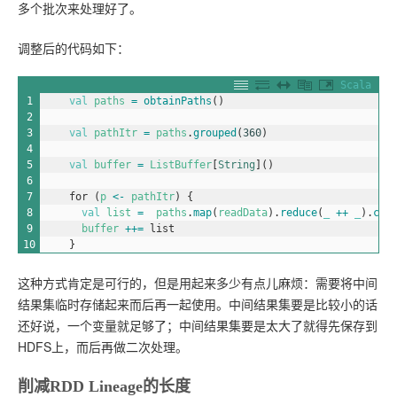
多个批次来处理好了。
调整后的代码如下：
Scala
1
val
paths
=
obtainPaths
(
)
2
3
val
pathItr
=
paths
.
grouped
(
360
)
4
5
val
buffer
=
ListBuffer
[
String
]
(
)
6
7
for
(
p
<
-
pathItr
)
{
8
val
list
=
paths
.
map
(
readData
)
.
reduce
(
_
++
_
)
.
col
9
buffer
++
=
list
10
}
这种方式肯定是可行的，但是用起来多少有点儿麻烦：需要将中间
结果集临时存储起来而后再一起使用。中间结果集要是比较小的话
还好说，一个变量就足够了；中间结果集要是太大了就得先保存到
HDFS上，而后再做二次处理。
削减RDD Lineage的长度