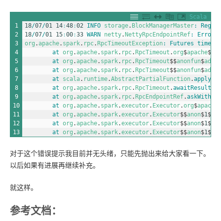
Scala
1
18
/
07
/
01
14
:
48
:
02
INFO 
storage
.
BlockManagerMaster
:
Regis
2
18
/
07
/
01
15
:
00
:
33
WARN 
netty
.
NettyRpcEndpointRef
:
Error 
3
org
.
apache
.
spark
.
rpc
.
RpcTimeoutException
:
Futures 
timed 
4
at 
org
.
apache
.
spark
.
rpc
.
RpcTimeout
.
org
$
apache
$
sp
5
at 
org
.
apache
.
spark
.
rpc
.
RpcTimeout
$
$
anonfun
$
addM
6
at 
org
.
apache
.
spark
.
rpc
.
RpcTimeout
$
$
anonfun
$
addM
7
at 
scala
.
runtime
.
AbstractPartialFunction
.
apply
(
A
8
at 
org
.
apache
.
spark
.
rpc
.
RpcTimeout
.
awaitResult
(
R
9
at 
org
.
apache
.
spark
.
rpc
.
RpcEndpointRef
.
askWithRe
10
at 
org
.
apache
.
spark
.
executor
.
Executor
.
org
$
apache
11
at 
org
.
apache
.
spark
.
executor
.
Executor
$
$
anon
$
1
$
$
a
12
at 
org
.
apache
.
spark
.
executor
.
Executor
$
$
anon
$
1
$
$
a
13
at 
org
.
apache
.
spark
.
executor
.
Executor
$
$
anon
$
1
$
$
a
对于这个错误提示我目前并无头绪，只能先抛出来给大家看一下。
以后如果有进展再继续补充。
就这样。
参考文档：