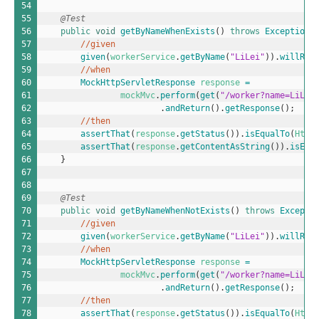
54
55
@Test
56
public
void
getByNameWhenExists
(
)
throws
Exception
57
//given
58
given
(
workerService
.
getByName
(
"LiLei"
)
)
.
willRet
59
//when
60
MockHttpServletResponse 
response
=
61
mockMvc
.
perform
(
get
(
"/worker?name=LiLei
62
.
andReturn
(
)
.
getResponse
(
)
;
63
//then
64
assertThat
(
response
.
getStatus
(
)
)
.
isEqualTo
(
Http
65
assertThat
(
response
.
getContentAsString
(
)
)
.
isEqu
66
}
67
68
69
@Test
70
public
void
getByNameWhenNotExists
(
)
throws
Excepti
71
//given
72
given
(
workerService
.
getByName
(
"LiLei"
)
)
.
willRet
73
//when
74
MockHttpServletResponse 
response
=
75
mockMvc
.
perform
(
get
(
"/worker?name=LiLei
76
.
andReturn
(
)
.
getResponse
(
)
;
77
//then
78
assertThat
(
response
.
getStatus
(
)
)
.
isEqualTo
(
Http