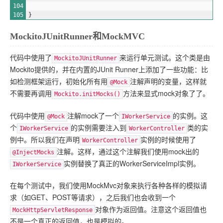
104
105
}
MockitoJUnitRunner和MockMVC
代码中使用了
来运行单元测试。这个类是由
MockitoJUnitRunner
Mockito提供的，并在内置的JUnit Runner上添加了一些功能：比
如检测框架运行，初始化所有用
注解声明的变量，这样就
@Mock
不需要再调用
方法来显式mock对象了了。
Mockito.initMocks()
代码中使用
注解mock了一个
的实例。这
@Mock
IWorkerService
个
的实例需要注入到
类的实
IWorkerService
WorkerController
例中。所以我们在声明
实例的时候使用了
WorkerController
注解。这样，通过这个注解我们使用mock出的
@InjectMocks
实例替换了真正的WorkerServiceImpl实例。
IWorkerService
在每个测试中，我们使用MockMvc对象来执行各种各样的模拟请
求（如GET、POST等请求），之后我们也会收到一个
对象作为返回值。注意这个返回值也
MockHttpServletResponse
不是一个真正的返回值，也是模拟的。