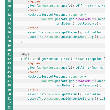
29
//given
30
given
(
workerService
.
get
(
2
)
)
.
willReturn
(
new
Work
31
//when
32
MockHttpServletResponse 
response
=
33
mockMvc
.
perform
(
get
(
"/worker/2"
)
.
accept
34
.
andReturn
(
)
.
getResponse
(
)
;
35
//then
36
assertThat
(
response
.
getStatus
(
)
)
.
isEqualTo
(
Http
37
assertThat
(
response
.
getContentAsString
(
)
)
.
isEqu
38
}
39
40
41
@Test
42
public
void
getWhenNotExists
(
)
throws
Exception
{
43
//given
44
given
(
workerService
.
get
(
2
)
)
.
willThrow
(
new
NonEx
45
//when
46
MockHttpServletResponse 
response
=
47
mockMvc
.
perform
(
get
(
"/worker/2"
)
.
accept
48
.
andReturn
(
)
.
getResponse
(
)
;
49
//then
50
assertThat
(
response
.
getStatus
(
)
)
.
isEqualTo
(
Http
51
assertThat
(
response
.
getContentAsString
(
)
)
.
isEmp
52
}
53