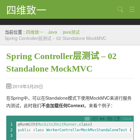
四维致一
搜索
Java
当前位置 :
四维致一
/
Java
/
java测试
/
大数据
Spring Controller层测试 – 02 Standalone MockMVC
Python
Spring Controller层测试 – 02
Scala
Standalone MockMVC
GoLang
2019年3月29日
工程
在Spring中，可以在Standalone模式下使用MockMVC来进行服务
Bug
内测试，此时我们
不会加载任何Context
。来看个例子：
Tricks
Java
1
@RunWith
(
MockitoJUnitRunner
.
class
)
想法
2
public
class
WorkerControllerMockMvcStandaloneTest
{
3