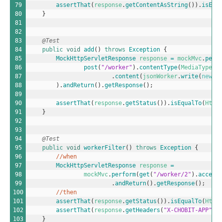
79
assertThat
(
response
.
getContentAsString
(
)
)
.
isEmp
80
}
81
82
83
@Test
84
public
void
add
(
)
throws
Exception
{
85
MockHttpServletResponse 
response
=
mockMvc
.
perf
86
post
(
"/worker"
)
.
contentType
(
MediaType
.
A
87
.
content
(
jsonWorker
.
write
(
new
W
88
)
.
andReturn
(
)
.
getResponse
(
)
;
89
90
assertThat
(
response
.
getStatus
(
)
)
.
isEqualTo
(
Http
91
}
92
93
94
@Test
95
public
void
workerFilter
(
)
throws
Exception
{
96
//when
97
MockHttpServletResponse 
response
=
98
mockMvc
.
perform
(
get
(
"/worker/2"
)
.
accept
99
.
andReturn
(
)
.
getResponse
(
)
;
100
//then
101
assertThat
(
response
.
getStatus
(
)
)
.
isEqualTo
(
Http
102
assertThat
(
response
.
getHeaders
(
"X-CHOBIT-APP"
)
)
103
}