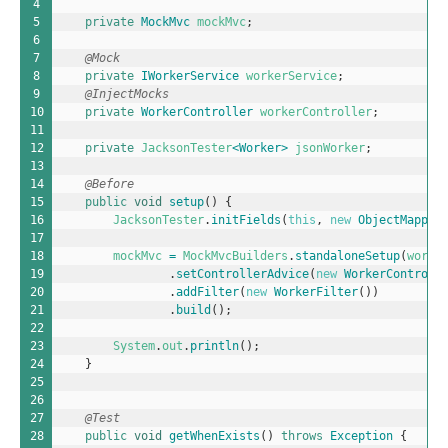
4
5
private
MockMvc 
mockMvc
;
6
7
@Mock
8
private
IWorkerService 
workerService
;
9
@InjectMocks
10
private
WorkerController 
workerController
;
11
12
private
JacksonTester
<Worker>
jsonWorker
;
13
14
@Before
15
public
void
setup
(
)
{
16
JacksonTester
.
initFields
(
this
,
new
ObjectMapper
17
18
mockMvc
=
MockMvcBuilders
.
standaloneSetup
(
worke
19
.
setControllerAdvice
(
new
WorkerControll
20
.
addFilter
(
new
WorkerFilter
(
)
)
21
.
build
(
)
;
22
23
System
.
out
.
println
(
)
;
24
}
25
26
27
@Test
28
public
void
getWhenExists
(
)
throws
Exception
{