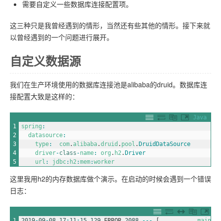
需要自定义一些数据库连接配置项。
这三种只是我曾经遇到的情形，当然还有些其他的情形。接下来就
以曾经遇到的一个问题进行展开。
自定义数据源
我们在生产环境使用的数据库连接池是alibaba的druid。数据库连
接配置大致是这样的：
Java
1
spring
:
2
datasource
:
3
type
:
com
.
alibaba
.
druid
.
pool
.
DruidDataSource
4
driver
-
class
-
name
:
org
.
h2
.
Driver
5
url
:
jdbc
:
h2
:
mem
:
worker
这里我用h2的内存数据库做个演示。在启动的时候会遇到一个错误
日志：
1
2019
-
09
-
08
17
:
11
:
15.129
ERROR
2088
--
-
[
main
]