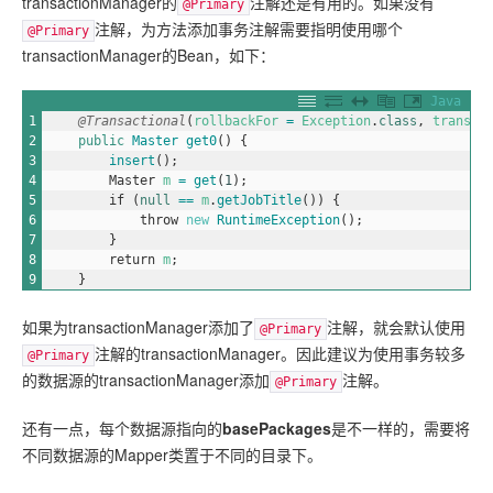
transactionManager的
注解还是有用的。如果没有
@Primary
注解，为方法添加事务注解需要指明使用哪个
@Primary
transactionManager的Bean，如下：
Java
1
@Transactional
(
rollbackFor
=
Exception
.
class
,
transac
2
public
Master 
get0
(
)
{
3
insert
(
)
;
4
Master
m
=
get
(
1
)
;
5
if
(
null
==
m
.
getJobTitle
(
)
)
{
6
throw
new
RuntimeException
(
)
;
7
}
8
return
m
;
9
}
如果为transactionManager添加了
注解，就会默认使用
@Primary
注解的transactionManager。因此建议为使用事务较多
@Primary
的数据源的transactionManager添加
注解。
@Primary
还有一点，每个数据源指向的
basePackages
是不一样的，需要将
不同数据源的Mapper类置于不同的目录下。