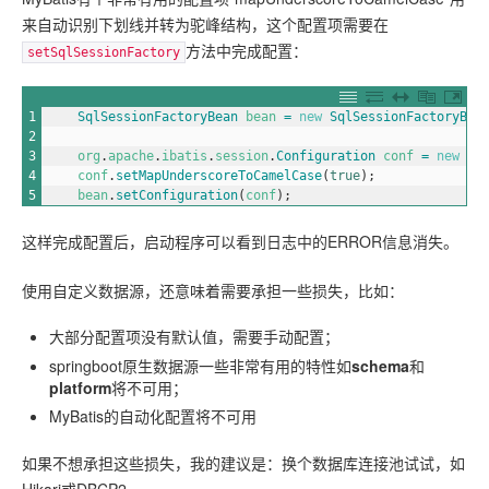
来自动识别下划线并转为驼峰结构，这个配置项需要在
方法中完成配置：
setSqlSessionFactory
1
SqlSessionFactoryBean 
bean
=
new
SqlSessionFactoryBea
2
3
org
.
apache
.
ibatis
.
session
.
Configuration 
conf
=
new
or
4
conf
.
setMapUnderscoreToCamelCase
(
true
)
;
5
bean
.
setConfiguration
(
conf
)
;
这样完成配置后，启动程序可以看到日志中的ERROR信息消失。
使用自定义数据源，还意味着需要承担一些损失，比如：
大部分配置项没有默认值，需要手动配置；
springboot原生数据源一些非常有用的特性如
schema
和
platform
将不可用；
MyBatis的自动化配置将不可用
如果不想承担这些损失，我的建议是：换个数据库连接池试试，如
Hikari或DBCP2。