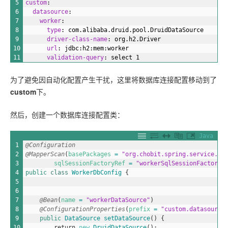
5
custom
:
6
datasource
:
7
worker
:
8
type
: com.alibaba.druid.pool.DruidDataSource
9
driver-class-name
: org.h2.Driver
10
url
: jdbc
:h2
:mem
:worker
11
validation-query
: select 1
为了避免因自动化配置产生干扰，这里将数据库连接配置移动到了
custom
下。
然后，创建一个数据库连接配置类：
Java
1
@Configuration
2
@MapperScan
(
basePackages
=
"org.chobit.spring.service.ma
3
sqlSessionFactoryRef
=
"workerSqlSessionFactory"
4
public
class
WorkerDbConfig
{
5
6
7
@Bean
(
name
=
"workerDataSource"
)
8
@ConfigurationProperties
(
prefix
=
"custom.datasource
9
public
DataSource 
setDataSource
(
)
{
10
return
new
DruidDataSource
(
)
;