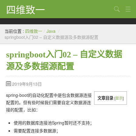
四维致一
搜索
Java
当前位置 :
四维致一
/
Java
/
大数据
springboot入门02 – 自定义数据源及多数据源配置
Python
springboot入门02 – 自定义数据
Scala
源及多数据源配置
GoLang
2019年9月13日
工程
spring-boot的自动化配置中是包含数据源连接
文章目录
[
显示
]
Bug
配置的。但有些时候我们需要自定义数据源连
接的配置，比如：
Tricks
使用的数据库连接池Spring暂时还不支持；
想法
需要配置连接多数据源；