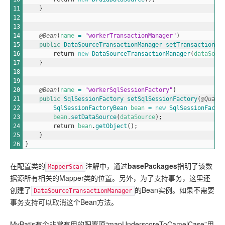
11
}
12
13
14
@Bean
(
name
=
"workerTransactionManager"
)
15
public
DataSourceTransactionManager 
setTransactionMa
16
return
new
DataSourceTransactionManager
(
dataSour
17
}
18
19
20
@Bean
(
name
=
"workerSqlSessionFactory"
)
21
public
SqlSessionFactory 
setSqlSessionFactory
(
@Quali
22
SqlSessionFactoryBean 
bean
=
new
SqlSessionFacto
23
bean
.
setDataSource
(
dataSource
)
;
24
return
bean
.
getObject
(
)
;
25
}
26
}
在配置类的
注解中，通过
basePackages
指明了该数
MapperScan
据源所有相关的Mapper类的位置。另外，为了支持事务，这里还
创建了
的Bean实例。如果不需要
DataSourceTransactionManager
事务支持可以取消这个Bean方法。
MyBatis有个非常有用的配置项“mapUnderscoreToCamelCase”用