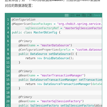
对应的数据源配置：
Java
1
@Configuration
2
@MapperScan
(
basePackages
=
"org.chobit.spring.service.ma
3
sqlSessionFactoryRef
=
"masterSqlSessionFactory"
4
public
class
MasterDbConfig
{
5
6
@Primary
7
@Bean
(
name
=
"masterDataSource"
)
8
@ConfigurationProperties
(
prefix
=
"custom.datasource
9
public
DataSource 
setDataSource
(
)
{
10
return
new
DruidDataSource
(
)
;
11
}
12
13
@Primary
14
@Bean
(
name
=
"masterTransactionManager"
)
15
public
DataSourceTransactionManager 
setTransactionMa
16
return
new
DataSourceTransactionManager
(
dataSour
17
}
18
19
@Primary
20
@Bean
(
name
=
"masterSqlSessionFactory"
)
21
public
SqlSessionFactory 
setSqlSessionFactory
(
@Quali