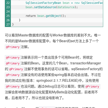
22
SqlSessionFactoryBean 
bean
=
new
SqlSessionFacto
23
bean
.
setDataSource
(
dataSource
)
;
24
25
return
bean
.
getObject
(
)
;
26
}
27
}
可以看到Master数据库的配置与Worker数据库的差别不大。唯一
不同的是Master数据库配置中，每个Bean的set方法上多了一个
注解。
@Primary
注解表示同一个类出现多个可用Bean时，将绑定
@Primary
注解的Bean。这里的几个Bean，transactionManager
@Primary
的
注解不使用事务的话可以省略，sqlSessionFactory的
@Primary
注解没有的话使用某些spring版本启动会出错。不过在
@Primary
我的测试应用(版本：springboot 2.1.7.RELEASE)中，没有使用
也没问题。通过debug日志可以看到，使用
@Primary
@Primary
注解会影响数据源自动化配置和MyBatis自动化配置，前者用不
着，后者用不了，所以也就没啥影响了。