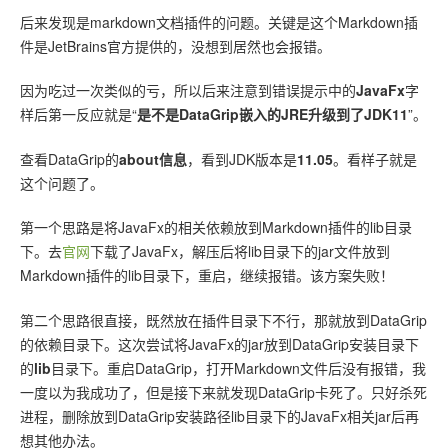
后来发现是markdown文档插件的问题。关键是这个Markdown插
件是JetBrains官方提供的，没想到居然也会报错。
因为吃过一次类似的亏，所以后来注意到错误提示中的
JavaFx
字
样后第一反应就是“
是不是DataGrip嵌入的JRE升级到了JDK11
”。
查看DataGrip的
about信息
，看到JDK版本是
11.05
。看样子就是
这个问题了。
第一个思路是将JavaFx的相关依赖放到Markdown插件的lib目录
下。去
官网
下载了JavaFx，解压后将lib目录下的jar文件放到
Markdown插件的lib目录下，重启，继续报错。该方案失败！
第二个思路很直接，既然放在插件目录下不行，那就放到DataGrip
的依赖目录下。这次尝试将JavaFx的jar放到DataGrip安装目录下
的
lib
目录下。重启DataGrip，打开Markdown文件后没有报错，我
一度以为我成功了，但是接下来就发现DataGrip卡死了。只好杀死
进程，删除放到DataGrip安装路径lib目录下的JavaFx相关jar后再
想其他办法。