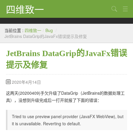
四维致一
搜索
Java
当前位置 :
四维致一
/
Bug
/
大数据
JetBrains DataGrip的JavaFx错误提示及修复
Python
JetBrains DataGrip的JavaFx错误
Scala
提示及修复
GoLang
2020年4月14日
工程
这两天(20200409)手欠升级了DataGrip（JetBrains的数据处理工
Bug
具），没想到升级完成后一打开就报了下面的错误：
Tricks
Tried to use preview panel provider (JavaFX WebView), but
想法
it is unavailable. Reverting to default.