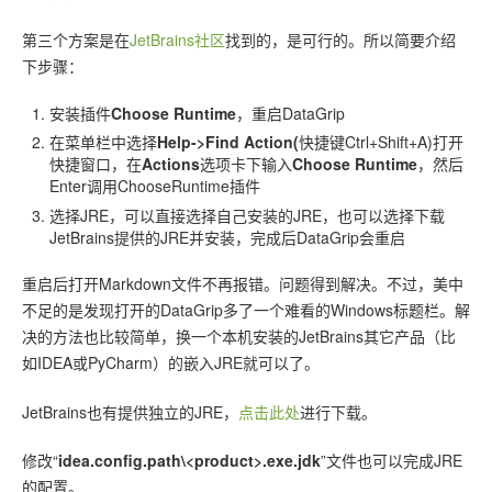
第三个方案是在
JetBrains社区
找到的，是可行的。所以简要介绍
下步骤：
安装插件
Choose Runtime
，重启DataGrip
在菜单栏中选择
Help->Find Action(
快捷键Ctrl+Shift+A)打开
快捷窗口，在
Actions
选项卡下输入
Choose Runtime
，然后
Enter调用ChooseRuntime插件
选择JRE，可以直接选择自己安装的JRE，也可以选择下载
JetBrains提供的JRE并安装，完成后DataGrip会重启
重启后打开Markdown文件不再报错。问题得到解决。不过，美中
不足的是发现打开的DataGrip多了一个难看的Windows标题栏。解
决的方法也比较简单，换一个本机安装的JetBrains其它产品（比
如IDEA或PyCharm）的嵌入JRE就可以了。
JetBrains也有提供独立的JRE，
点击此处
进行下载。
修改“
idea.config.path\<product>.exe.jdk
”文件也可以完成JRE
的配置。