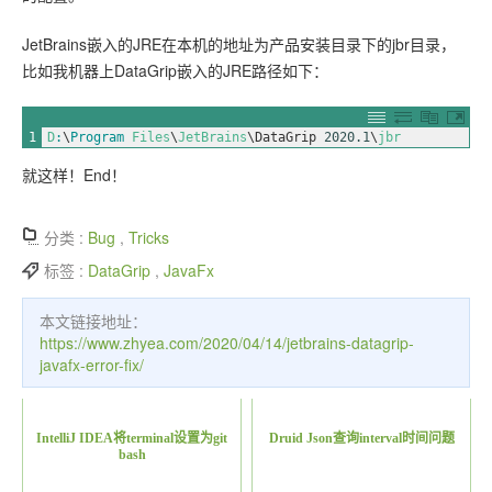
JetBrains嵌入的JRE在本机的地址为产品安装目录下的jbr目录，
比如我机器上DataGrip嵌入的JRE路径如下：
1
D
:
\
Program 
Files
\
JetBrains
\
DataGrip
2020.1
\
jbr
就这样！End！
分类 :
Bug
,
Tricks
标签 :
DataGrip
,
JavaFx
本文链接地址：
https://www.zhyea.com/2020/04/14/jetbrains-datagrip-
javafx-error-fix/
IntelliJ IDEA将terminal设置为git
Druid Json查询interval时间问题
bash