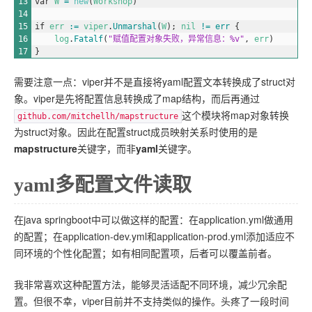
13
var
W
=
new
(
Workshop
)
14
15
if
err
:
=
viper
.
Unmarshal
(
W
)
;
nil
!=
err
{
16
log
.
Fatalf
(
"赋值配置对象失败，异常信息：%v"
,
err
)
17
}
需要注意一点：viper并不是直接将yaml配置文本转换成了struct对
象。viper是先将配置信息转换成了map结构，而后再通过
这个模块将map对象转换
github.com/mitchellh/mapstructure
为struct对象。因此在配置struct成员映射关系时使用的是
mapstructure
关键字，而非
yaml
关键字。
yaml多配置文件读取
在java springboot中可以做这样的配置：在application.yml做通用
的配置；在application-dev.yml和application-prod.yml添加适应不
同环境的个性化配置；如有相同配置项，后者可以覆盖前者。
我非常喜欢这种配置方法，能够灵活适配不同环境，减少冗余配
置。但很不幸，viper目前并不支持类似的操作。头疼了一段时间