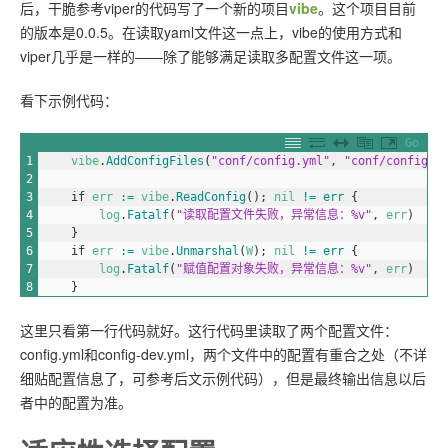
后，干脆参考viper的代码写了一个新的项目
vibe
。这个项目目前
的版本是0.0.5。在读取yaml文件这一点上，vibe的使用方式和
viper几乎是一样的——除了能够满足读取多配置文件这一项。
看下示例代码：
Go
1
vibe
.
AddConfigFiles
(
"conf/config.yml"
,
"conf/config-d
2
3
if
err
:
=
vibe
.
ReadConfig
(
)
;
nil
!=
err
{
4
log
.
Fatalf
(
"读取配置文件失败，异常信息：%v"
,
err
)
5
}
6
if
err
:
=
vibe
.
Unmarshal
(
W
)
;
nil
!=
err
{
7
log
.
Fatalf
(
"赋值配置对象失败，异常信息：%v"
,
err
)
8
}
这里只看第一行代码就好。这行代码里读取了两个配置文件：
config.yml和config-dev.yml，两个文件中的配置有重合之处（不详
细贴配置信息了，可参考后文示例代码），但是最终输出信息以后
者中的配置为准。