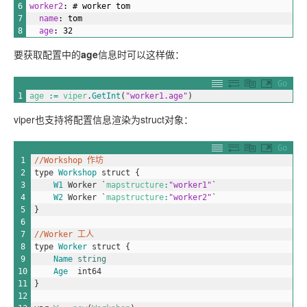
6
worker2
: # worker tom
7
name
: tom
8
age
: 32
要获取配置中的
age
信息时可以这样做：
Go
1
age
:
=
viper
.
GetInt
(
"worker1.age"
)
viper也支持将配置信息渲染为struct对象：
Go
1
//Workshop 作坊
2
type
Workshop
struct
{
3
W1 
Worker
`
mapstructure
:
"worker1"
`
4
W2 
Worker
`
mapstructure
:
"worker2"
`
5
}
6
7
//Worker 工人
8
type
Worker
struct
{
9
Name 
string
10
Age  
int64
11
}
12