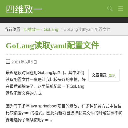
四维致一
搜索
Java
当前位置 :
四维致一
/
GoLang
/
GoLang读取yaml配置文件
大数据
GoLang读取yaml配置文件
Python
Scala
2021年6月5日
GoLang
最近这段时间在用GoLang写项目。其中如何
文章目录
[
显示
]
读取配置文件一度是让我比较头疼的事情，好
工程
在最后都解决了，这里简单记录一下GoLang
读取配置文件的方式。
Bug
Tricks
因为写了多年java springboot项目的缘故，在多种配置方式中独独
比较偏爱yaml的格式。因此为新项目选择配置文件的时候就毫不犹
想法
豫地选择了继续使用yaml。