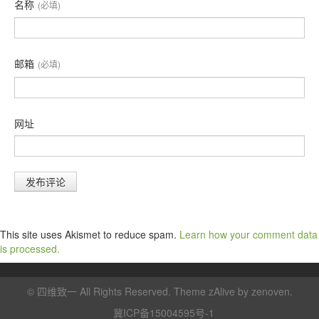
名称
(必填)
邮箱
(必填)
网址
This site uses Akismet to reduce spam.
Learn how your comment data
is processed.
©
四维致一
All Rights Reserved. Theme zAlive by
zenoven
.
冀ICP备15004595号-1