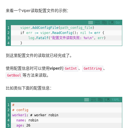
来看一个viper读取配置文件的示例：
Go
1
viper
.
AddConfigFile
(
path_config_file
)
2
if
err
:
=
viper
.
ReadConfig
(
)
;
nil
!=
err
{
3
log
.
Fatalf
(
"配置文件读取失败: %v\n"
,
err
)
4
}
到这里配置文件的读取就已经完成了。
使用配置信息时可以使用
viper
的
、
、
GetInt
GetString
等方法来读取。
GetBool
比如类似下面的配置信息：
YAML
1
#
2
# config
3
worker1
: # worker robin
4
name
: robin
5
age
: 26