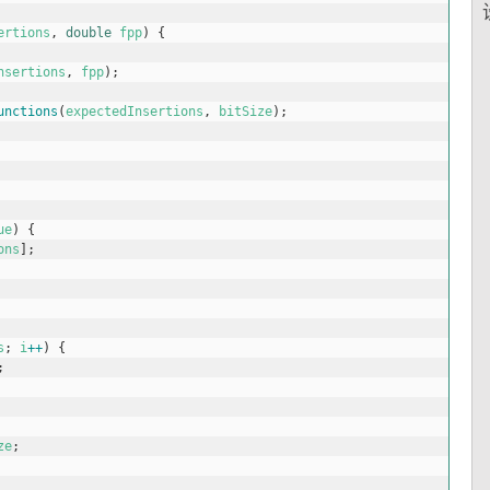
ertions
,
double
fpp
)
{
nsertions
,
fpp
)
;
unctions
(
expectedInsertions
,
bitSize
)
;
ue
)
{
ons
]
;
s
;
i
++
)
{
;
ze
;