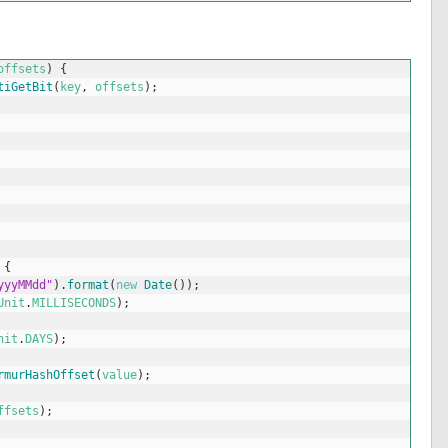
offsets
)
{
tiGetBit
(
key
,
offsets
)
;
{
yyyMMdd"
)
.
format
(
new
Date
(
)
)
;
Unit
.
MILLISECONDS
)
;
nit
.
DAYS
)
;
rmurHashOffset
(
value
)
;
ffsets
)
;