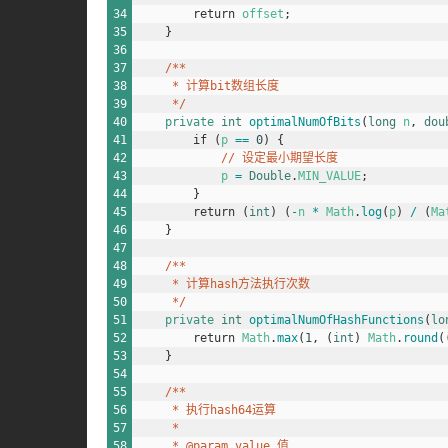
34
return
offset
;
35
}
36
37
/**
38
     * 计算bit数组长度
39
     */
40
private
int
optimalNumOfBits
(
long
n
,
dou
41
if
(
p
==
0
)
{
42
// 设定最小期望长度
43
p
=
Double
.
MIN_VALUE
;
44
}
45
return
(
int
)
(
-
n
*
Math
.
log
(
p
)
/
(
Ma
46
}
47
48
/**
49
     * 计算hash方法执行次数
50
     */
51
private
int
optimalNumOfHashFunctions
(
lo
52
return
Math
.
max
(
1
,
(
int
)
Math
.
round
(
53
}
54
55
/**
56
     * 执行hash64运算
57
     *
58
     * @param value 值