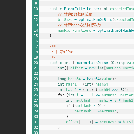
9
10
public
BloomFilterHelper
(
int
expectedIns
11
// 计算bit数组长度
12
bitSize
=
optimalNumOfBits
(
expectedI
13
// 计算hash方法执行次数
14
numHashFunctions
=
optimalNumOfHashF
15
}
16
17
/**
18
     * 计算offset
19
     */
20
public
int
[
]
murmurHashOffset
(
String
val
21
int
[
]
offset
=
new
int
[
numHashFuncti
22
23
long
hash64
=
hash64
(
value
)
;
24
int
hash1
=
(
int
)
hash64
;
25
int
hash2
=
(
int
)
(
hash64
>>>
32
)
;
26
for
(
int
i
=
1
;
i
<=
numHashFunction
27
int
nextHash
=
hash1
+
i
*
hash2
28
if
(
nextHash
<
0
)
{
29
nextHash
=
~
nextHash
;
30
}
31
offset
[
i
-
1
]
=
nextHash
%
bitSi
32
}
33