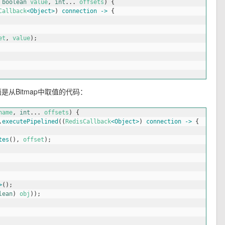
boolean
value
,
int
.
.
.
offsets
)
{
Callback
<Object>
)
connection
->
{
et
,
value
)
;
面是从Bitmap中取值的代码：
name
,
int
.
.
.
offsets
)
{
.
executePipelined
(
(
RedisCallback
<Object>
)
connection
->
{
tes
(
)
,
offset
)
;
>
(
)
;
lean
)
obj
)
)
;