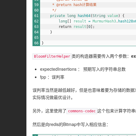
59
     * @return hash计算结果
60
     */
61
private
long
hash64
(
String
value
)
{
62
long
[
]
result
=
MurmurHash3
.
hash128x
63
return
result
[
0
]
;
64
}
65
66
}
类的构造器需要传入两个参数：
ex
BloomFilterHelper
expectedInsertions ： 预期写入的字符串总数
fpp ：误判率
误判率当然是越低越好，但是也意味着要为存储的数据准备
实际情况做最优设计。
另外，这里使用了
这个包来计算字符串的h
commons-codec
然后是向redis的Bitmap中写入相应信息：