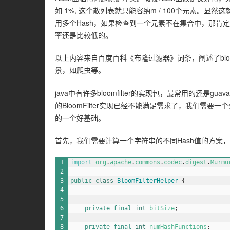
如 1%, 这个散列表就只能容纳m / 100个元素。显然这就
用多个Hash，如果检查到一个元素不在集合中，那肯
率还是比较低的。
以上内容来自百度百科《布隆过滤器》词条，阐述了bloomfi
景，如爬虫等。
java中有许多bloomfilter的实现包，最常用的还是g
的BloomFilter实现已经不能满足需求了，我们需要一个分布式Bl
的一个好基础。
首先，我们需要计算一个字符串的不同Hash值的方案
1
import
org
.
apache
.
commons
.
codec
.
digest
.
Murmu
2
3
public
class
BloomFilterHelper
{
4
5
6
private
final
int
bitSize
;
7
8
private
final
int
numHashFunctions
;