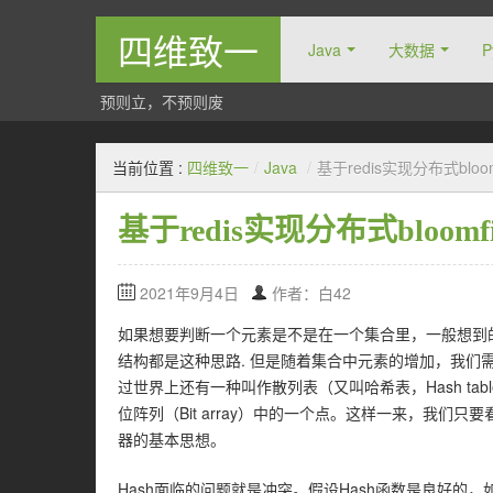
四维致一
Java
大数据
P
预则立，不预则废
当前位置 :
四维致一
/
Java
/
基于redis实现分布式bloomf
基于redis实现分布式bloomfil
2021年9月4日
作者：白42
如果想要判断一个元素是不是在一个集合里，一般想到
结构都是这种思路. 但是随着集合中元素的增加，我们需要的
过世界上还有一种叫作散列表（又叫哈希表，Hash ta
位阵列（Bit array）中的一个点。这样一来，我
器的基本思想。
Hash面临的问题就是冲突。假设Hash函数是良好