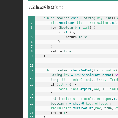
以及相应的校验代码：
1
public
boolean
check0
(
String
key
,
int
[
]
2
List
<Boolean>
list
=
redisClient
.
mul
3
for
(
Boolean
b
:
list
)
{
4
if
(
!
b
)
{
5
return
false
;
6
}
7
}
8
return
true
;
9
}
10
11
12
public
boolean
checkAndSet
(
String
value
)
13
String
key
=
new
SimpleDateFormat
(
"y
14
long
ttl
=
redisClient
.
ttl
(
key
,
Time
15
if
(
ttl
<
0
)
{
16
redisClient
.
expire
(
key
,
1
,
TimeU
17
}
18
int
[
]
offsets
=
bloomFilterHelper
.
mu
19
boolean
r
=
check0
(
key
,
offsets
)
;
20
redisClient
.
multiSetBit
(
key
,
true
,
o
21
return
r
;
22
}