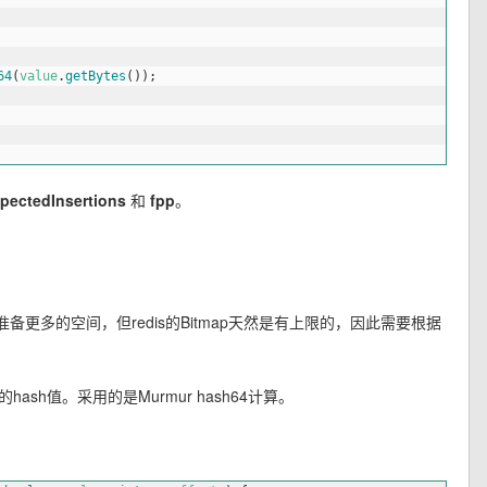
64
(
value
.
getBytes
(
)
)
;
pectedInsertions
和
fpp
。
更多的空间，但redis的Bitmap天然是有上限的，因此需要根据
ash值。采用的是Murmur hash64计算。