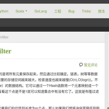
ython
Scala
GoLang
工程
Bug
Tricks
想法
ilter
ter
暂无评论
的是将所有元素保存起来，然后通过比较确定。链表，树等等数据
存储空间越来越大，检索速度也越来越慢(O(n),O(logn))。不
ble）的数据结构。它可以通过一个Hash函数将一个元素映射成一个
们只要看看这个点是不是1就可以知道集合中有没有它了。这就是布隆过滤
的，如果我们的位阵列长度为m个点，那么如果我们想将冲突率降低到例