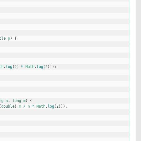
ble
p
)
{
th
.
log
(
2
)
*
Math
.
log
(
2
)
)
)
;
ng
n
,
long
m
)
{
(
double
)
m
/
n
*
Math
.
log
(
2
)
)
)
;