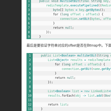
1
public
void
multiSetBit
(
final
String
key
,
2
redisTemplate
.
executePipelined
(
(
Redis
3
byte
[
]
bytes
=
key
.
getBytes
(
)
;
4
for
(
long
offset
:
offsets
)
{
5
connection
.
setBit
(
bytes
,
offs
6
}
7
return
null
;
8
}
)
;
9
}
最后是要验证字符串对应的offset是否在Bitmap中。下
1
public
List
<Boolean>
multiGetBit
(
String
2
List
<Object>
results
=
redisTemplate
3
for
(
long
offset
:
offsets
)
{
4
connection
.
getBit
(
name
.
getBy
5
}
6
return
null
;
7
}
)
;
8
9
List
<Boolean>
list
=
new
LinkedList
<
10
results
.
forEach
(
obj
->
list
.
add
(
(
Boo
11
12
return
list
;
13
}