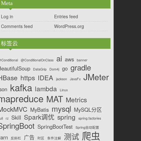
Meta
Log in
Entries feed
Comments feed
WordPress.org
标签云
ai
aws
Conditional
@ConditionalOnClass
banner
gradle
BeautifulSoup
go
DataGrip
Dom4j
JMeter
HBase
https
IDEA
jackson
JavaFx
kafka
lambda
json
Linux
mapreduce
MAT
Metrics
mysql
MockMVC
MyBatis
MySQL分区
Spark调优
spring
Skill
ull
rz
spring.factories
SpringBoot
SpringBootTest
Spring自动配置
爬虫
测试
yarn
广告
反斜杠
时区
条件注解