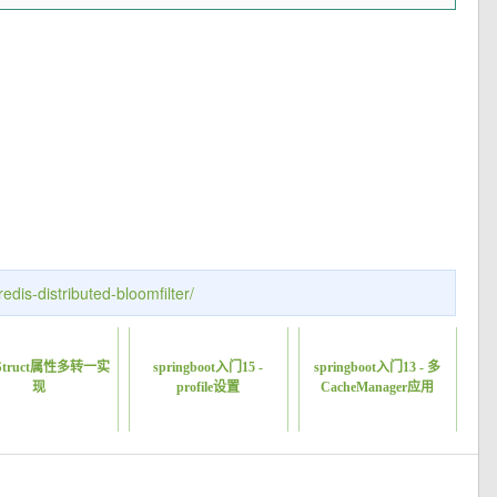
dis-distributed-bloomfilter/
Struct属性多转一实
springboot入门15 -
springboot入门13 - 多
现
profile设置
CacheManager应用