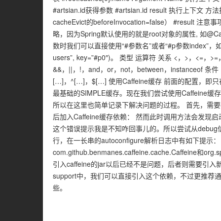
#artsian.id获得参数 #artsian.id result 
cacheEvict的beforeInvocation=false） #re
略，因为Spring默认使用的就是root对象的属性, 如@Cacheable
数时我们可以直接使用“#参数名”或者“#p参数index”，如：@Cachea
users”, key=”#p0″)。 类型 运算符 关系 <，>，<=，>
&&，||，!，and，or，not，between，instanceof 条件 ?
[…]，^[…]，$[…] 使用Caffeine缓存 前面的配置
最基础的SIMPLE缓存。现在我们尝试使用Caffei
所以在这里也简单记录下解决问题的过程。 首先，需要在配置
后加入Caffeine缓存依赖： 然而此时调用方法会发现启
这个错误提示我是不知咋回事儿的。所以尝试从debug信息中
行，在一长串的autoconfigure解析日志中有如下提示：
com.github.benmanes.caffeine.cache.Caffeine和org
引入caffeine的jar以后已经不是问题，后者则需要引入新的依赖。
support中，我们可以直接引入这个依赖，不过更推荐通过spr
些。