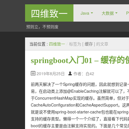
四维致一
Java
大数据
P
预则立，不预则废
当前位置 :
四维致一
/
标签为 [
缓存
] 的文章
springboot入门01 – 缓存
2019年8月25日
作者：白42
前两天解决了一个Spring缓存的问题，因此就想到记录一下sp
易，在启动类上添加@EnableCaching注解就可
于ConcurrentHashMap实现的缓存。虽然简单，但
CacheAutoConfiguration和CacheAspectSupport。
就是说不使用spring-boot-starter-cache包也能在sp
支持的缓存类型。懒得一个一个介绍了，直接看下代码好了
boot的缓存主要是由注解支持实现的。下面是几个常见的