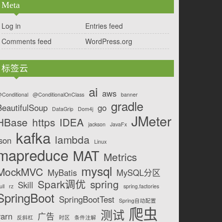
Meta
Log in
Entries feed
Comments feed
WordPress.org
标签云
ai
aws
Conditional
@ConditionalOnClass
banner
gradle
BeautifulSoup
go
DataGrip
Dom4j
JMeter
HBase
https
IDEA
jackson
JavaFx
kafka
lambda
json
Linux
mapreduce
MAT
Metrics
mysql
MockMVC
MyBatis
MySQL分区
Spark调优
spring
Skill
ull
rz
spring.factories
SpringBoot
SpringBootTest
Spring自动配置
爬虫
测试
yarn
广告
反斜杠
时区
条件注解