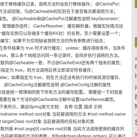
t：用于移除缓存记录，调用方法时会执行移除操作； @CachePut：
返回值；与@Cacheable的区别在于是否每次都调用方法；
@Cacheable和@CachePut注解属性说明 keyGenerator：
器，管理缓存组件； CacheResolver：缓存解析器，根据实际情况动
一个缓存实例可以存储多个缓存KV对）的名称，至少需要设置一个；
 表达式编写；如果不为空则缺省按照方法的所有参数进行组合；
只在条件结果为 true 时才进行缓存； unless：缓存排除条件，当条件
为true，那么多个线程访问同一条记录时，会同步执行调用的方法。
@
性大致同@Cacheable一致，不过@CacheEvict还有两个独有的属性：
e；如果指定为 true，则方法调用后将立即清空所有缓存；
为 false；如果指定为 true，则在方法还没有执行的时候就清空缓存，
heConfig注解属性说明 @CacheConfig注解的属性
解的作用本来就是统一管理相同类下所有方法的缓存配置。 需要提一下的就是
时候需要在每个方法的@Cacheable注解中设置cacheNames属性。
表所示，摘自Spring官方文档： 名称 位置 描述 示例
odname method root对象 当前被调用的方法 #root.method.name
n
et targetClass root对象 当前被调用的目标对象的类
的参数列表 #root.args[0] caches root对象 当前方法调用使用的缓存列
下文 当前被调用的方法的参数，如findArtisan(Artisan artisan),可以通过