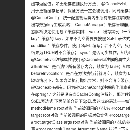
缓存返回值，如无缓存值则执行方法； @CacheEvic
用于更新缓存记录；保证方法一定会被调用，同时缓存方法
@CacheConfig：统一配置管理类内部所有缓存注解的属性。 
缓存数据key生成策略； CacheManager：缓存管理
态解析决定使用哪个缓存实例； value：缓存实例（
key：缓存的 key，如果不为空需要要按照 SpEL
condition：缓存条件，使用 SpEL 编写；若不为空，
结果为TRUE时不会缓存； sync：是否同步操作，如
@CacheEvict注解属性说明 @CacheEvict注解的属
allEntries：是否清空所有缓存内容，缺省为 fals
beforeInvocation：是否在方法执行前就清空，缺省
缺省情况下，如果方法执行抛出异常，则不会清空缓存。 @Cac
@Cacheable都有。因为@CacheConfig注
在spring4.1之前是没有@CacheConfig注解的，那
SpEL表达式 下面简单介绍下SpEL表达式的语法——如下
methodName root对象 当前被调用的方法名 #root.meth
target root对象 当前被调用的目标对象实例 #root.targ
#root.targetClass args root对象 当前被调用的方法
表 #root.caches[0].name Argument Name 执行上