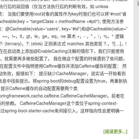
执行上下文 方法执行后的返回值（仅当方法执行后的判断有效，如 unless
sult 注意事项： 当我们要使用root对象的属性作为key时我们也可以将“#root”省
(key = “targetClass + methodName +#p0″); 使用方法参
ble(value=”users”, key=”#id”)和@Cacheable(value=”
=，==，!=，lt，gt，le，ge，eq，ne 算术 +，- ，* ，/，%，^ 逻辑
: (ternary)，?: (elvis) 正则表达式 matches 其他类型 ?.，?[…]，!
，即只在在启动类上添加@EnableCaching注解的情形下，我们只能使用
ne缓存，就需要再多做些配置了。 我在做这个配置的时候遇到了些问题，
文件中指明使用Caffine缓存并添加Caffeine缓存的配置： 然
动失败，报错如下： 提示缺少CacheManager，说实话一开始看到
找些提示。将spring-boot的debug配置设置为true，再重新执
 提示Caffeine缓存的自动配置需要两个类
.springframework.cache.caffeine.CaffeineCacheManager。前者在
 CaffeineCacheManager这个类位于spring-context-
ing-boot-starter-cache来间接引入，这样指向性会更明确一
[阅读更多...]