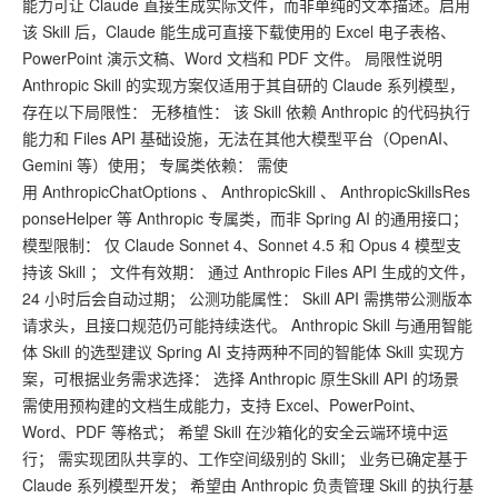
能力可让 Claude 直接生成实际文件，而非单纯的文本描述。启用
该 Skill 后，Claude 能生成可直接下载使用的 Excel 电子表格、
PowerPoint 演示文稿、Word 文档和 PDF 文件。 局限性说明
Anthropic Skill 的实现方案仅适用于其自研的 Claude 系列模型，
存在以下局限性： 无移植性： 该 Skill 依赖 Anthropic 的代码执行
能力和 Files API 基础设施，无法在其他大模型平台（OpenAI、
Gemini 等）使用； 专属类依赖： 需使
用 AnthropicChatOptions 、 AnthropicSkill 、 AnthropicSkillsRes
ponseHelper 等 Anthropic 专属类，而非 Spring AI 的通用接口；
模型限制： 仅 Claude Sonnet 4、Sonnet 4.5 和 Opus 4 模型支
持该 Skill ； 文件有效期： 通过 Anthropic Files API 生成的文件，
24 小时后会自动过期； 公测功能属性： Skill API 需携带公测版本
请求头，且接口规范仍可能持续迭代。 Anthropic Skill 与通用智能
体 Skill 的选型建议 Spring AI 支持两种不同的智能体 Skill 实现方
案，可根据业务需求选择： 选择 Anthropic 原生Skill API 的场景
需使用预构建的文档生成能力，支持 Excel、PowerPoint、
Word、PDF 等格式； 希望 Skill 在沙箱化的安全云端环境中运
行； 需实现团队共享的、工作空间级别的 Skill； 业务已确定基于
Claude 系列模型开发； 希望由 Anthropic 负责管理 Skill 的执行基