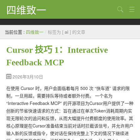
四维致一
搜索
Java
当前位置 :
四维致一
/
标签为 [
ai
] 的文章
大数据
Cursor 技巧 1：Interactive
Python
Feedback MCP
Scala
GoLang
2026年3月10日
在使用 Cursor 时，用户会面临着每月 500 次 “快车道” 请求的限
工程
制，一旦用超，需要排队等待或者额外付费。 一个名为
Bug
“Interactive Feedback MCP” 的开源项目为Cursor用户提供了一种
创新的节省快速请求的方式：旨在通过在单次Token消耗周期内实
Tricks
现无限轮次的追问和反馈，从而大幅提升付费额度的使用效率。其
核心原理是在Cursor准备结束当前对话时拦截该信号，并允许用户
想法
输入新的反馈或指令，使对话在保持完整上下文的情况下继续进