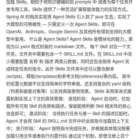
加载 Skills。相较于将知识硬编码到 prompts 中 或者为每个任务开
发专用工具，Skills 提供了一种灵活扩展智能体能力的实现方式。
Spring AI 的相关实现将 Agent Skills 引入到了 java 生态，实现了
大模型的可移植性 — 只需定义一次 Agent Skills，即可在
OpenAI、Anthropic、Google Gemini 及其他所有得到支持的大模
型中复用。 什么是 Agent Skills? Agent Skills 是模块化的能力，表
现为以 yaml 格式封装的 markdown 文件。 每个 Skill 对应一个文
件夹，文件夹中需要包含一个 SKILL.md 文件。在 SKILL.md 中至
少需要配置 名称 和 描述 两类元数据，同时还包含指导 Agent 完
成特定任务的指令。此外 Skills 文件夹中还可以整合脚本
(scripts)、模板(templates)和参考文档(references)等内容。 其中
的前置元数据不仅支持简单的字符串值，还支持复杂的 yaml 结构
（列表和嵌套对象等）以支持高级使用场景。 Skills 采用渐进式披
露机制实现上下文的高效管理： 发现阶段： Agent 启动时，仅加
载所有可用 Skill 的名称和描述，保留能够判断 Skill 相关性的核心
信息即可； 激活阶段： 当待执行任务与某一 Skill 的描述匹配时，
Agent 才会将 Skill 的 SKILL.md 文件中的全部指令加载到上下文
中； 执行阶段： Agent 按照指令完成任务，并根据具体情况按需
加载引用文件或者执行内置代码 通过这个机制，即使注册上百个