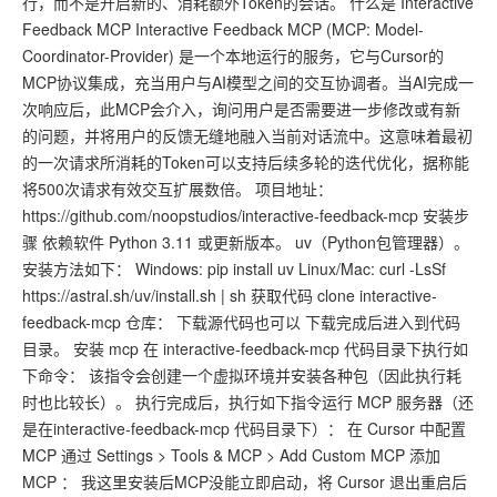
行，而不是开启新的、消耗额外Token的会话。 什么是 Interactive
Feedback MCP Interactive Feedback MCP (MCP: Model-
Coordinator-Provider) 是一个本地运行的服务，它与Cursor的
MCP协议集成，充当用户与AI模型之间的交互协调者。当AI完成一
次响应后，此MCP会介入，询问用户是否需要进一步修改或有新
的问题，并将用户的反馈无缝地融入当前对话流中。这意味着最初
的一次请求所消耗的Token可以支持后续多轮的迭代优化，据称能
将500次请求有效交互扩展数倍。 项目地址：
https://github.com/noopstudios/interactive-feedback-mcp 安装步
骤 依赖软件 Python 3.11 或更新版本。 uv（Python包管理器）。
安装方法如下： Windows: pip install uv Linux/Mac: curl -LsSf
https://astral.sh/uv/install.sh | sh 获取代码 clone interactive-
feedback-mcp 仓库： 下载源代码也可以 下载完成后进入到代码
目录。 安装 mcp 在 interactive-feedback-mcp 代码目录下执行如
下命令： 该指令会创建一个虚拟环境并安装各种包（因此执行耗
时也比较长）。 执行完成后，执行如下指令运行 MCP 服务器（还
是在interactive-feedback-mcp 代码目录下）： 在 Cursor 中配置
MCP 通过 Settings > Tools & MCP > Add Custom MCP 添加
MCP ： 我这里安装后MCP没能立即启动，将 Cursor 退出重启后