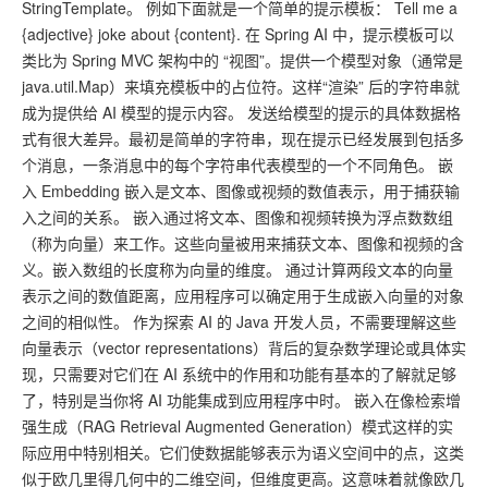
StringTemplate。 例如下面就是一个简单的提示模板： Tell me a
{adjective} joke about {content}. 在 Spring AI 中，提示模板可以
类比为 Spring MVC 架构中的 “视图”。提供一个模型对象（通常是
java.util.Map）来填充模板中的占位符。这样“渲染” 后的字符串就
成为提供给 AI 模型的提示内容。 发送给模型的提示的具体数据格
式有很大差异。最初是简单的字符串，现在提示已经发展到包括多
个消息，一条消息中的每个字符串代表模型的一个不同角色。 嵌
入 Embedding 嵌入是文本、图像或视频的数值表示，用于捕获输
入之间的关系。 嵌入通过将文本、图像和视频转换为浮点数数组
（称为向量）来工作。这些向量被用来捕获文本、图像和视频的含
义。嵌入数组的长度称为向量的维度。 通过计算两段文本的向量
表示之间的数值距离，应用程序可以确定用于生成嵌入向量的对象
之间的相似性。 作为探索 AI 的 Java 开发人员，不需要理解这些
向量表示（vector representations）背后的复杂数学理论或具体实
现，只需要对它们在 AI 系统中的作用和功能有基本的了解就足够
了，特别是当你将 AI 功能集成到应用程序中时。 嵌入在像检索增
强生成（RAG Retrieval Augmented Generation）模式这样的实
际应用中特别相关。它们使数据能够表示为语义空间中的点，这类
似于欧几里得几何中的二维空间，但维度更高。这意味着就像欧几