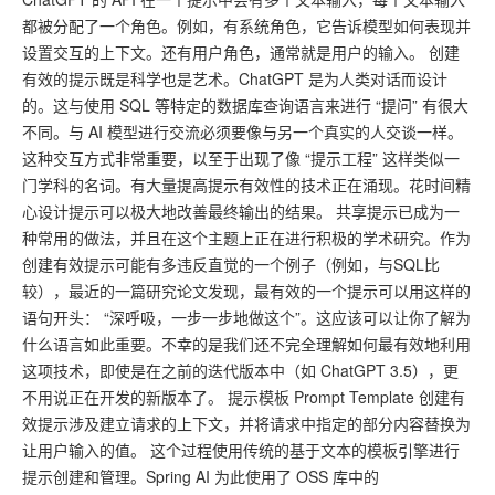
都被分配了一个角色。例如，有系统角色，它告诉模型如何表现并
设置交互的上下文。还有用户角色，通常就是用户的输入。 创建
有效的提示既是科学也是艺术。ChatGPT 是为人类对话而设计
的。这与使用 SQL 等特定的数据库查询语言来进行 “提问” 有很大
不同。与 AI 模型进行交流必须要像与另一个真实的人交谈一样。
这种交互方式非常重要，以至于出现了像 “提示工程” 这样类似一
门学科的名词。有大量提高提示有效性的技术正在涌现。花时间精
心设计提示可以极大地改善最终输出的结果。 共享提示已成为一
种常用的做法，并且在这个主题上正在进行积极的学术研究。作为
创建有效提示可能有多违反直觉的一个例子（例如，与SQL比
较），最近的一篇研究论文发现，最有效的一个提示可以用这样的
语句开头： “深呼吸，一步一步地做这个”。这应该可以让你了解为
什么语言如此重要。不幸的是我们还不完全理解如何最有效地利用
这项技术，即使是在之前的迭代版本中（如 ChatGPT 3.5），更
不用说正在开发的新版本了。 提示模板 Prompt Template 创建有
效提示涉及建立请求的上下文，并将请求中指定的部分内容替换为
让用户输入的值。 这个过程使用传统的基于文本的模板引擎进行
提示创建和管理。Spring AI 为此使用了 OSS 库中的