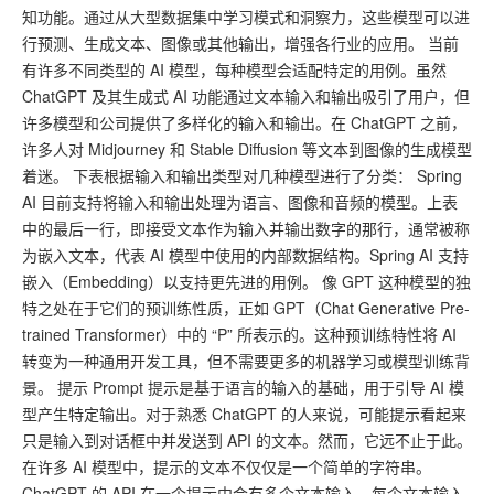
知功能。通过从大型数据集中学习模式和洞察力，这些模型可以进
行预测、生成文本、图像或其他输出，增强各行业的应用。 当前
有许多不同类型的 AI 模型，每种模型会适配特定的用例。虽然
ChatGPT 及其生成式 AI 功能通过文本输入和输出吸引了用户，但
许多模型和公司提供了多样化的输入和输出。在 ChatGPT 之前，
许多人对 Midjourney 和 Stable Diffusion 等文本到图像的生成模型
着迷。 下表根据输入和输出类型对几种模型进行了分类： Spring
AI 目前支持将输入和输出处理为语言、图像和音频的模型。上表
中的最后一行，即接受文本作为输入并输出数字的那行，通常被称
为嵌入文本，代表 AI 模型中使用的内部数据结构。Spring AI 支持
嵌入（Embedding）以支持更先进的用例。 像 GPT 这种模型的独
特之处在于它们的预训练性质，正如 GPT（Chat Generative Pre-
trained Transformer）中的 “P” 所表示的。这种预训练特性将 AI
转变为一种通用开发工具，但不需要更多的机器学习或模型训练背
景。 提示 Prompt 提示是基于语言的输入的基础，用于引导 AI 模
型产生特定输出。对于熟悉 ChatGPT 的人来说，可能提示看起来
只是输入到对话框中并发送到 API 的文本。然而，它远不止于此。
在许多 AI 模型中，提示的文本不仅仅是一个简单的字符串。
ChatGPT 的 API 在一个提示中会有多个文本输入，每个文本输入