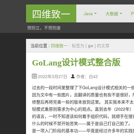
四维致一
Java
大数据
P
预则立，不预则废
当前位置 :
四维致一
/
标签为 [
go
] 的文章
GoLang设计模式整合版
2022年3月27日
作者：白42
过去的一段时间里整理了下GoLang设计模式相关的一些内容。主
因为文中有一些图片，且翻译的质量也有些不是很好，
修整后再将完善一些的版本放到这里。 其实我本来不
轻模式重原则需求为中心的观点。直到去年（2022年）
的语言，一时不知道该如何着手组织代码，就顺手在搜索
什么的时候不禁开始苦笑——属于是自己打自己脸了。
是一项入门阶段的基本功——毕竟是经过许多年的实践