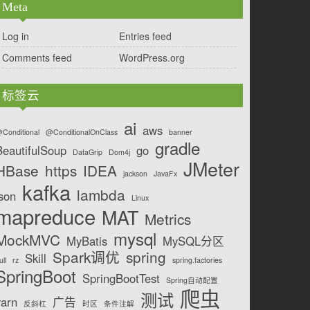
Meta
Log in
Entries feed
Comments feed
WordPress.org
标签云
ai
aws
Conditional
@ConditionalOnClass
banner
gradle
BeautifulSoup
go
DataGrip
Dom4j
JMeter
HBase
https
IDEA
jackson
JavaFx
kafka
lambda
json
Linux
mapreduce
MAT
Metrics
mysql
MockMVC
MyBatis
MySQL分区
Spark调优
spring
Skill
ull
rz
spring.factories
SpringBoot
SpringBootTest
Spring自动配置
爬虫
测试
yarn
广告
反斜杠
时区
条件注解