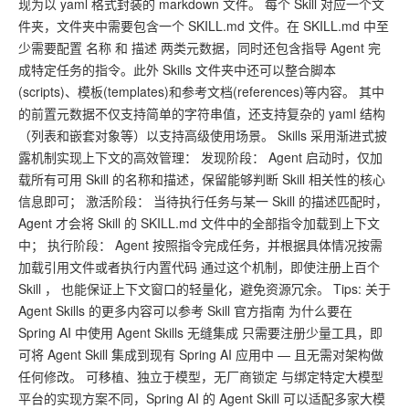
现为以 yaml 格式封装的 markdown 文件。 每个 Skill 对应一个文
件夹，文件夹中需要包含一个 SKILL.md 文件。在 SKILL.md 中至
少需要配置 名称 和 描述 两类元数据，同时还包含指导 Agent 完
成特定任务的指令。此外 Skills 文件夹中还可以整合脚本
(scripts)、模板(templates)和参考文档(references)等内容。 其中
的前置元数据不仅支持简单的字符串值，还支持复杂的 yaml 结构
（列表和嵌套对象等）以支持高级使用场景。 Skills 采用渐进式披
露机制实现上下文的高效管理： 发现阶段： Agent 启动时，仅加
载所有可用 Skill 的名称和描述，保留能够判断 Skill 相关性的核心
信息即可； 激活阶段： 当待执行任务与某一 Skill 的描述匹配时，
Agent 才会将 Skill 的 SKILL.md 文件中的全部指令加载到上下文
中； 执行阶段： Agent 按照指令完成任务，并根据具体情况按需
加载引用文件或者执行内置代码 通过这个机制，即使注册上百个
Skill ， 也能保证上下文窗口的轻量化，避免资源冗余。 Tips: 关于
Agent Skills 的更多内容可以参考 Skill 官方指南 为什么要在
Spring AI 中使用 Agent Skills 无缝集成 只需要注册少量工具，即
可将 Agent Skill 集成到现有 Spring AI 应用中 — 且无需对架构做
任何修改。 可移植、独立于模型，无厂商锁定 与绑定特定大模型
平台的实现方案不同，Spring AI 的 Agent Skill 可以适配多家大模