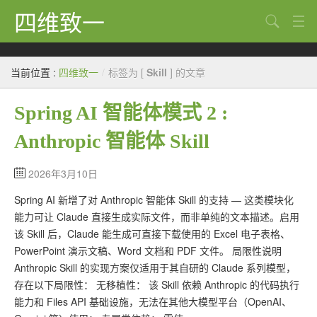
四维致一
搜索
Java
当前位置 :
四维致一
/
标签为 [
Skill
] 的文章
大数据
Spring AI 智能体模式 2 :
Python
Anthropic 智能体 Skill
Scala
GoLang
2026年3月10日
Spring AI 新增了对 Anthropic 智能体 Skill 的支持 — 这类模块化
工程
能力可让 Claude 直接生成实际文件，而非单纯的文本描述。启用
Bug
该 Skill 后，Claude 能生成可直接下载使用的 Excel 电子表格、
PowerPoint 演示文稿、Word 文档和 PDF 文件。 局限性说明
Tricks
Anthropic Skill 的实现方案仅适用于其自研的 Claude 系列模型，
存在以下局限性： 无移植性： 该 Skill 依赖 Anthropic 的代码执行
想法
能力和 Files API 基础设施，无法在其他大模型平台（OpenAI、