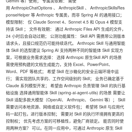
Gemini 等）使用； 专属类依赖： 需使
用 AnthropicChatOptions 、 AnthropicSkill 、 AnthropicSkillsRes
ponseHelper 等 Anthropic 专属类，而非 Spring AI 的通用接口；
模型限制： 仅 Claude Sonnet 4、Sonnet 4.5 和 Opus 4 模型支
持该 Skill ； 文件有效期： 通过 Anthropic Files API 生成的文件，
24 小时后会自动过期； 公测功能属性： Skill API 需携带公测版本
请求头，且接口规范仍可能持续迭代。 Anthropic Skill 与通用智能
体 Skill 的选型建议 Spring AI 支持两种不同的智能体 Skill 实现方
案，可根据业务需求选择： 选择 Anthropic 原生Skill API 的场景
需使用预构建的文档生成能力，支持 Excel、PowerPoint、
Word、PDF 等格式； 希望 Skill 在沙箱化的安全云端环境中运
行； 需实现团队共享的、工作空间级别的 Skill； 业务已确定基于
Claude 系列模型开发； 希望由 Anthropic 负责管理 Skill 的执行基
础设施 选择通用智能体 Skill (spring-ai-agent-utils) 的场景 需要让
Skill 适配多款大模型（OpenAI、 Anthropic、 Gemini 等）； Skill
需要访问本地资源、网络或自定义软件包； 希望将 Skill 与应用代
码一起打包，进行版本控制； 需要对 Skill 的执行环境拥有更高的
控制权； 优先考虑方案的可移植性，避免厂商锁定。 能否同时使
用两种方案？ 可以。在同一应用中，可通过 Anthropic 原生 Skill