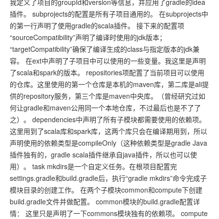
我定义了项目的groupId和version等信息，并应用了gradle的idea
插件。 subprojects的配置是所有子项目通用的。 在subprojects中
的第一行声明了使用gradle的scala插件。 接下来的配置项
“sourceCompatibility”声明了编译时使用的jdk版本；
“targetCompatibility”确保了编译生成的class与指定版本的jdk兼
容。 在ext中声明了子项目中可以使用的一些变量。我这里是声明
了scala和spark的版本。 repositories项配置了当前项目可以使用
的仓库。这里使用的第一个仓库是本机的maven库，第二库是ali提
供的repository服务，第三个库是maven中央库。（曾经研究过如
何让gradle和maven公用同一个本地仓库，不过最后也是不了了
之）。 dependencies中声明了所有子模块都需要使用的依赖项。
这里用到了scala库和spark库，这两个库只会在编译期用到，所以
声明使用的依赖类型是compileOnly（这种依赖类型是gradle Java
插件独有的，gradle scala插件继承自java插件，所以也可以使
用）。 task mkdirs是一个自定义任务。在根项目配置完
settings.gradle和build.gradle后，执行“gradle mkdirs”命令完成子
模块目录的创建工作。 在两个子模块common和compute下创建
build.gradle文件并做配置。 common模块的build.gradle配置详
情： 这里只是声明了一下commons模块独有的依赖项。 compute