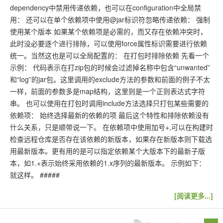
dependency中禁用传递依赖，也可以在configuration中全局禁
用： 还可以在单个依赖项中使用@jar标识符忽略传递依赖： 强制
使用某个版本 如果某个依赖项是必需的，而又存在依赖冲突时，
此时没必要逐个进行排除，可以使用force属性标识需要进行依赖
统一。当然这也是可以全局配置的： 在打包时排除依赖 先看一个
示例： 代码表示在打zip包的时候会过滤掉名称中包含“unwanted”
和“log”的jar包。这里调用的exclude方法的参数和前面的例子不太
一样，前面的参数多是map结构，这里则是一个正则表达式字符
串。 也可以使用在打包时调用include方法选择只打包某些需要的
依赖项： 始终选择最新的依赖的项 最后这个特性和排除依赖没有
什么关系，只是顺带说一下。 在依赖项中使用加号+,可以在构建时
检查远程仓库是否存在该依赖的新版本，如果存在新版本则下载选
用最新版本。更有用的是可以指定依赖某个大版本下的最新子版
本，如1.+表示始终采用依赖的1.x序列的最新版本。 示例如下：
就这样。 #####
[阅读更多...]