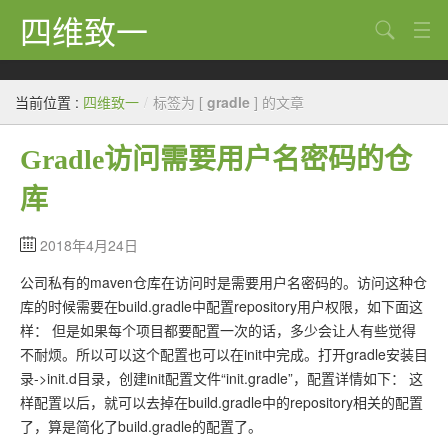
四维致一
搜索
Java
当前位置 :
四维致一
/
标签为 [
gradle
] 的文章
大数据
Gradle访问需要用户名密码的仓
Python
库
Scala
GoLang
2018年4月24日
公司私有的maven仓库在访问时是需要用户名密码的。访问这种仓
工程
库的时候需要在build.gradle中配置repository用户权限，如下面这
Bug
样： 但是如果每个项目都要配置一次的话，多少会让人有些觉得
不耐烦。所以可以这个配置也可以在init中完成。打开gradle安装目
Tricks
录->init.d目录，创建init配置文件“init.gradle”，配置详情如下： 这
样配置以后，就可以去掉在build.gradle中的repository相关的配置
想法
了，算是简化了build.gradle的配置了。