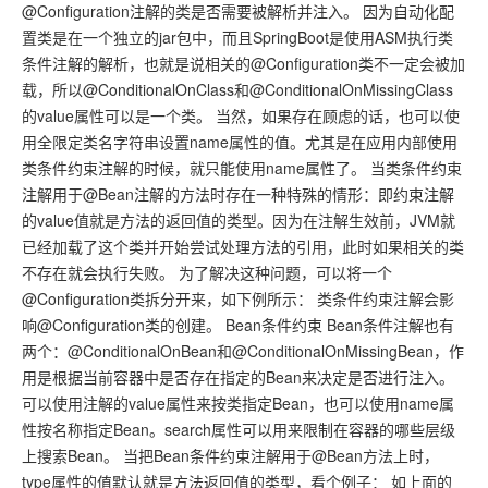
@Configuration注解的类是否需要被解析并注入。 因为自动化配
置类是在一个独立的jar包中，而且SpringBoot是使用ASM执行类
条件注解的解析，也就是说相关的@Configuration类不一定会被加
载，所以@ConditionalOnClass和@ConditionalOnMissingClass
的value属性可以是一个类。 当然，如果存在顾虑的话，也可以使
用全限定类名字符串设置name属性的值。尤其是在应用内部使用
类条件约束注解的时候，就只能使用name属性了。 当类条件约束
注解用于@Bean注解的方法时存在一种特殊的情形：即约束注解
的value值就是方法的返回值的类型。因为在注解生效前，JVM就
已经加载了这个类并开始尝试处理方法的引用，此时如果相关的类
不存在就会执行失败。 为了解决这种问题，可以将一个
@Configuration类拆分开来，如下例所示： 类条件约束注解会影
响@Configuration类的创建。 Bean条件约束 Bean条件注解也有
两个：@ConditionalOnBean和@ConditionalOnMissingBean，作
用是根据当前容器中是否存在指定的Bean来决定是否进行注入。
可以使用注解的value属性来按类指定Bean，也可以使用name属
性按名称指定Bean。search属性可以用来限制在容器的哪些层级
上搜索Bean。 当把Bean条件约束注解用于@Bean方法上时，
type属性的值默认就是方法返回值的类型，看个例子： 如上面的