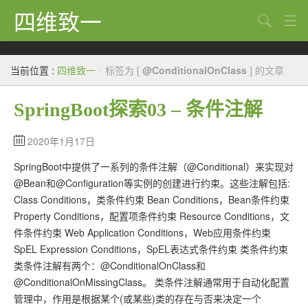
四维致一
搜索
Java
当前位置 :
四维致一
/
标签为 [
@ConditionalOnClass
] 的文章
大数据
SpringBoot探索03 – 条件注解
Python
Scala
2020年1月17日
SpringBoot中提供了一系列的条件注解（@Conditional）来实现对
GoLang
@Bean和@Configuration等实例的创建进行约束。这些注解包括:
工程
Class Conditions，类条件约束 Bean Conditions，Bean条件约束
Property Conditions，配置项条件约束 Resource Conditions，文
Bug
件条件约束 Web Application Conditions，Web应用条件约束
SpEL Expression Conditions，SpEL表达式条件约束 类条件约束
Tricks
类条件注解有两个：@ConditionalOnClass和
想法
@ConditionalOnMissingClass。 类条件注解通常用于自动化配置
管理中，作用是根据某个(或某些)类的存在与否来决定一个