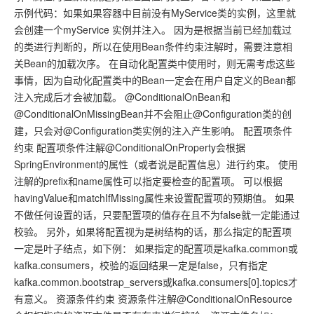
示例代码：如果如果容器中目前没有MyService类的实例，这里就
会创建一个myService 实例并注入。 因为是根据当前已经加载过
的类进行判断的，所以在使用Bean条件约束注解时，需要注意相
关Bean的加载次序。 在自动化配置类中使用时，则无需考虑这些
事情，因为自动化配置类中的Bean一定会在用户自定义的Bean都
注入完成后才会被加载。 @ConditionalOnBean和
@ConditionalOnMissingBean并不会阻止@Configuration类的创
建，只会对@Configuration类实例的注入产生影响。 配置项条件
约束 配置项条件注解@ConditionalOnProperty会根据
SpringEnvironment的属性（或者说是配置信息）进行约束。 使用
注解的prefix和name属性可以指定要检查的配置项。 可以根据
havingValue和matchIfMissing属性来设置配置项的预期值。 如果
不做任何设置的话，只要配置项的值存在且不为false就一定能通过
校验。 另外，如果将配置视为是树结构的话，那么指定的配置项
一定是叶子结点，如下例： 如果指定的配置项是kafka.common或
kafka.consumers，校验的返回结果一定是false，只有指定
kafka.common.bootstrap_servers或kafka.consumers[0].topics才
有意义。 资源条件约束 资源条件注解@ConditionalOnResource