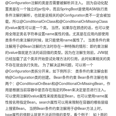
@Configuration注解的类是否需要被解析并注入。 因为自动化配
置类是在一个独立的jar包中，而且SpringBoot是使用ASM执行类
条件注解的解析，也就是说相关的@Configuration类不一定会被加
载，所以@ConditionalOnClass和@ConditionalOnMissingClass
的value属性可以是一个类。 当然，如果存在顾虑的话，也可以使
用全限定类名字符串设置name属性的值。尤其是在应用内部使用
类条件约束注解的时候，就只能使用name属性了。 当类条件约束
注解用于@Bean注解的方法时存在一种特殊的情形：即约束注解
的value值就是方法的返回值的类型。因为在注解生效前，JVM就
已经加载了这个类并开始尝试处理方法的引用，此时如果相关的类
不存在就会执行失败。 为了解决这种问题，可以将一个
@Configuration类拆分开来，如下例所示： 类条件约束注解会影
响@Configuration类的创建。 Bean条件约束 Bean条件注解也有
两个：@ConditionalOnBean和@ConditionalOnMissingBean，作
用是根据当前容器中是否存在指定的Bean来决定是否进行注入。
可以使用注解的value属性来按类指定Bean，也可以使用name属
性按名称指定Bean。search属性可以用来限制在容器的哪些层级
上搜索Bean。 当把Bean条件约束注解用于@Bean方法上时，
type属性的值默认就是方法返回值的类型，看个例子： 如上面的