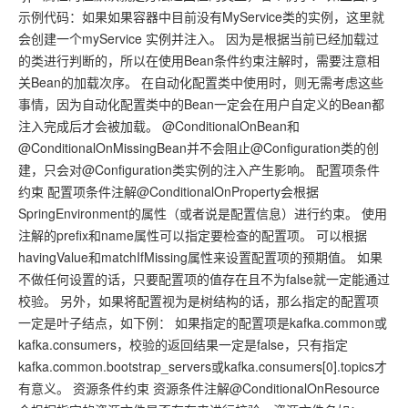
示例代码：如果如果容器中目前没有MyService类的实例，这里就
会创建一个myService 实例并注入。 因为是根据当前已经加载过
的类进行判断的，所以在使用Bean条件约束注解时，需要注意相
关Bean的加载次序。 在自动化配置类中使用时，则无需考虑这些
事情，因为自动化配置类中的Bean一定会在用户自定义的Bean都
注入完成后才会被加载。 @ConditionalOnBean和
@ConditionalOnMissingBean并不会阻止@Configuration类的创
建，只会对@Configuration类实例的注入产生影响。 配置项条件
约束 配置项条件注解@ConditionalOnProperty会根据
SpringEnvironment的属性（或者说是配置信息）进行约束。 使用
注解的prefix和name属性可以指定要检查的配置项。 可以根据
havingValue和matchIfMissing属性来设置配置项的预期值。 如果
不做任何设置的话，只要配置项的值存在且不为false就一定能通过
校验。 另外，如果将配置视为是树结构的话，那么指定的配置项
一定是叶子结点，如下例： 如果指定的配置项是kafka.common或
kafka.consumers，校验的返回结果一定是false，只有指定
kafka.common.bootstrap_servers或kafka.consumers[0].topics才
有意义。 资源条件约束 资源条件注解@ConditionalOnResource