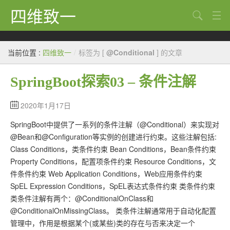
四维致一
搜索
Java
当前位置 :
四维致一
/
标签为 [
@Conditional
] 的文章
大数据
SpringBoot探索03 – 条件注解
Python
Scala
2020年1月17日
SpringBoot中提供了一系列的条件注解（@Conditional）来实现对
GoLang
@Bean和@Configuration等实例的创建进行约束。这些注解包括:
工程
Class Conditions，类条件约束 Bean Conditions，Bean条件约束
Property Conditions，配置项条件约束 Resource Conditions，文
Bug
件条件约束 Web Application Conditions，Web应用条件约束
SpEL Expression Conditions，SpEL表达式条件约束 类条件约束
Tricks
类条件注解有两个：@ConditionalOnClass和
想法
@ConditionalOnMissingClass。 类条件注解通常用于自动化配置
管理中，作用是根据某个(或某些)类的存在与否来决定一个