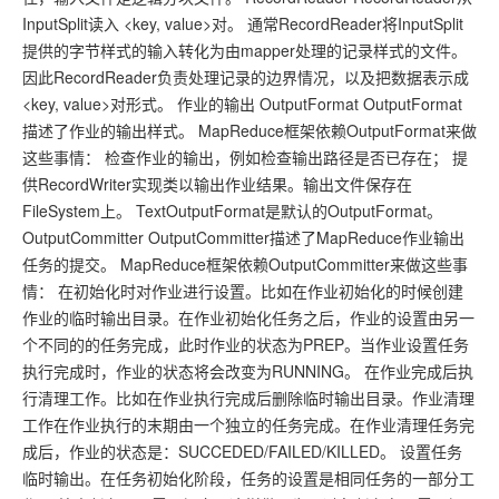
InputSplit读入 <key, value>对。 通常RecordReader将InputSplit
提供的字节样式的输入转化为由mapper处理的记录样式的文件。
因此RecordReader负责处理记录的边界情况，以及把数据表示成
<key, value>对形式。 作业的输出 OutputFormat OutputFormat
描述了作业的输出样式。 MapReduce框架依赖OutputFormat来做
这些事情： 检查作业的输出，例如检查输出路径是否已存在； 提
供RecordWriter实现类以输出作业结果。输出文件保存在
FileSystem上。 TextOutputFormat是默认的OutputFormat。
OutputCommitter OutputCommitter描述了MapReduce作业输出
任务的提交。 MapReduce框架依赖OutputCommitter来做这些事
情： 在初始化时对作业进行设置。比如在作业初始化的时候创建
作业的临时输出目录。在作业初始化任务之后，作业的设置由另一
个不同的的任务完成，此时作业的状态为PREP。当作业设置任务
执行完成时，作业的状态将会改变为RUNNING。 在作业完成后执
行清理工作。比如在作业执行完成后删除临时输出目录。作业清理
工作在作业执行的末期由一个独立的任务完成。在作业清理任务完
成后，作业的状态是：SUCCEDED/FAILED/KILLED。 设置任务
临时输出。在任务初始化阶段，任务的设置是相同任务的一部分工