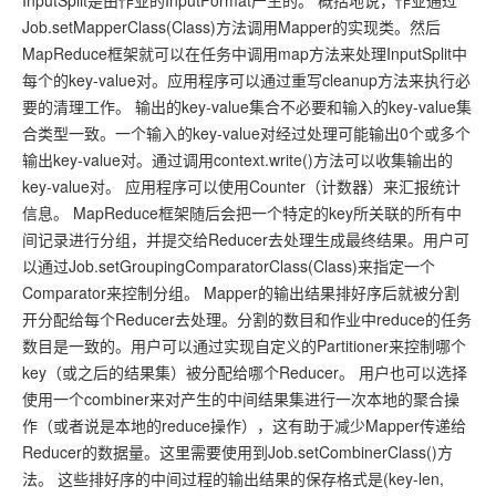
InputSplit是由作业的InputFormat产生的。 概括地说，作业通过
Job.setMapperClass(Class)方法调用Mapper的实现类。然后
MapReduce框架就可以在任务中调用map方法来处理InputSplit中
每个的key-value对。应用程序可以通过重写cleanup方法来执行必
要的清理工作。 输出的key-value集合不必要和输入的key-value集
合类型一致。一个输入的key-value对经过处理可能输出0个或多个
输出key-value对。通过调用context.write()方法可以收集输出的
key-value对。 应用程序可以使用Counter（计数器）来汇报统计
信息。 MapReduce框架随后会把一个特定的key所关联的所有中
间记录进行分组，并提交给Reducer去处理生成最终结果。用户可
以通过Job.setGroupingComparatorClass(Class)来指定一个
Comparator来控制分组。 Mapper的输出结果排好序后就被分割
开分配给每个Reducer去处理。分割的数目和作业中reduce的任务
数目是一致的。用户可以通过实现自定义的Partitioner来控制哪个
key（或之后的结果集）被分配给哪个Reducer。 用户也可以选择
使用一个combiner来对产生的中间结果集进行一次本地的聚合操
作（或者说是本地的reduce操作），这有助于减少Mapper传递给
Reducer的数据量。这里需要使用到Job.setCombinerClass()方
法。 这些排好序的中间过程的输出结果的保存格式是(key-len,