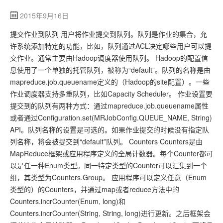
2015年9月16日
提交作业到队列 用户将作业提交到队列。队列是作业的集合，允
许系统添加特定的功能，比如，队列通过ACL决定哪些用户可以提
交作业。通常主要由Hadoop调度器使用队列。 Hadoop的配置信
息使用了一个单独的托管队列，被称为“default”。队列的名称是由
mapreduce.job.queuename定义的（Hadoop的site配置）。一些
作业调度器支持多重队列，比如Capacity Scheduler。 作业设置要
提交到的队列有两种方式：通过mapreduce.job.queuename属性
或者通过Configuration.set(MRJobConfig.QUEUE_NAME, String)
API。队列名称的设置是可选的。如果作业提交的时候没有指定队
列名称，将会被提交到“default”队列。 Counters Counters是由
MapReduce框架或应用程序定义的全局计数器。每个Counter都可
以是任一种Enum类型。同一特定类型的Counter可以汇集到一个
组，其类型为Counters.Group。 应用程序可以定义任意（Enum
类型的）的Counters，并通过map或者reduce方法中的
Counters.incrCounter(Enum, long)和
Counters.incrCounter(String, String, long)进行更新。之后框架会