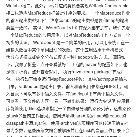
Writable接口。此外，key对应的类还要实现WritableComparable
接口以适应MapReduce框架对排序的要求。 一个Mapreduce作业
的输入输出类型如下： 注意combin的输出类型是要和map的输出
类型一致的。 实例：WordCount v1.0 在深入细节之前，我们先看
一个MapReduce的应用示例，以对MapReduce的工作方式有一个
初步的认识。 WordCount 是一个简单的应用，可以用来统计在一
组输入数据中某个单词出现的次数。 这个应用适用于单机模式，
伪分布式模式或完全分布式模式三种Hadoop安装方式。 源码如
下，我做了折叠，点开查看就好： 工程的maven的配置如下，也
是做了折叠，点开查看就好： 执行“mvn clean package”完成打
包。 执行如下命令运行MapReduce任务： 其中/adt/input是输入
目录，/adt/output是输出目录，输入和输出目录都在HDFS上。输
入目录下可以有多个输入文件。在/adt/input下有两个输入文件，
可以看一下文件的内容： 看一下输出结果： 运行命令说明 应用程
序能够使用-files选项来指定一个由逗号分隔的路径列表，这些路径
是task的当前工作目录。使用选项-libjars可以向map和reduce的
classpath中添加jar包。使用-archives选项程序可以传递压缩文档
做为参数，这些压缩文档会被解压并且在task的当前工作目录下会