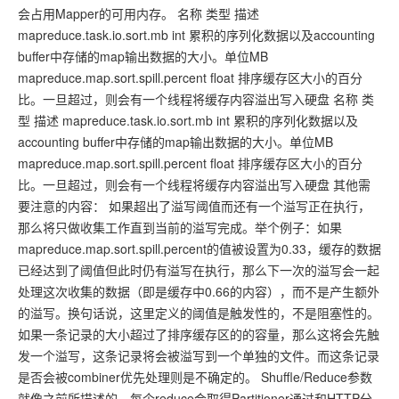
会占用Mapper的可用内存。 名称 类型 描述
mapreduce.task.io.sort.mb int 累积的序列化数据以及accounting
buffer中存储的map输出数据的大小。单位MB
mapreduce.map.sort.spill.percent float 排序缓存区大小的百分
比。一旦超过，则会有一个线程将缓存内容溢出写入硬盘 名称 类
型 描述 mapreduce.task.io.sort.mb int 累积的序列化数据以及
accounting buffer中存储的map输出数据的大小。单位MB
mapreduce.map.sort.spill.percent float 排序缓存区大小的百分
比。一旦超过，则会有一个线程将缓存内容溢出写入硬盘 其他需
要注意的内容： 如果超出了溢写阈值而还有一个溢写正在执行，
那么将只做收集工作直到当前的溢写完成。举个例子：如果
mapreduce.map.sort.spill.percent的值被设置为0.33，缓存的数据
已经达到了阈值但此时仍有溢写在执行，那么下一次的溢写会一起
处理这次收集的数据（即是缓存中0.66的内容），而不是产生额外
的溢写。换句话说，这里定义的阈值是触发性的，不是阻塞性的。
如果一条记录的大小超过了排序缓存区的的容量，那么这将会先触
发一个溢写，这条记录将会被溢写到一个单独的文件。而这条记录
是否会被combiner优先处理则是不确定的。 Shuffle/Reduce参数
就像之前所描述的，每个reduce会取得Partitioner通过和HTTP分