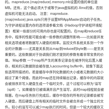
的。mapreduce.{map|reduce}.memory.mb设置的值的单位是
MB。还有，这个值必须大于或等于java虚拟机的-Xmx的值，否则
虚拟机可能无法启动。 注意：mapreduce.
{map|reduce}.java.opts只用于设置MRAppMaster启动的子任务。
为守护进程设置内存的选项请参看文档《Hadoop守护进程环境配
置》 框架一些部分的可用内存也是可配置的。在map和reduce任
务中，程序的性能可能会被一些参数的调整所影响——比如是并发
相关选项或者将数据写入硬盘的频率。监控文件系统关系到一个作
业的计数器——尤其是关系到从map到reduce的byte数——是至关
重要的。这些数据对于协调我们刚才提到的参数有着非常宝贵的价
值。 Map参数 一个map所产生的某条记录会在被序列化后置入缓
存，相关的元数据则会被存放入accounting buffer中。就像下面这
些选项所描述的，若是缓存中序列化数据的大小或者元数据的大小
超过了某个阈值，而此时map还在持续输出记录，缓存中的内容就
会被排序并写入硬盘生成一个临时文件，这个过程可以称为“溢写
（spill）”。如果缓存已被填满并且产生溢写，此时map线程就会被
阻塞。在map任务执行完成后，缓存中现存的所有的记录都会被写
入硬盘，而后硬盘上所有相关的临时文件会被合并成一个独立的文
件。较小的溢写可以减少map执行的时间，但是一个较大的缓存又