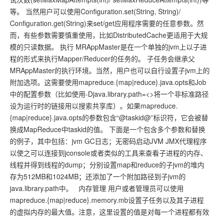
等。 当然用户可以使用Configuration.set(String, String)/
Configuration.get(String)来set/get应用程序需要的任意参数。然
而，有些参数需要慎重使用，比如DistributedCache更适用于大规
模的只读数据。 执行 MRAppMaster是在一个单独的jvm上以子进
程的形式来执行Mapper/Reducer的任务的。 子任务会继承父
MRAppMaster的执行环境。当然，用户也可以自行设置子jvm上的
附加选项。这需要使用mapreduce.{map|reduce}.java.opts和Job
中的配置参数（比如使用-Djava.library.path=<>将一个非标准路径
设为运行时的链接用以搜索共享库）。如果mapreduce.
{map|reduce}.java.opts的参数包含“@taskid@”标识符，它会被替
换成MapReduce中taskid的值。 下面是一个包含多个参数和替换
的例子，其中包括：jvm GC日志；无密码启动JVM JMX代理程序
以使之可以连接到jconsole或者类似的工具来查看子进程的内存、
线程并得到线程的dump；分别设置map和reduce的子jvm的堆内
存为512MB和1024MB；还添加了一个附加路径到子jvm的
java.library.path中。 内存管理 用户或者管理员可以使用
mapreduce.{map|reduce}.memory.mb设置子任务以及其子进程
的虚拟内存的最大值。注意，这里设置的值是对每一个进程都有效