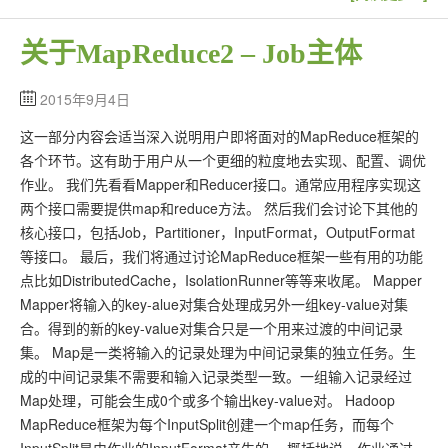
关于MapReduce2 – Job主体
2015年9月4日
这一部分内容会适当深入说明用户即将面对的MapReduce框架的
各个环节。这有助于用户从一个更细的粒度地去实现、配置、调优
作业。 我们先看看Mapper和Reducer接口。通常应用程序实现这
两个接口需要提供map和reduce方法。 然后我们会讨论下其他的
核心接口，包括Job，Partitioner，InputFormat，OutputFormat
等接口。 最后，我们将通过讨论MapReduce框架一些有用的功能
点比如DistributedCache，IsolationRunner等等来收尾。 Mapper
Mapper将输入的key-alue对集合处理成另外一组key-value对集
合。得到的新的key-value对集合只是一个用来过渡的中间记录
集。 Map是一类将输入的记录处理为中间记录集的独立任务。生
成的中间记录集不需要和输入记录类型一致。一组输入记录经过
Map处理，可能会生成0个或多个输出key-value对。 Hadoop
MapReduce框架为每个InputSplit创建一个map任务，而每个