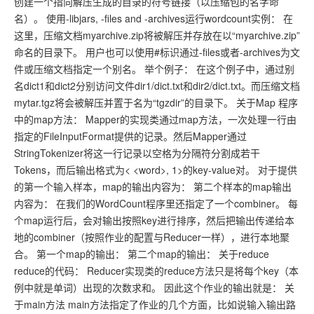
创建一个指向解压生成的目录的符号链接（以压缩包的名字命
名）。 使用-libjars, -files and -archives运行wordcount实例： 在
这里，压缩文档myarchive.zip将被解压并存放在以“myarchive.zip”
命名的目录下。 用户也可以使用#标识通过-files或者-archives为文
件或压缩文档指定一个别名。 举个例子： 在这个例子中，通过别
名dict1和dict2分别访问文件dir1/dict.txt和dir2/dict.txt。而压缩文档
mytar.tgz将会被解压并置于名为“tgzdir”的目录下。 关于Map 程序
中的map方法： Mapper的实现类通过map方法，一次处理一行由
指定的FileInputFormat提供的记录。然后Mapper通过
StringTokenizer将这一行记录以空格为分隔符分割成若干
Tokens，而后输出格式为< <word>, 1>的key-value对。 对于提供
的第一个输入样本，map的输出内容为： 第二个样本的map输出
内容为： 在我们的WordCount程序里还指定了一个combiner。 每
个map运行后，会对输出按照key进行排序，然后把输出传递给本
地的combiner（按照作业的配置与Reducer一样），进行本地聚
合。 第一个map的输出： 第二个map的输出： 关于reduce
reduce的代码： Reducer实现类的reduce方法只是将每个key（本
例中就是单词）出现的次数求和。 因此这个作业的输出就是： 关
于main方法 main方法指定了作业的几个方面，比如说输入输出路