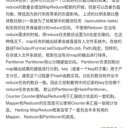
reduce任务，这样可以达到一个比较好的负载均衡的效果。 增加
reduce的数量会增加MapReduce框架的开销，但是可以改善负载
均衡，降低因为执行失败带来的负面影响。 上述的比例系数比整
体数目稍小一些是为了给框架中的推测任务（speculative-tasks）
和失败的任务保留部分的reduce空间。 不使用Reducer 在没有
reduce需求的时候，将reduce任务数目设置为0也是合理的。 在这
种情况下，map任务的输出结果会被直接存入文件系统中。存放的
路径FileOutputFormat.setOutputPath(Job, Path)指定。同样的，
在存放入文件系统前，框架也没有对map的输出进行排序。
Partitioner Partitioner用以分隔键值空间。 Partitioner负责控制对
map输出结果的键值进行分割。key（或者一个key的子集）用于产
生分区，通常这个过程基于hash函数实现。分区的数目和作业中
reduce任务的数目一致。因此它控制着将中间记录的key交给哪个
reduce任务去处理。 默认的Partitioner是HashPartitioner。
Counter Counter是MapReduce用于汇报统计信息的一套机制。
Mapper和Reducer的实现类可以使用Counter来汇报一些统计信
息。 Hadoop MapReduce框架自带了一套包含许多有用的
Mapper、Reducer和Partitioner的类库。