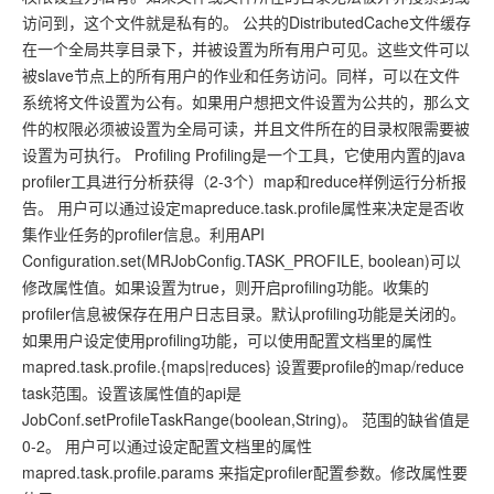
访问到，这个文件就是私有的。 公共的DistributedCache文件缓存
在一个全局共享目录下，并被设置为所有用户可见。这些文件可以
被slave节点上的所有用户的作业和任务访问。同样，可以在文件
系统将文件设置为公有。如果用户想把文件设置为公共的，那么文
件的权限必须被设置为全局可读，并且文件所在的目录权限需要被
设置为可执行。 Profiling Profiling是一个工具，它使用内置的java
profiler工具进行分析获得（2-3个）map和reduce样例运行分析报
告。 用户可以通过设定mapreduce.task.profile属性来决定是否收
集作业任务的profiler信息。利用API
Configuration.set(MRJobConfig.TASK_PROFILE, boolean)可以
修改属性值。如果设置为true，则开启profiling功能。收集的
profiler信息被保存在用户日志目录。默认profiling功能是关闭的。
如果用户设定使用profiling功能，可以使用配置文档里的属性
mapred.task.profile.{maps|reduces} 设置要profile的map/reduce
task范围。设置该属性值的api是
JobConf.setProfileTaskRange(boolean,String)。 范围的缺省值是
0-2。 用户可以通过设定配置文档里的属性
mapred.task.profile.params 来指定profiler配置参数。修改属性要