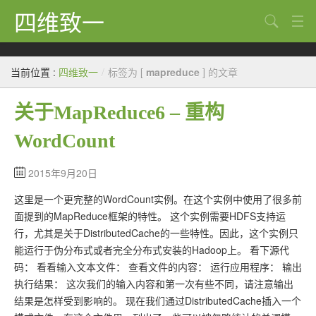
四维致一
搜索
Java
当前位置 :
四维致一
/
标签为 [
mapreduce
] 的文章
大数据
关于MapReduce6 – 重构
Python
WordCount
Scala
GoLang
2015年9月20日
这里是一个更完整的WordCount实例。在这个实例中使用了很多前
工程
面提到的MapReduce框架的特性。 这个实例需要HDFS支持运
Bug
行，尤其是关于DistributedCache的一些特性。因此，这个实例只
能运行于伪分布式或者完全分布式安装的Hadoop上。 看下源代
Tricks
码： 看看输入文本文件： 查看文件的内容： 运行应用程序： 输出
执行结果： 这次我们的输入内容和第一次有些不同，请注意输出
想法
结果是怎样受到影响的。 现在我们通过DistributedCache插入一个