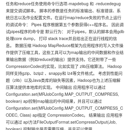
任务和reduce任务使用命令行选项-mapdebug 和 -reducedegug
来提交调试脚本。 脚本的参数是任务的标准输出、标准错误、系
统日志以及作业配置文件。在运行map/reduce失败的节点上运行
的调试命令： Pipes 程序根据第五个参数获得c++程序名。 因此调
试pipes程序的命令是 默认行为： 对于pipes，默认的脚本会用gdb
处理core dump， 打印 stack trace并且给出正在运行线程的信
息。 数据压缩 Hadoop MapReduce框架为应用程序的写入文件操
作提供了压缩工具，这些工具可以为map输出的中间数据和作业结
果输出数据（例如reduce的输出）提供支持。它还附带了一些
CompressionCodec的实现，比如实现了 zlib压缩算法。 Hadoop
同样支持gzip、bzip2 、snappy和 lz4等文件格式。 考虑到性能问
题（zlib）以及Java类库的缺失等因素，Hadoop也为上述压缩解
压算法提供本地库的实现。 中间输出 应用程序可以通过
Configuration.set(MRJobConfig.MAP_OUTPUT_COMPRESS,
boolean) api控制map输出的中间结果，并且可以通过
Configuration.set(MRJobConfig.MAP_OUTPUT_COMPRESS_C
ODEC, Class) api指定 CompressionCodec。 结果输出 应用程序
可以通过 api方法FileOutputFormat.setCompressOutput(Job,
boolean) 控制输出是否需要压缩，并且可以使用