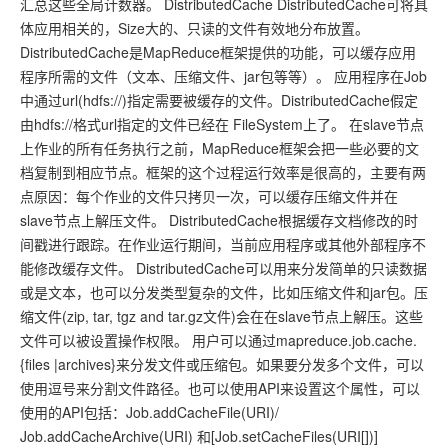
汇总这些全局计数器。 DistributedCache DistributedCache可将具
体应用相关的，Size大的、只读的文件有效地分布放置。
DistributedCache是MapReduce框架提供的功能，可以缓存应用
程序所需的文件（文本、压缩文件、jar包等等）。 应用程序在Job
中通过url(hdfs://)指定需要被缓存的文件。DistributedCache假定
由hdfs://格式url指定的文件已经在 FileSystem上了。 在slave节点
上作业的所有任务执行之前，MapReduce框架会把一些必要的文
档复制到相应节点。框架的这个过程运行效率是很高的，主要有两
点原因：每个作业的文件只拷贝一次，可以缓存压缩文件并在
slave节点上解压文件。 DistributedCache根据缓存文档修改的时
间戳进行跟踪。在作业运行期间，当前应用程序或其他外部程序不
能修改缓存文件。 DistributedCache可以用来分发简单的只读数据
或是文本，也可以分发类型复杂的文件，比如压缩文件和jar包。压
缩文件(zip, tar, tgz and tar.gz文件)会在在slave节点上解压。这些
文件可以被设置操作权限。 用户可以通过mapreduce.job.cache.
{files |archives}来分发文件或压缩包。如果要分发多个文件，可以
使用逗号来分割文件路径。也可以使用API来设置这个属性，可以
使用的API包括：Job.addCacheFile(URI)/
Job.addCacheArchive(URI) 和[Job.setCacheFiles(URI[])]