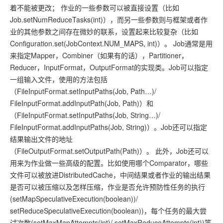
着不能被更改； 作业的一些参数可以被直接设置（比如
Job.setNumReduceTasks(int)），而另一些参数则与框架或者作
业的其他参数之间存在微妙的联系，设置起来比较复杂（比如
Configuration.set(JobContext.NUM_MAPS, int)）。 Job通常是用
来指定Mapper，Combiner（如果有的话），Partitioner，
Reducer，InputFormat，OutputFormat的实现类。Job可以指定
一组输入文件，使用的方法包括
（FileInputFormat.setInputPaths(Job, Path…)/
FileInputFormat.addInputPath(Job, Path)）和
（FileInputFormat.setInputPaths(Job, String…)/
FileInputFormat.addInputPaths(Job, String)）。Job还可以指定
结果输出文件的地址
（FileOutputFormat.setOutputPath(Path)）。 此外，Job还可以
用来为作业做一些高级的配置。比如使用哪个Comparator，哪些
文件可以被放进DistributedCache，中间结果或者作业的输出结果
是否可以被压缩以及怎样压缩，作业是否允许预防性任务的执行
(setMapSpeculativeExecution(boolean))/
setReduceSpeculativeExecution(boolean))，每个任务的最大尝
试次数(setMaxMapAttempts(int)/ setMaxReduceAttempts(int))等