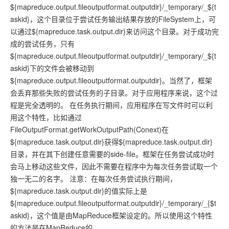
${mapreduce.output.fileoutputformat.outputdir}/_temporary/_${t
askid}，这个目录位于尝试任务输出结果存放的FileSystem上，可
以通过${mapreduce.task.output.dir}来访问这个目录。对于成功完
成的尝试任务，只有
${mapreduce.output.fileoutputformat.outputdir}/_temporary/_${t
askid}下的文件会被移动到
${mapreduce.output.fileoutputformat.outputdir}。当然了，框架
会丢弃那些失败的尝试任务的子目录。对于应用程序来说，这个过
程是完全透明的。 在任务执行期间，应用程序在写文件时可以利
用这个特性，比如通过
FileOutputFormat.getWorkOutputPath(Conext)在
${mapreduce.task.output.dir}获得${mapreduce.task.output.dir}
目录，并在其下创建任意需要的side-file。框架在任务尝试成功时
会马上移动这些文件，因此不需要在程序中为每次任务尝试取一个
独一无二的名字。 注意：在每次任务尝试执行期间，
${mapreduce.task.output.dir}的值实际上是
${mapreduce.output.fileoutputformat.outputdir}/_temporary/_{$t
askid}，这个值是由MapReduce框架设定的。所以使用这个特性
的方法是在MapReduce的