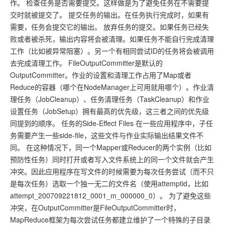
作。 检查任务是否需要提交。这样做是为了避免任务在不需要提
交时就被提交了。 提交任务的输出。在任务执行完成时，如果有
需要，任务会提交它的输出。 放弃任务的提交。如果任务已经失
败或者被杀死，输出内容将会被清理。如果任务不能自行完成清理
工作（比如被异常阻塞）。另一个有相同尝试ID的任务将会被调用
去完成清理工作。 FileOutputCommitter是默认的
OutputCommitter。作业的设置和清理工作占用了Map或者
Reduce的容器（哪个在NodeManager上可用就用哪个）。作业清
理任务（JobCleanup）、任务清理任务（TaskCleanup）和作业
设置任务（JobSetup）拥有最高的优先级，这三者之间的优先级
同提到的顺序。 任务的Side-Effect Files 在一些应用程序中，子任
务需要产生一些side-file，这些文件与作业实际输出结果文件不
同。 在这种情况下，同一个Mapper或Reducer的两个实例（比如
预防性任务）同时打开或者写入文件系统上的同一个文件就会产生
冲突。因此应用程序在写文件的时候需要为每次任务尝试（而不只
是每次任务）选取一个独一无二的文件名（使用attemptid，比如
attempt_200709221812_0001_m_000000_0）。 为了避免这些
冲突，在OutputCommitter是FileOutputCommitter时，
MapReduce框架为每次尝试任务都建立维护了一个特殊的子目录