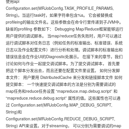
使用api
Configuration.set(MRJobConfig.TASK_PROFILE_PARAMS,
String)。当运行task时，如果字符串包含%s。 它会被替换成
profileing的输出文件名。这些参数会在命令行里传递到子JVM中。
缺省的profiling 参数如下： Debugging Map/Reduce框架能够运行
用户提供的调试脚本。 当map/reduce任务失败时，用户可以通过
运行调试脚本对任务日志（例如任务的标准输出、标准错误、系统
日志以及作业配置文件）进行分析和处理。调试脚本的标准输出和
错误信息会在作业UI的Diagnostic处展示。 在接下来的章节，我们
讨论如何与作业一起提交调试脚本。为了提交调试脚本， 首先要
把这个脚本分发出去，而且还要在配置文件里设置。 如何分发脚
本文件： 用户要用 DistributedCache 来分发和链接脚本文件 如何
提交脚本： 一个快速提交调试脚本的方法是分别为需要调试的
map任务和reduce任务设置 “mapreduce.map.debug.script” 和
“mapreduce.reduce.debug.script” 属性的值。这些属性也可以通
过 Configuration.set(MRJobConfig.MAP_DEBUG_SCRIPT,
String)和
Configuration.set(MRJobConfig.REDUCE_DEBUG_SCRIPT,
String) API来设置。对于streaming， 可以分别为需要调试的map