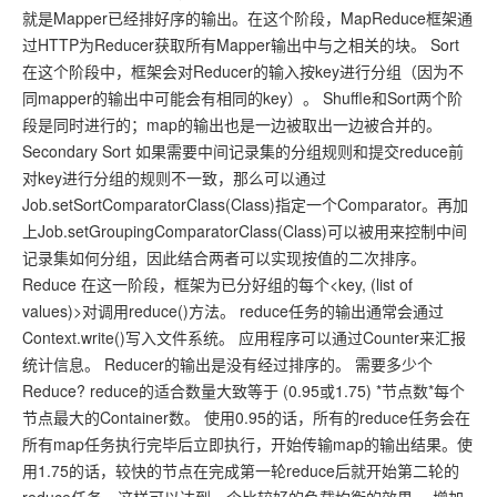
就是Mapper已经排好序的输出。在这个阶段，MapReduce框架通
过HTTP为Reducer获取所有Mapper输出中与之相关的块。 Sort
在这个阶段中，框架会对Reducer的输入按key进行分组（因为不
同mapper的输出中可能会有相同的key）。 Shuffle和Sort两个阶
段是同时进行的；map的输出也是一边被取出一边被合并的。
Secondary Sort 如果需要中间记录集的分组规则和提交reduce前
对key进行分组的规则不一致，那么可以通过
Job.setSortComparatorClass(Class)指定一个Comparator。再加
上Job.setGroupingComparatorClass(Class)可以被用来控制中间
记录集如何分组，因此结合两者可以实现按值的二次排序。
Reduce 在这一阶段，框架为已分好组的每个<key, (list of
values)>对调用reduce()方法。 reduce任务的输出通常会通过
Context.write()写入文件系统。 应用程序可以通过Counter来汇报
统计信息。 Reducer的输出是没有经过排序的。 需要多少个
Reduce? reduce的适合数量大致等于 (0.95或1.75) *节点数*每个
节点最大的Container数。 使用0.95的话，所有的reduce任务会在
所有map任务执行完毕后立即执行，开始传输map的输出结果。使
用1.75的话，较快的节点在完成第一轮reduce后就开始第二轮的