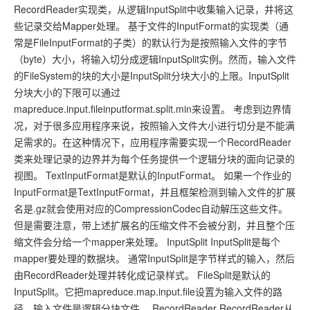
RecordReader实现类，从逻辑InputSplit中收集输入记录，并将这
些记录交给Mapper处理。 基于文件的InputFormat的实现类（通
常是FileInputFormat的子类）的默认行为是按照输入文件的字节
（byte）大小，将输入切分成逻辑InputSplit实例。然而，输入文件
的FileSystem的块的大小是InputSplit分块大小的上限。InputSplit
分块大小的下限可以通过
mapreduce.input.fileinputformat.split.min来设置。 考虑到边界情
况，对于很多应用程序来说，按照输入文件大小进行切分是不能满
足需求的。在这种情况下，应用程序需要实现一个RecordReader
类来处理记录的边界并为每个任务提供一个逻辑分块的面向记录的
视图。 TextInputFormat是默认的InputFormat。 如果一个作业的
InputFormat是TextInputFormat，并且框架检测到输入文件的扩展
名是.gz就会使用对应的CompressionCodec自动解压这些文件。
但是需要注意，带上述扩展名的压缩文件不会被分割，并且整个压
缩文件会分给一个mapper来处理。 InputSplit InputSplit是每个
mapper要处理的数据块。 通常InputSplit是字节样式的输入，然后
由RecordReader处理并转化成记录样式。 FileSplit是默认的
InputSplit。它把mapreduce.map.input.file设置为输入文件的路
径，输入文件是逻辑分块文件。 RecordReader RecordReader从