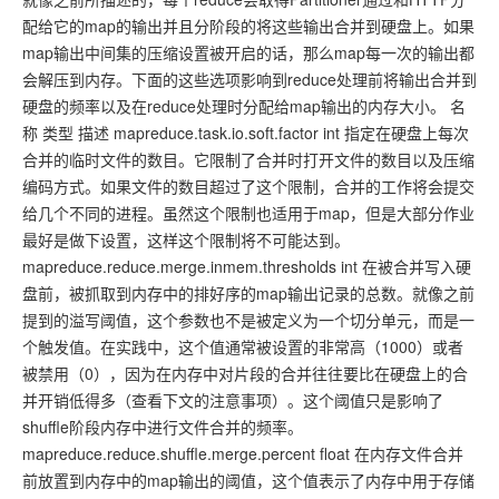
配给它的map的输出并且分阶段的将这些输出合并到硬盘上。如果
map输出中间集的压缩设置被开启的话，那么map每一次的输出都
会解压到内存。下面的这些选项影响到reduce处理前将输出合并到
硬盘的频率以及在reduce处理时分配给map输出的内存大小。 名
称 类型 描述 mapreduce.task.io.soft.factor int 指定在硬盘上每次
合并的临时文件的数目。它限制了合并时打开文件的数目以及压缩
编码方式。如果文件的数目超过了这个限制，合并的工作将会提交
给几个不同的进程。虽然这个限制也适用于map，但是大部分作业
最好是做下设置，这样这个限制将不可能达到。
mapreduce.reduce.merge.inmem.thresholds int 在被合并写入硬
盘前，被抓取到内存中的排好序的map输出记录的总数。就像之前
提到的溢写阈值，这个参数也不是被定义为一个切分单元，而是一
个触发值。在实践中，这个值通常被设置的非常高（1000）或者
被禁用（0），因为在内存中对片段的合并往往要比在硬盘上的合
并开销低得多（查看下文的注意事项）。这个阈值只是影响了
shuffle阶段内存中进行文件合并的频率。
mapreduce.reduce.shuffle.merge.percent float 在内存文件合并
前放置到内存中的map输出的阈值，这个值表示了内存中用于存储