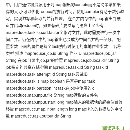
中，用户通过将资源用于对map输出的combin而不是简单增加缓
存的大 小可以优化reduce的执行时间。使用combier有助于减小溢
写，实现溢写和获取的并行处理。 在合并内存中的map输出到硬
盘并启动reduce时，如果有碎片要溢写而硬盘上至少有
mapreduce.task.io.sort.factor个临时文件，此时需要进行一次中
间合并。仍在内存中的map输出也会成为中间合并的一部分。 配
置参数 下面的属性是每个task执行时使用的本地作业参数： 名称
类型 描述 mapreduce.job.id String 作业ID mapreduce.job.jar
String 在job目录中job.jar的位置 mapreduce.job.local.dir String
job指定的共享存储空间 mapreduce.task.id String task id
mapreduce.task.attempt.id String task尝试ID
mapreduce.task.is.map boolean 是否是map task
mapreduce.task.partition int task在job中使用的id
mapreduce.map.input.file String map读取的文件名
mapreduce.map.input.start long map输入的数据块的起始位置偏
移量 mapreduce.map.input.length long map输入的数据块的字节
数 mapreduce.task.output.dir String
[阅读更多...]