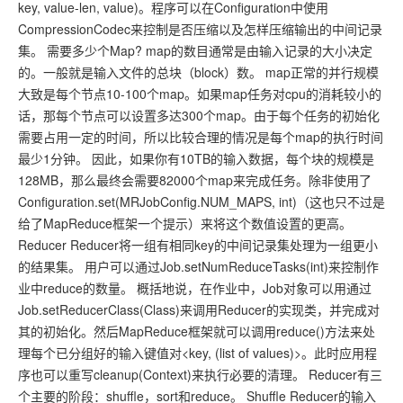
key, value-len, value)。程序可以在Configuration中使用
CompressionCodec来控制是否压缩以及怎样压缩输出的中间记录
集。 需要多少个Map? map的数目通常是由输入记录的大小决定
的。一般就是输入文件的总块（block）数。 map正常的并行规模
大致是每个节点10-100个map。如果map任务对cpu的消耗较小的
话，那每个节点可以设置多达300个map。由于每个任务的初始化
需要占用一定的时间，所以比较合理的情况是每个map的执行时间
最少1分钟。 因此，如果你有10TB的输入数据，每个块的规模是
128MB，那么最终会需要82000个map来完成任务。除非使用了
Configuration.set(MRJobConfig.NUM_MAPS, int)（这也只不过是
给了MapReduce框架一个提示）来将这个数值设置的更高。
Reducer Reducer将一组有相同key的中间记录集处理为一组更小
的结果集。 用户可以通过Job.setNumReduceTasks(int)来控制作
业中reduce的数量。 概括地说，在作业中，Job对象可以用通过
Job.setReducerClass(Class)来调用Reducer的实现类，并完成对
其的初始化。然后MapReduce框架就可以调用reduce()方法来处
理每个已分组好的输入键值对<key, (list of values)>。此时应用程
序也可以重写cleanup(Context)来执行必要的清理。 Reducer有三
个主要的阶段：shuffle，sort和reduce。 Shuffle Reducer的输入