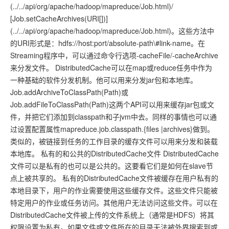
(../../api/org/apache/hadoop/mapreduce/Job.html)/
[Job.setCacheArchives(URI[])]
(../../api/org/apache/hadoop/mapreduce/Job.html)。这些方法中
的URI形式是：hdfs://host:port/absolute-path\#link-name。在
Streaming程序中，可以通过命令行选项-cacheFile/-cacheArchive
来分发文件。 DistributedCache可以在map或reduce任务中作为
一种基础的软件分发机制。他可以用来分发jar包和本地库。
Job.addArchiveToClassPath(Path)或
Job.addFileToClassPath(Path)这两个API可以用来缓存jar包或文
件，并把它们添加到classpath和子jvm中去。同样的事情也可以通
过设置配置属性mapreduce.job.classpath.{files |archives}做到。
类似的，被链接到任务的工作目录的缓存文件可以用来分发和装载
本地库。 私有的和公共的DistributedCache文件 DistributedCache
文件可以是私有的也可以是公共的。这要看它们是如何在slave节
点上被共享的。 私有的DistributedCache文件被缓存在用户私有的
本地目录下，用户的作业需要使用这些缓存文件。这些文件只能被
特定用户的作业或任务访问。其他用户无法访问这些文件。可以在
DistributedCache文件被上传的文件系统上（通常是HDFS）将其
权限设置为私有。如果文件或文件所在的目录无法被外界搜索到或