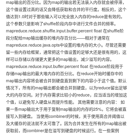
map输出的百分比。因为map的输出若无法装入内存就会被停滞，
这个值设置过高的话又会降低获取和合并的平行度。相反的，这个
值达到1.0时对于那些输入可以完全放入内存的reduce是有效的。
这个参数只是影响了shuffle阶段内存中进行文件合并的频率。
mapreduce.reduce.shuffle.input.buffer.percent float 在shuffle阶
段分配给map输出缓存的堆内存百分比——相对于通常在
mapreduce.reduce.java.opts中设置的堆内存的大小。尽管还需要
留一些内存给框架，通常把这个值设置的足够大还是很有用的，这
样可以存储以存储更大更多的map输出，减少溢写的内容。
mapreduce.reduce.input.buffer.percent float 在reduce阶段用于
存储map输出的最大堆内存的百分比。在reduce开始时缓存中的
map输出内容将会被合并到硬盘直到剩下的内容小于这个值。默认
情况下，所有的map输出都会被合并到硬盘，以为reduce留出足够
大的内存空间。对于内存需求比较小的reduce，应当适当的增加这
个值，以避免写入硬盘从而提升性能。 其他需要注意的内容： 如
果一条map输出大于用于复制map输出的内存的25%，它将会被直
接写入到硬盘。 当使用combiner的时候，关于使用高合并阈值以
及大缓存的说法就不太可靠了。因为合并发生在所有的map输出被
获取前，而combiner是在溢写到硬盘的时候运行。在一些案例