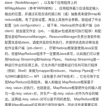
slave（NodeManager），以及每个应用程序上的
MRAppMaster（参考YARN架构）。 应用程序最少应该指定输入
输出的位置，并通过实现合适的接口和（或）抽象类来提供map和
reduce函数。有了这些设置，再加上其他作业参数，就组成了作业
配置（job configuration）。 接下来，Hadoop的作业客户端（job
client）就会提交作业（job， 一般是jar包或其他可执行程序）和配
置信息给ResourceManager，ResourceManager负责分发软件和
配置信息给slave，调度并监控任务执行，并提供状态和诊断信息
给作业客户端（job-client）。 尽管Hadoop框架是使用Java实现
的，但是MapReduce程序不一定要用Java来写，比如我们可以使
用Hadoop Streaming和Hadoop Pipes。 Hadoop Streaming是一
种运行作业的实用工具，它允许用户创建和运行任何可执行程序
（例如：Shell）来做为mapper和reducer。 Hadoop Pipes是一个
与SWIG兼容的C++ API （没有基于JNITM技术），它也可用于实
现Map/Reduce应用程序。 输入和输出 MapReduce框架基于
<key, value>对执行，也就是说，MapReduce框架把作业的输入视
为一组<key, value>对，并生产一组<key, value>对作为作业的输
出。这两组<key, value>对可以是不同的类型。 MapReduce框架
需要对key和value的实例进行序列化操作，因此这些类需要实现