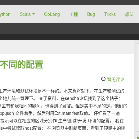
ython
Scala
GoLang
工程
Bug
Tricks
想法
选择不同的配置
暂无评论
置在生产环境和测试环境是不一样的。本来想将就下，在生产和测试的
地儿统一管理下。 查了资料，在sencha论坛找到了这个帖子：
nd Production。题主有和我相同的疑问，也得到了解答。但是美中不足的是，他们的
.json 文件着手，然后利用Ext.mainifest取值。 仔细看了一遍
注释提示可以在相应的区域分别作 生产/测试/开发 环境的配置。 我在
cation.js中尝试读取host配置： 在浏览器中刷新页面，看到了预期中的输