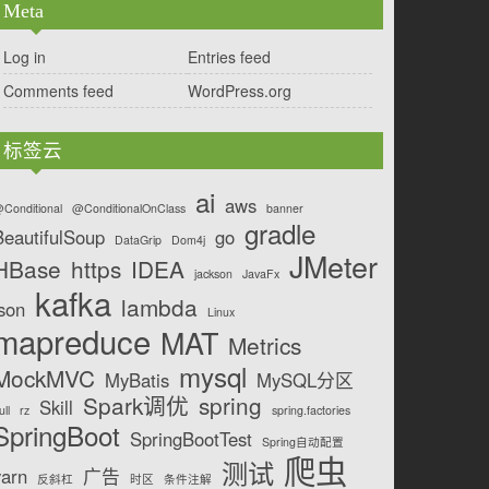
Meta
Log in
Entries feed
Comments feed
WordPress.org
标签云
ai
aws
Conditional
@ConditionalOnClass
banner
gradle
BeautifulSoup
go
DataGrip
Dom4j
JMeter
HBase
https
IDEA
jackson
JavaFx
kafka
lambda
json
Linux
mapreduce
MAT
Metrics
mysql
MockMVC
MyBatis
MySQL分区
Spark调优
spring
Skill
ull
rz
spring.factories
SpringBoot
SpringBootTest
Spring自动配置
爬虫
测试
yarn
广告
反斜杠
时区
条件注解