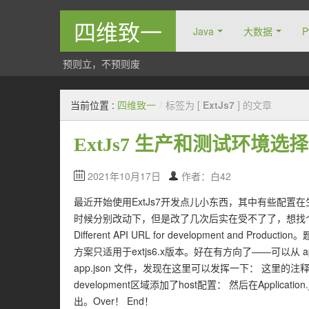
四维致一
Java
大数据
P
预则立，不预则废
当前位置 :
四维致一
/
标签为 [
ExtJs7
] 的文章
ExtJs7 生产和测试环境
2021年10月17日
作者：白42
最近开始使用ExtJs7开发点儿小东西，其中有些配
时候分别改动下，但是改了几次后实在受不了了，想找个
Different API URL for development a
方案只适用于extjs6.x版本。好在有方向了——可以从 app
app.json 文件，发现在这里可以发挥一下： 这里的
development区域添加了host配置： 然后在Appli
出。Over！ End！