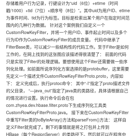
存储着用户行为记录，行键设计为“uid（6位）+etime（时间
戳/1000）+tid（7位）+顺序号（8位）”。其中uid为用户ID、etime
为事件时间、tid为行为标签。目标是检索出某个用户在指定时间范
围内的几种行为数据。 针对这个案例我们自定义一个
CustomRowKeyFilter，并将一个用户ID、事件起止时间以及多个
行为ID作为CustomRowKeyFilter的成员变量。 代码中继承了
FilterBase类，可以减少一些结构性的代码工作。至于Filter是如何
工作的，在网上找到的这张图应该描述得很清楚了： 前面的代码
只是实现了Filter的处理逻辑。要想使用这个Filter还需要做一些序
列化处理。如前面所说序列化方案选择的是protobuffer，这里需要
先定义一个描述文件CustomRowKeyFilterProto.proto，内容如
下： 定义完成后，执行protoc命令： 其中“-I”指定了proto描述文件
的父目录， “—java_out”指定了java类的类路径，具体请根据自己
的情况进行设置。执行命令后会在包
com.zhyea.dev.hbase.filter.proto下生成序列化工具类
CustomRowKeyFilterProto.java。 接下来在CustomRowKeyFilter
中重写Filter类的toByteArray()方法和parseFrom()方法： 这样自
定义Filter就完成了。剩下的事情就是将之打包并上传到
HBase（每个RegionServer）的类路径下。然后就可以在程序中