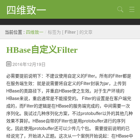
四维致一
搜索
Java
当前位置 :
四维致一
/
标签为 [
Filter
] 的文章
大数据
HBase自定义Filter
Python
Scala
2016年12月19日
必需要提前说明下：不建议使用自定义的Filter。所有的Filter都是
GoLang
在服务端生效：就是说需要将自定义的Filter封装为jar，上传到
工程
HBase的类路径下，并重启HBase使之生效。对于生产环境的
HBase来说，重启通常是不能接受的。 Filter的设置是在客户端完
Bug
成的，而Filter的逻辑是在HBase的服务端完成的，中间需要一次
序列化。我试过几种序列化方案，不过protobuffer以外的其他几种
Tricks
效果不算好。HBase自带的Filter也是用protobuffer进行的序列
想法
化，因此使用protobuffer还可以少传几个包。 需要提前说明的已
经说完了，开始进入正题。这次从一个案例开始说起：在HBase中