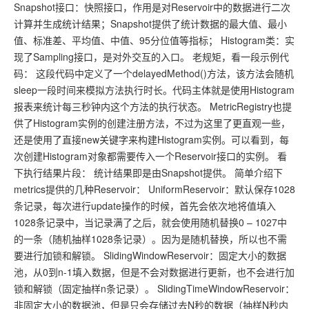
Snapshot接口：快照接口，作用是对Reservoir中的数据进行二次
计算并生成统计结果；Snapshot提供了统计数据的最大值、最小
值、标准差、平均值、中值、95分位值等指标； Histogram类：实
现了Sampling接口，是对外交互的入口。 老规矩，看一段示例代
码： 这段代码中定义了一个delayedMethod()方法，该方法会随机
sleep一段时间来模拟方法执行时长。代码主体就是使用Histogram
报表来统计每三秒钟内这个方法的执行状态。 MetricRegistry也提
供了Histogram实例的创建注册方法，不过为这里了更直观一些，
还是使用了直接new关键字来构建Histogram实例。可以看到，每
次创建Histogram对象都需要传入一个Reservoir接口的实例。 看
下执行结果片段： 统计结果即是由Snapshot提供。 简单介绍下
metrics提供的几种Reservoir： UniformReservoir：默认保存1028
条记录，每次进行update操作的时候，首先会依次地将值填入
1028条记录中，当记录满了之后，就会使用随机替换0 – 1027中
的一条（随机抽样1028条记录）。因为是随机替换，所以也不需
要进行加锁和解锁。 SlidingWindowReservoir：固定大小的数据
池，从0到n-1填入数据，但是不会对数据进行更新，也不会进行加
锁和解锁（固定抽样n条记录）。 SlidingTimeWindowReservoir：
非固定大小的数据池，但是只会存储过去N秒的数据（抽样N秒内