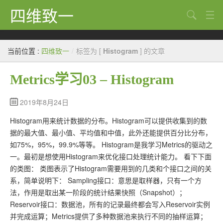
四维致一
搜索
Java
当前位置 :
四维致一
/
标签为 [
Histogram
] 的文章
大数据
Metrics学习03 – Histogram
Python
Scala
2019年8月24日
Histogram用来统计数据的分布。Histogram可以提供收集到的数
GoLang
据的最大值、最小值、平均值和中值，此外还能提供百分比分布，
工程
如75%，95%，99.9%等等。 Histogram是我学习Metrics的驱动之
一。最初是想使用Histogram来优化接口处理统计能力。 看下下面
Bug
的类图： 类图表示了Histogram需要用到的几类和个接口之间的关
系，简单说明下： Sampling接口：意思是取样器，只有一个方
Tricks
法，作用是取出某一阶段的统计结果快照（Snapshot）；
想法
Reservoir接口：数据池，所有的记录最终都会写入Reservoir实例
并完成运算；Metrics提供了多种数据池来执行不同的抽样运算；