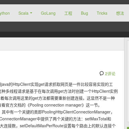
ython
Scala
GoLang
工程
Bug
Tricks
想法
2评论
用java的HttpClient实现get请求抓取网页是一件比较容易实现的工
多线程请求是基于在每次调用get方法时创建一个HttpClient实例
也意味着每次调用这里的get方法都需要重新创建连接。这显然不是一种
方文档的《Pooling connection manager》这一节。
个关键的类即PoolingHttpClientConnectionManager，
ntConnectionManager中提供了两个关键的方法：setMaxTotal和
接池的最大连接数，setDefaultMaxPerRoute设置每个路由上的默认连接个