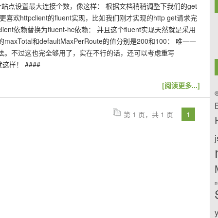
为某个站点设置最大连接个数，像这样： 根据文档稍稍调整下我们的get
pclient的fluent实现，比如我们刚才实现的http get请求完
nt依赖替换为fluent-hc依赖： 并且这个fluent实现天然就是采用
设置的maxTotal和defaultMaxPerRoute的值分别是200和100： 唯一一
的方法。不过这也完全够用了，实在不行的话，还可以考虑重写
就这样！ ####
[阅读更多...]
@
第 1 页，共 1 页
1
n