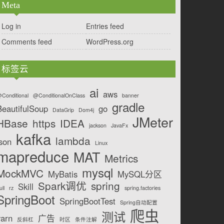
Meta
Log in
Entries feed
Comments feed
WordPress.org
标签云
ai
aws
Conditional
@ConditionalOnClass
banner
gradle
BeautifulSoup
go
DataGrip
Dom4j
JMeter
HBase
https
IDEA
jackson
JavaFx
kafka
lambda
json
Linux
mapreduce
MAT
Metrics
mysql
MockMVC
MyBatis
MySQL分区
Spark调优
spring
Skill
ull
rz
spring.factories
SpringBoot
SpringBootTest
Spring自动配置
爬虫
测试
yarn
广告
反斜杠
时区
条件注解