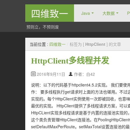
四维致一
Java
大数据
P
预则立，不预则废
当前位置 :
四维致一
/
标签为 [
HttpClient
] 的文章
HttpClient多线程并发
2016年9月11日
作者：白42
说明：以下的代码基于httpclient4.5.2实现。 我们要使
作： 要多线程执行get请求时上面的方法也堪用。不过这种
实现的。每个HttpClient实例使用一次即被回收，
最优的实现。 HttpClient提供了多线程请求方案，可以查看官
HttpCLient实现多线程请求是基于内置的连接池实现的，其中有一
这个类负责管理HttpClient连接池。在PoolingHttpClie
setDefaultMaxPerRoute。setMaxTotal设置连