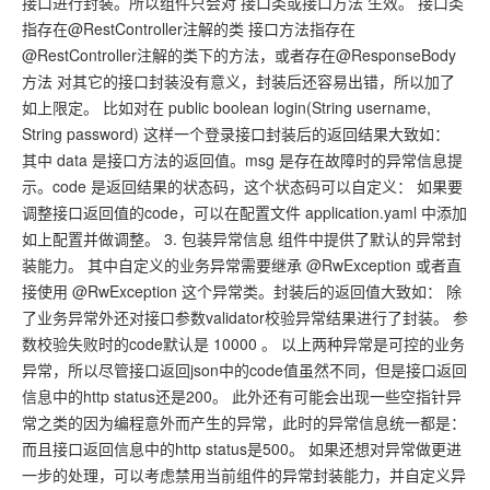
接口进行封装。所以组件只会对 接口类或接口方法 生效。 接口类
指存在@RestController注解的类 接口方法指存在
@RestController注解的类下的方法，或者存在@ResponseBody
方法 对其它的接口封装没有意义，封装后还容易出错，所以加了
如上限定。 比如对在 public boolean login(String username,
String password) 这样一个登录接口封装后的返回结果大致如：
其中 data 是接口方法的返回值。msg 是存在故障时的异常信息提
示。code 是返回结果的状态码，这个状态码可以自定义： 如果要
调整接口返回值的code，可以在配置文件 application.yaml 中添加
如上配置并做调整。 3. 包装异常信息 组件中提供了默认的异常封
装能力。 其中自定义的业务异常需要继承 @RwException 或者直
接使用 @RwException 这个异常类。封装后的返回值大致如： 除
了业务异常外还对接口参数validator校验异常结果进行了封装。 参
数校验失败时的code默认是 10000 。 以上两种异常是可控的业务
异常，所以尽管接口返回json中的code值虽然不同，但是接口返回
信息中的http status还是200。 此外还有可能会出现一些空指针异
常之类的因为编程意外而产生的异常，此时的异常信息统一都是：
而且接口返回信息中的http status是500。 如果还想对异常做更进
一步的处理，可以考虑禁用当前组件的异常封装能力，并自定义异