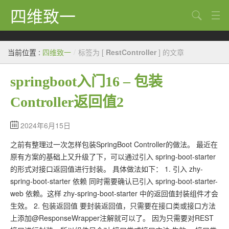
四维致一
搜索
Java
当前位置 :
四维致一
/
标签为 [
RestController
] 的文章
大数据
springboot入门16 – 包装
Python
Controller返回值2
Scala
GoLang
2024年6月15日
之前有整理过一次怎样包装SpringBoot Controller的做法。 最近在
工程
原有方案的基础上又升级了下，可以通过引入 spring-boot-starter
Bug
的形式对接口返回值进行封装。 具体做法如下： 1. 引入 zhy-
spring-boot-starter 依赖 同时需要确认已引入 spring-boot-starter-
Tricks
web 依赖。这样 zhy-spring-boot-starter 中的返回值封装组件才会
生效。 2. 包装返回值 要封装返回值，只需要在接口类或接口方法
想法
上添加@ResponseWrapper注解就可以了。 因为只需要对REST