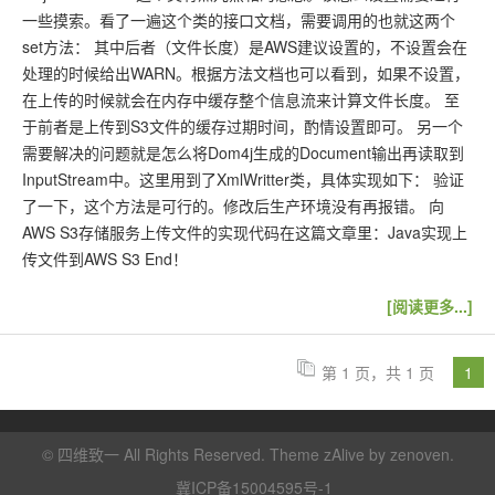
一些摸索。看了一遍这个类的接口文档，需要调用的也就这两个
set方法： 其中后者（文件长度）是AWS建议设置的，不设置会在
处理的时候给出WARN。根据方法文档也可以看到，如果不设置，
在上传的时候就会在内存中缓存整个信息流来计算文件长度。 至
于前者是上传到S3文件的缓存过期时间，酌情设置即可。 另一个
需要解决的问题就是怎么将Dom4j生成的Document输出再读取到
InputStream中。这里用到了XmlWritter类，具体实现如下： 验证
了一下，这个方法是可行的。修改后生产环境没有再报错。 向
AWS S3存储服务上传文件的实现代码在这篇文章里：Java实现上
传文件到AWS S3 End！
[阅读更多...]
第 1 页，共 1 页
1
©
四维致一
All Rights Reserved. Theme zAlive by
zenoven
.
冀ICP备15004595号-1