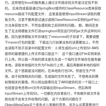
行。这样想在linux的服务器上通过文件路径找文件是注定找不到
的。 后来改成直接通过SpringBoot提供的ClassResource类来获取
resource路径下的配置文件： 这里直接使用InputStream读取的模
板文件。注意不要再尝试通过调用ClassResource实例的getFile()
方法来获取文件，不然会遇到和之前同样的问题。 额，期间还发
生了无法将模板文件打进springboot项目运行时的jar文件这样的问
题。因为是将模板文件存储在了resources的子目录下，需要调整
下maven打包的配置： 下面这几行如果没有的话需要加上，不然
会读取不到子目录中的配置文件： 2.将生成的xml上传到S3 AWS
提供的最便捷的上传文件接口是这个： 这个接口通过File实例来执
行上传。所以我一开始的想法是先生成一个临时文件保存在服务器
本地，读取本地临时文件为File执行上传，最后再删掉本地的临时
文件。这个思路是没问题的，在本地执行也OK。但是在生产环
境，由于权限相关的问题，生成临时文件失败了。 不想再去折腾
权限相关的事情，所以将出路寄托在了AWS提供的另一个接口上：
也就是说考虑将xml文件内容输出到InputStream，然后再将
InputStream上传到S3。一切都在内存里执行，不依赖外部文件系
统也就不会有文件权限的问题。 这个方案的问题在于
ObjectMetaData这个类有点儿黑箱的意思。该怎么设置需要进行