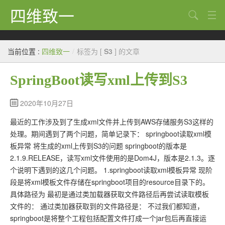
四维致一
搜索
Java
当前位置 :
四维致一
/
标签为 [
S3
] 的文章
大数据
SpringBoot读写xml上传到S3
Python
Scala
2020年10月27日
最近的工作涉及到了生成xml文件并上传到AWS存储服务S3这样的
GoLang
处理。期间遇到了两个问题，简单记录下： springboot读取xml模
工程
板异常 将生成的xml上传到S3的问题 springboot的版本是
2.1.9.RELEASE，读写xml文件使用的是Dom4J，版本是2.1.3。逐
Bug
个说明下遇到的这几个问题。 1.springboot读取xml模板异常 现阶
段是将xml模板文件存储在springboot项目的resource目录下的。
Tricks
具体路径为 最初是通过类加载器获取文件路径后再尝试读取模板
想法
文件的： 通过类加器获取到的文件路径是： 不过我们都知道，
springboot是将整个工程包括配置文件打成一个jar包后再直接运