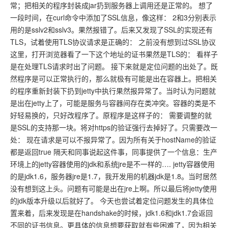
常；把相关的程序封装成jar扔到服务器上调用还是正常的。 想了
一段时间，在curl命令中添加了SSL信息，像这样： 2和3分别表示
用的是sslv2和sslv3。果然报错了。后来又发现了SSL的实现还有
TLS，试着使用TLS协议请求是正确的： 之前没有想到过SSL协议
这里，打开浏览器看了一下这个地址的证书果然是TLS的： 看样子
是在处理TLS请求时出了问题。 接下来就是定位问题的出处了。既
然程序是可以正常执行的，那么就极有可能是出在容器上。把相关
的程序重新封装下扔到jetty中执行果然报异常了。当时认为问题就
是出在jetty上了，可能是服务与容器间存在类冲突。容器的类是不
好轻易换的，只好改程序了。原程序是这样子的： 需要调整的就
是SSL的支持那一块。将对https的验证强行去掉好了。只需要改一
处： 现在请求是可以不报异常了。因为所有关于hostName的验证
都是返回true 隔天和同事说起这件事，同事提供了一个信息：生产
环境上的jetty容器使用的jdk和系统jre是不一样的…. jetty容器使用
的是jdk1.6，服务器jre是1.7，我开发用的机器jdk是1.8。当时居然
没有想到这上头。问题有可能是出在jre上啊。所以最后将jetty使用
的jdk版本升级以后就好了。 今天也尝试着定位问题发生的具体位
置来着，后来发现是在handshake的时候，jdk1.6和jdk1.7会返回
不同的证书信息。更具体的信息想要获取就有些困难了，因为相关