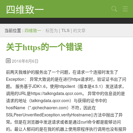
四维致一
搜索
Java
当前位置 :
四维致一
/
标签为 [
TLS
] 的文章
大数据
关于https的一个错误
Python
Scala
2016年8月6日
前两天我维护的服务出了一个问题，在请求一个连接时发生了
GoLang
Exception： 异常大致说的是在进行https请求时，验证证书出了问
工程
题。 服务基于JDK1.6，使用httpclient（版本是4.5.1）发送请求，
调用的URL是https://talkingdata.qccr.com。 异常中的信息说的是
Bug
请求的地址（talkingdata.qccr.com）与获得的证书中的
hostName（*.qichechaoren.com）不符，因此在
Tricks
SSLPeerUnverifiedException.verifyHostname()方法中抛出了异
想法
常。但是在浏览器中发送请求或者是通过curl命令都是能够访问
的。最让人郁闷的是在我的机器上使用原程序执行调用也没有报异