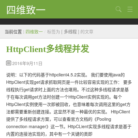
四维致一
搜索
Java
当前位置 :
四维致一
/
标签为 [
多线程
] 的文章
大数据
HttpClient多线程并发
Python
Scala
2016年9月11日
说明：以下的代码基于httpclient4.5.2实现。 我们要使用java的
GoLang
HttpClient实现get请求抓取网页是一件比较容易实现的工作： 要多
工程
线程执行get请求时上面的方法也堪用。不过这种多线程请求是基
于在每次调用get方法时创建一个HttpClient实例实现的。每个
Bug
HttpClient实例使用一次即被回收，也意味着每次调用这里的get方
法都需要重新创建连接。这显然不是一种最优的实现。 HttpClient
Tricks
提供了多线程请求方案，可以查看官方文档的《Pooling
想法
connection manager》这一节。HttpCLient实现多线程请求是基于
内置的连接池实现的，其中有一个关键的类即