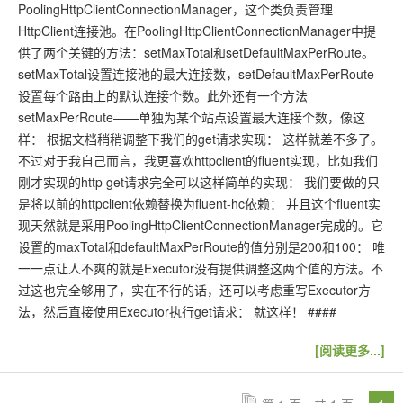
PoolingHttpClientConnectionManager，这个类负责管理
HttpClient连接池。在PoolingHttpClientConnectionManager中提
供了两个关键的方法：setMaxTotal和setDefaultMaxPerRoute。
setMaxTotal设置连接池的最大连接数，setDefaultMaxPerRoute
设置每个路由上的默认连接个数。此外还有一个方法
setMaxPerRoute——单独为某个站点设置最大连接个数，像这
样： 根据文档稍稍调整下我们的get请求实现： 这样就差不多了。
不过对于我自己而言，我更喜欢httpclient的fluent实现，比如我们
刚才实现的http get请求完全可以这样简单的实现： 我们要做的只
是将以前的httpclient依赖替换为fluent-hc依赖： 并且这个fluent实
现天然就是采用PoolingHttpClientConnectionManager完成的。它
设置的maxTotal和defaultMaxPerRoute的值分别是200和100： 唯
一一点让人不爽的就是Executor没有提供调整这两个值的方法。不
过这也完全够用了，实在不行的话，还可以考虑重写Executor方
法，然后直接使用Executor执行get请求： 就这样！ ####
[阅读更多...]