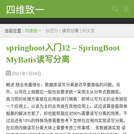
四维致一
搜索
Java
当前位置 :
四维致一
/
标签为 [
读写分离
] 的文章
大数据
springboot入门12 – SpringBoot
Python
MyBatis读写分离
Scala
GoLang
2021年1月24日
概述 随业务量增长，数据库读写分离是迟早要面临的问题。另
工程
外，公司在上规模后一般也会要求统一采用主从分布式数据库。
Bug
我习惯的处理方案是在应用层进行隔离：即将以写为主的业务放在
一个应用上，以读为主的业务放在其他应用上。这应该算是最简单
Tricks
粗暴的解决方案了，却也能帮我应对90%需要读写分离的场景。不
过总还有10%的特殊场景需要思考下怎样在应用内实现读写分离。
想法
在应用内做读写分离大体上需要考虑三件事情： 多数据源实现 读