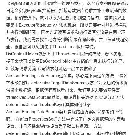
《MyBatis写入时null问题统一处理方案》。这个方案的思路是通过
自定义实现MyBatis拦截器来拦截写数据库请求并补上未赋值的数
据。稍稍变通下，就可以改为拦截并识别查询语句： 查询请求主
要是由Executor类的query方法实现的，所以只要针对其进行拦截
并执行判断即可。 因为判断读写请求和执行读写分流是在两个环
节执行，我们需要找个地方将判断结果存储起来，并且保证线程安
全，很自然可以想到使用ThreadLocal执行存储。
DsContextHolder就是基于ThreadLocal执行的存储。看下实现：
接下来就可以使用DsContextHolder中存储的信息来执行分流了。
3. 读写请求分流 读写请求分流这一层主要依赖了
AbstractRoutingDataSource这个类。核心是下面这个方法： 看名
字也能知道，determineTargetDataSource决定了为之后的请求提
供哪个数据源。根据代码可以看出来，我们至少需要做两件事：
为resolvedDataSources赋值，即设置相关数据源 实现分流方法
determineCurrentLookupKey() 具体如何继承
AbstractRoutingDataSource类并实现路由方案可以参考如下代
码： 在afterPropertiesSet()方法中完成了自定义数据源的创建和
设置，并且还将dsWrite设置为了默认数据源。 方法
determineCurrentLookupKey()基于DsContextHolder中存储的内