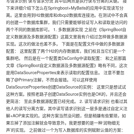
写请求识别 读写请求分流 其中后两点是执行读写分离的关键。 接
下来详细介绍下怎么在Springboot+MyBatis的应用中实现读写分
离。这里会用到H2数据库和dbcp2数据库连接池。在测试中不会真
的创建一个数据库集群，我们只需要能够验证写入和读取是访问的
两个不同的数据库即可。 1. 多数据源实现 之前在《SpringBoot自
定义数据源及多数据源配置》这篇文里我有介绍过怎样做多数据源
实现。这次的做法也差不多。 下面是在配置文件中做的多数据源
配置： 这里配置了两个H2的内存数据库，我们权且当它们是一个
集群吧。 然后是在一个配置类DsConfig中读取配置： 和之前那篇
文章《SpringBoot自定义数据源及多数据源配置》略有不同，这次
是用DataSourceProperties来表示读取的配置信息。 注意不要忽
略了@Primary注解，不然会报错。 可以这样使用
DataSourceProperties创建DataSource的实例： 这里只是想试试
这种方案。按照老路子创建DataSource实例也是OK的，并且还会
更简洁： 至此多数据源配置已经完成。 2. 读写请求识别 也看过其
他人的读写分离方案，其中读写请求识别这一层多是通过自定义注
解+AOP来实现的。这种方案当然没问题，但是稍嫌有些繁琐，如
果忘掉了添加注解就会导致意外。我更想要的是一种‘润物细无
声’的实现。 之前做过一个为写入数据库的实例赋默认值的方案：