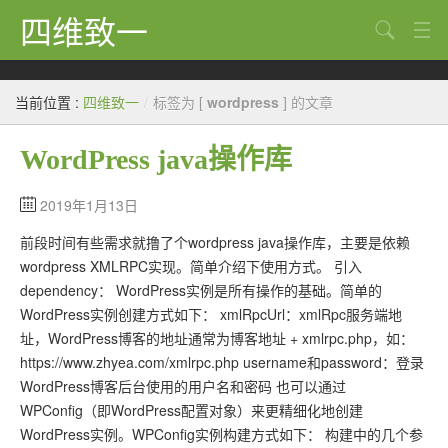
四维致一
搜索
Java
当前位置 :
四维致一
/
标签为 [
wordpress
] 的文章
大数据
WordPress java操作库
Python
Scala
2019年1月13日
前段时间有些需求就撸了个wordpress java操作库，主要是依赖
GoLang
wordpress XMLRPC实现。简单介绍下使用方式。 引入
工程
dependency： WordPress实例是所有操作的基础。简单的
WordPress实例创建方式如下： xmlRpcUrl：xmlRpc服务端地
Bug
址，WordPress博客的地址通常为博客地址 + xmlrpc.php，如：
https://www.zhyea.com/xmlrpc.php username和password：登录
Tricks
WordPress博客后台使用的用户名和密码 也可以通过
想法
WPConfig（即WordPress配置对象）来更精细化地创建
WordPress实例。WPConfig实例构建方式如下： 构建中的几个参