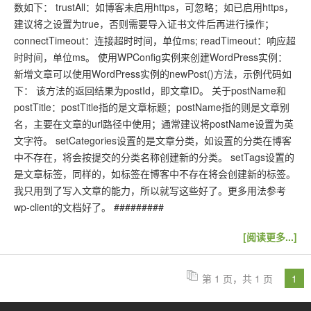
数如下： trustAll：如博客未启用https，可忽略；如已启用https，
建议将之设置为true，否则需要导入证书文件后再进行操作；
connectTimeout：连接超时时间，单位ms; readTimeout：响应超
时时间，单位ms。 使用WPConfig实例来创建WordPress实例：
新增文章可以使用WordPress实例的newPost()方法，示例代码如
下： 该方法的返回结果为postId，即文章ID。 关于postName和
postTitle：postTitle指的是文章标题；postName指的则是文章别
名，主要在文章的url路径中使用；通常建议将postName设置为英
文字符。 setCategories设置的是文章分类，如设置的分类在博客
中不存在，将会按提交的分类名称创建新的分类。 setTags设置的
是文章标签，同样的，如标签在博客中不存在将会创建新的标签。
我只用到了写入文章的能力，所以就写这些好了。更多用法参考
wp-client的文档好了。 #########
[阅读更多...]
第 1 页，共 1 页
1