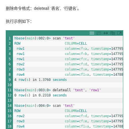
删除命令格式：deleteall ‘表名’, ‘行键名’。
执行示例如下：
1
hbase
(
main
)
:
002
:
0
>
scan
'test'
2
ROW                      
COLUMN
+
CELL         
3
row1                    
column
=
cf
:
a
,
timestamp
=
14779545
4
row1                    
column
=
cf
:
b
,
timestamp
=
14779546
5
row1                    
column
=
cf
:
c
,
timestamp
=
14779546
6
row2                    
column
=
cf
:
d
,
timestamp
=
14779551
7
row3                    
column
=
cf
:
e
,
timestamp
=
14779551
8
row4                    
column
=
cf1
:
a
,
timestamp
=
1478819
9
4
row
(
s
)
in
1.3760
seconds
10
11
hbase
(
main
)
:
003
:
0
>
deleteall
'test'
,
'row1'
12
0
row
(
s
)
in
0.2310
seconds
13
14
hbase
(
main
)
:
004
:
0
>
scan
'test'
15
ROW                      
COLUMN
+
CELL       
16
row2                    
column
=
cf
:
d
,
timestamp
=
14779551
17
row3                    
column
=
cf
:
e
,
timestamp
=
14779551
18
row4                    
column
=
cf1
:
a
,
timestamp
=
1478819