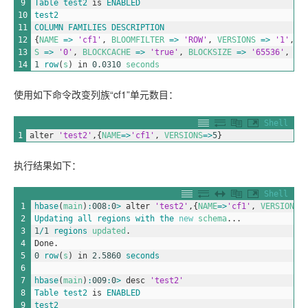
9
Table
test2
is
ENABLED
10
test2
11
COLUMN
FAMILIES
DESCRIPTION
12
{
NAME
=
>
'cf1'
,
BLOOMFILTER
=
>
'ROW'
,
VERSIONS
=
>
'1'
,
I
13
S
=
>
'0'
,
BLOCKCACHE
=
>
'true'
,
BLOCKSIZE
=
>
'65536'
,
RE
14
1
row
(
s
)
in
0.0310
seconds
使用如下命令改变列族“cf1”单元数目：
Shell
1
alter
'test2'
,
{
NAME
=
>
'cf1'
,
VERSIONS
=
>
5
}
执行结果如下：
Shell
1
hbase
(
main
)
:
008
:
0
>
alter
'test2'
,
{
NAME
=
>
'cf1'
,
VERSIONS
=
2
Updating 
all 
regions 
with 
the 
new
schema
.
.
.
3
1
/
1
regions 
updated
.
4
Done
.
5
0
row
(
s
)
in
2.5860
seconds
6
7
hbase
(
main
)
:
009
:
0
>
desc
'test2'
8
Table
test2
is
ENABLED
9
test2