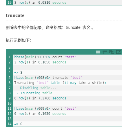
19
3
row
(
s
)
in
0.0310
seconds
truncate
删除表中的全部记录。命令格式：truncate ‘表名’。
执行示例如下：
1
hbase
(
main
)
:
007
:
0
>
count
'test'
2
3
row
(
s
)
in
0.1050
seconds
3
4
=
>
3
5
hbase
(
main
)
:
008
:
0
>
truncate
'test'
6
Truncating
'test'
table
(
it 
may 
take
a
while
)
:
7
-
Disabling 
table
.
.
.
8
-
Truncating 
table
.
.
.
9
0
row
(
s
)
in
7.3760
seconds
10
11
hbase
(
main
)
:
009
:
0
>
count
'test'
12
0
row
(
s
)
in
0.1650
seconds
13
14
=
>
0