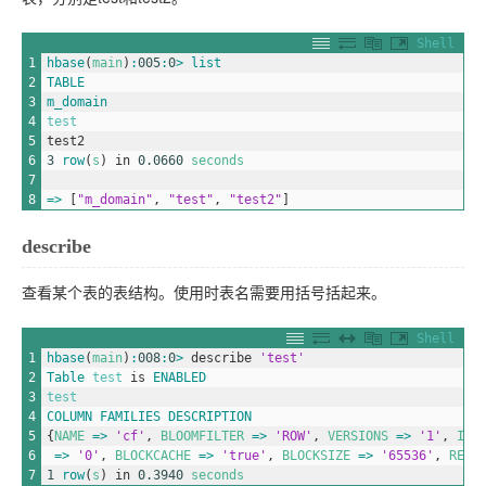
Shell
1
hbase
(
main
)
:
005
:
0
>
list
2
TABLE
3
m_domain 
4
test
5
test2
6
3
row
(
s
)
in
0.0660
seconds
7
8
=
>
[
"m_domain"
,
"test"
,
"test2"
]
describe
查看某个表的表结构。使用时表名需要用括号括起来。
Shell
1
hbase
(
main
)
:
008
:
0
>
describe
'test'
2
Table
test
is
ENABLED
3
test
4
COLUMN
FAMILIES
DESCRIPTION
5
{
NAME
=
>
'cf'
,
BLOOMFILTER
=
>
'ROW'
,
VERSIONS
=
>
'1'
,
IN_
6
=
>
'0'
,
BLOCKCACHE
=
>
'true'
,
BLOCKSIZE
=
>
'65536'
,
REPL
7
1
row
(
s
)
in
0.3940
seconds