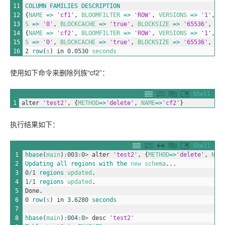
11
COLUMN
FAMILIES
DESCRIPTION
12
{
NAME
=
>
'cf1'
,
BLOOMFILTER
=
>
'ROW'
,
VERSIONS
=
>
'1'
,
I
13
S
=
>
'0'
,
BLOCKCACHE
=
>
'true'
,
BLOCKSIZE
=
>
'65536'
,
RE
14
{
NAME
=
>
'cf2'
,
BLOOMFILTER
=
>
'ROW'
,
VERSIONS
=
>
'1'
,
I
15
S
=
>
'0'
,
BLOCKCACHE
=
>
'true'
,
BLOCKSIZE
=
>
'65536'
,
RE
16
2
row
(
s
)
in
0.0530
seconds
使用如下命令来删除列族“cf2”：
Shell
1
alter
'test2'
,
{
METHOD
=
>
'delete'
,
NAME
=
>
'cf2'
}
执行结果如下：
Shell
1
hbase
(
main
)
:
003
:
0
>
alter
'test2'
,
{
METHOD
=
>
'delete'
,
NAM
2
Updating 
all 
regions 
with 
the 
new
schema
.
.
.
3
0
/
1
regions 
updated
.
4
1
/
1
regions 
updated
.
5
Done
.
6
0
row
(
s
)
in
3.6280
seconds
7
8
hbase
(
main
)
:
004
:
0
>
desc
'test2'