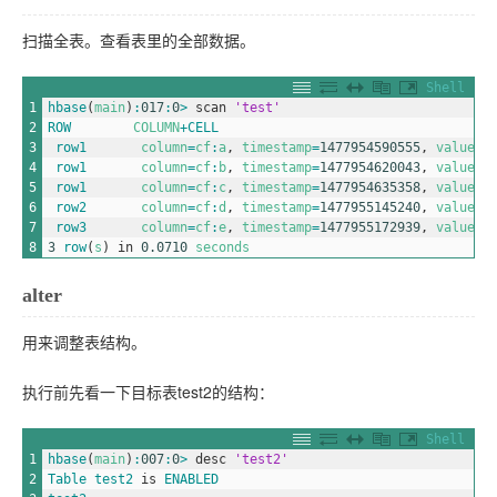
扫描全表。查看表里的全部数据。
Shell
1
hbase
(
main
)
:
017
:
0
>
scan
'test'
2
ROW        
COLUMN
+
CELL                     
3
row1       
column
=
cf
:
a
,
timestamp
=
1477954590555
,
value
=
v
4
row1       
column
=
cf
:
b
,
timestamp
=
1477954620043
,
value
=
v
5
row1       
column
=
cf
:
c
,
timestamp
=
1477954635358
,
value
=
v
6
row2       
column
=
cf
:
d
,
timestamp
=
1477955145240
,
value
=
v
7
row3       
column
=
cf
:
e
,
timestamp
=
1477955172939
,
value
=
v
8
3
row
(
s
)
in
0.0710
seconds
alter
用来调整表结构。
执行前先看一下目标表test2的结构：
Shell
1
hbase
(
main
)
:
007
:
0
>
desc
'test2'
2
Table
test2
is
ENABLED