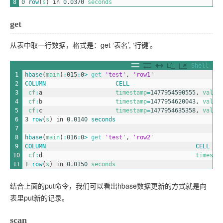
8
0
row
(
s
)
in
0.0370
seconds
get
从表中取一行数据，格式是：get ‘表名’, ‘行键’。
Shell
1
hbase
(
main
)
:
015
:
0
>
get
'test'
,
'row1'
2
COLUMN                    
CELL      
3
cf
:
a
timestamp
=
1477954590555
,
value
4
cf
:
b
timestamp
=
1477954620043
,
value
5
cf
:
c
timestamp
=
1477954635358
,
value
6
3
row
(
s
)
in
0.0140
seconds
7
8
hbase
(
main
)
:
016
:
0
>
get
'test'
,
'row2'
9
COLUMN                                           
CELL   
10
cf
:
d
timesta
11
1
row
(
s
)
in
0.0150
seconds
结合上面的put命令，我们可以看出hbase数据更新的方式就是向
表里put新的记录。
scan