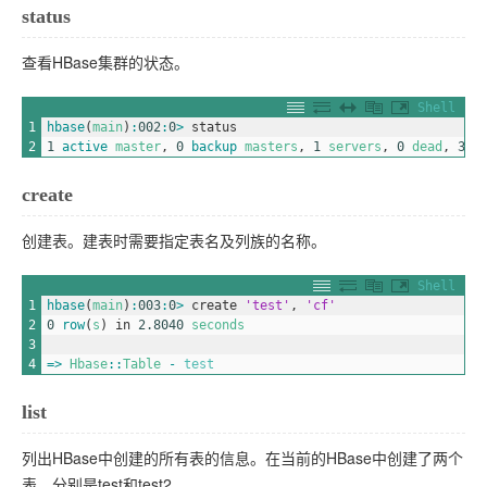
status
查看HBase集群的状态。
Shell
1
hbase
(
main
)
:
002
:
0
>
status
2
1
active 
master
,
0
backup 
masters
,
1
servers
,
0
dead
,
3.0
create
创建表。建表时需要指定表名及列族的名称。
Shell
1
hbase
(
main
)
:
003
:
0
>
create
'test'
,
'cf'
2
0
row
(
s
)
in
2.8040
seconds
3
4
=
>
Hbase
::
Table
-
test
list
列出HBase中创建的所有表的信息。在当前的HBase中创建了两个
表，分别是test和test2。