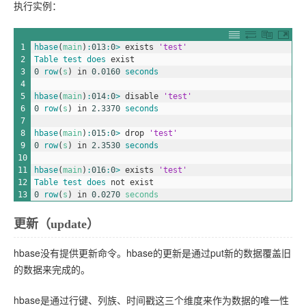
执行实例：
1
hbase
(
main
)
:
013
:
0
>
exists
'test'
2
Table 
test 
does 
exist
3
0
row
(
s
)
in
0.0160
seconds
4
5
hbase
(
main
)
:
014
:
0
>
disable
'test'
6
0
row
(
s
)
in
2.3370
seconds
7
8
hbase
(
main
)
:
015
:
0
>
drop
'test'
9
0
row
(
s
)
in
2.3530
seconds
10
11
hbase
(
main
)
:
016
:
0
>
exists
'test'
12
Table 
test 
does 
not
exist
13
0
row
(
s
)
in
0.0270
seconds
更新（update）
hbase没有提供更新命令。hbase的更新是通过put新的数据覆盖旧
的数据来完成的。
hbase是通过行键、列族、时间戳这三个维度来作为数据的唯一性