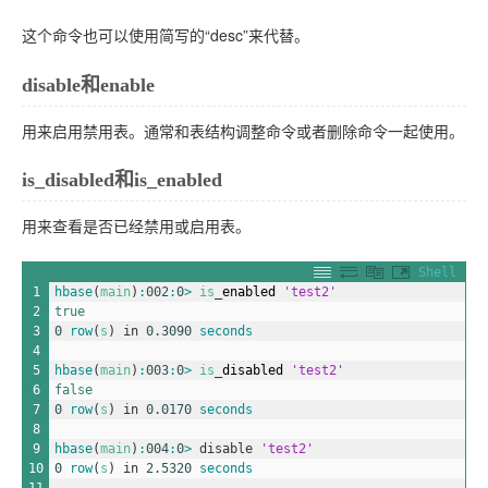
这个命令也可以使用简写的“desc”来代替。
disable和enable
用来启用禁用表。通常和表结构调整命令或者删除命令一起使用。
is_disabled和is_enabled
用来查看是否已经禁用或启用表。
Shell
1
hbase
(
main
)
:
002
:
0
>
is
_
enabled
'test2'
2
true
3
0
row
(
s
)
in
0.3090
seconds
4
5
hbase
(
main
)
:
003
:
0
>
is
_
disabled
'test2'
6
false
7
0
row
(
s
)
in
0.0170
seconds
8
9
hbase
(
main
)
:
004
:
0
>
disable
'test2'
10
0
row
(
s
)
in
2.5320
seconds
11