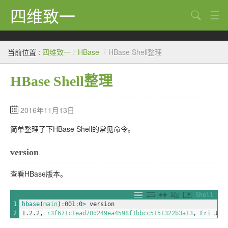
四维致一
搜索
Java
当前位置 :
四维致一
/
HBase
/
HBase Shell整理
大数据
HBase Shell整理
Python
Scala
2016年11月13日
GoLang
简单整理了下HBase Shell的常见命令。
工程
version
Bug
查看HBase版本。
Tricks
Shell
1
hbase
(
main
)
:
001
:
0
>
version
想法
2
1.2.2
,
r3f671c1ead70d249ea4598f1bbcc5151322b3a13
,
Fri 
Jul