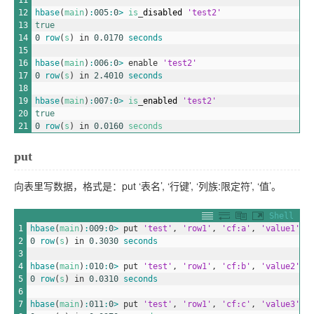
12
hbase
(
main
)
:
005
:
0
>
is
_
disabled
'test2'
13
true
14
0
row
(
s
)
in
0.0170
seconds
15
16
hbase
(
main
)
:
006
:
0
>
enable
'test2'
17
0
row
(
s
)
in
2.4010
seconds
18
19
hbase
(
main
)
:
007
:
0
>
is
_
enabled
'test2'
20
true
21
0
row
(
s
)
in
0.0160
seconds
put
向表里写数据，格式是：put ‘表名’, ‘行键’, ‘列族:限定符’, ‘值’。
Shell
1
hbase
(
main
)
:
009
:
0
>
put
'test'
,
'row1'
,
'cf:a'
,
'value1'
2
0
row
(
s
)
in
0.3030
seconds
3
4
hbase
(
main
)
:
010
:
0
>
put
'test'
,
'row1'
,
'cf:b'
,
'value2'
5
0
row
(
s
)
in
0.0310
seconds
6
7
hbase
(
main
)
:
011
:
0
>
put
'test'
,
'row1'
,
'cf:c'
,
'value3'