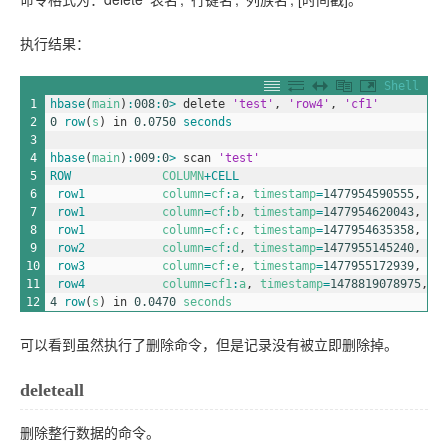
执行结果：
Shell
1
hbase
(
main
)
:
008
:
0
>
delete
'test'
,
'row4'
,
'cf1'
2
0
row
(
s
)
in
0.0750
seconds
3
4
hbase
(
main
)
:
009
:
0
>
scan
'test'
5
ROW             
COLUMN
+
CELL                             
6
row1           
column
=
cf
:
a
,
timestamp
=
1477954590555
,
va
7
row1           
column
=
cf
:
b
,
timestamp
=
1477954620043
,
va
8
row1           
column
=
cf
:
c
,
timestamp
=
1477954635358
,
va
9
row2           
column
=
cf
:
d
,
timestamp
=
1477955145240
,
va
10
row3           
column
=
cf
:
e
,
timestamp
=
1477955172939
,
va
11
row4           
column
=
cf1
:
a
,
timestamp
=
1478819078975
,
v
12
4
row
(
s
)
in
0.0470
seconds
可以看到虽然执行了删除命令，但是记录没有被立即删除掉。
deleteall
删除整行数据的命令。