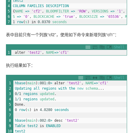
3
test2
4
COLUMN
FAMILIES
DESCRIPTION
5
{
NAME
=
>
'cf2'
,
BLOOMFILTER
=
>
'ROW'
,
VERSIONS
=
>
'1'
,
IN
6
S
=
>
'0'
,
BLOCKCACHE
=
>
'true'
,
BLOCKSIZE
=
>
'65536'
,
REP
7
1
row
(
s
)
in
0.0370
seconds
表中目前只有一个列族“cf2”，使用如下命令来新增列族“cf1”：
Shell
1
alter
'test2'
,
NAME
=
>
'cf1'
执行结果如下：
Shell
1
hbase
(
main
)
:
001
:
0
>
alter
'test2'
,
NAME
=
>
'cf1'
2
Updating 
all 
regions 
with 
the 
new
schema
.
.
.
3
0
/
1
regions 
updated
.
4
1
/
1
regions 
updated
.
5
Done
.
6
0
row
(
s
)
in
4.0280
seconds
7
8
hbase
(
main
)
:
002
:
0
>
desc
'test2'
9
Table
test2
is
ENABLED
10
test2