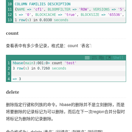
10
COLUMN
FAMILIES
DESCRIPTION
11
{
NAME
=
>
'cf1'
,
BLOOMFILTER
=
>
'ROW'
,
VERSIONS
=
>
'5'
,
I
12
S
=
>
'0'
,
BLOCKCACHE
=
>
'true'
,
BLOCKSIZE
=
>
'65536'
,
RE
13
1
row
(
s
)
in
0.0330
seconds
count
查看表中有多少条记录，格式是：count ‘表名’:
Shell
1
hbase
(
main
)
:
001
:
0
>
count
'test'
2
3
row
(
s
)
in
0.7260
seconds
3
4
=
>
3
delete
删除指定行键和列族的命令。hbase的删除并不是立刻删除，而是
将要删除的记录标记为可以删除，而后在下一次region合并分裂时
将标记为删除的记录删除。
命令格式为：delete ‘表名’, ‘行键名’, ‘列族名’, [时间戳]。