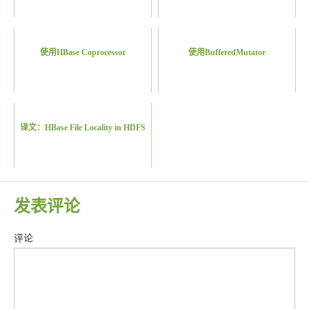
使用HBase Coprocessor
使用BufferedMutator
译文：HBase File Locality in HDFS
发表评论
评论