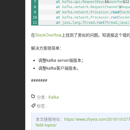
7
at 
kafka
.
api
.
RequestKeys
$
$
anonfun
$
12
8
at 
kafka
.
network
.
RequestChannel
$
Requ
9
at 
kafka
.
network
.
Processor
.
read
(
Sock
10
at 
kafka
.
network
.
Processor
.
run
(
Socke
11
at 
java
.
lang
.
Thread
.
run
(
Thread
.
java
:
在
StackOverflow
上找到了类似的问题。知道报这个错的是
解决方案很简单：
调整kafka server端版本；
调整kafka客户端版本。
#######
分类 :
Kafka
标签 :
本文链接地址：
https://www.zhyea.com/2018/10/
field-topics/