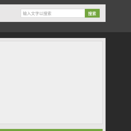
搜索
owException