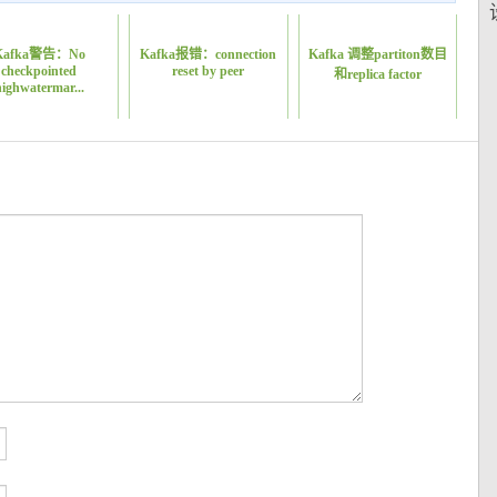
Kafka警告：No
Kafka报错：connection
Kafka 调整partiton数目
checkpointed
reset by peer
和replica factor
highwatermar...