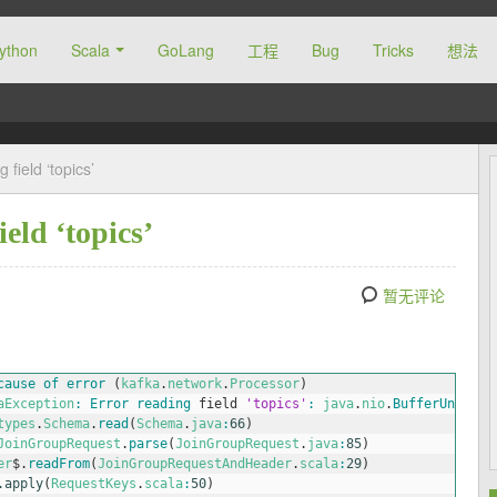
ython
Scala
GoLang
工程
Bug
Tricks
想法
ield ‘topics’
ld ‘topics’
暂无评论
cause 
of 
error
(
kafka
.
network
.
Processor
)
aException
:
Error 
reading 
field
'topics'
:
java
.
nio
.
BufferUnderfl
types
.
Schema
.
read
(
Schema
.
java
:
66
)
JoinGroupRequest
.
parse
(
JoinGroupRequest
.
java
:
85
)
er
$
.
readFrom
(
JoinGroupRequestAndHeader
.
scala
:
29
)
.apply
(
RequestKeys
.
scala
:
50
)