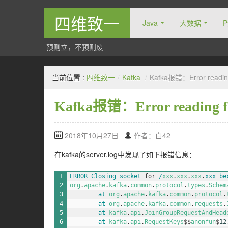
四维致一
Java
大数据
P
预则立，不预则废
当前位置 :
四维致一
/
Kafka
/
Kafka报错：Error reading f
Kafka报错：Error reading fie
2018年10月27日
作者：白42
在kafka的server.log中发现了如下报错信息：
1
ERROR 
Closing 
socket 
for
/
xxx
.
xxx
.
xxx
.
xxx 
be
2
org
.
apache
.
kafka
.
common
.
protocol
.
types
.
Schem
3
at 
org
.
apache
.
kafka
.
common
.
protocol
.
4
at 
org
.
apache
.
kafka
.
common
.
requests
.
5
at 
kafka
.
api
.
JoinGroupRequestAndHead
6
at 
kafka
.
api
.
RequestKeys
$
$
anonfun
$
12