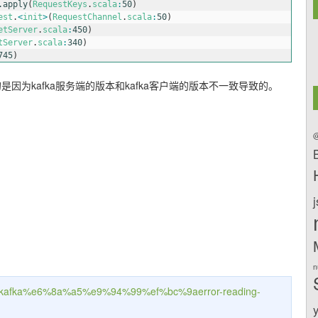
.apply
(
RequestKeys
.
scala
:
50
)
est
.
<
init
>
(
RequestChannel
.
scala
:
50
)
etServer
.
scala
:
450
)
tServer
.
scala
:
340
)
745
)
因为kafka服务端的版本和kafka客户端的版本不一致导致的。
@
n
27/kafka%e6%8a%a5%e9%94%99%ef%bc%9aerror-reading-