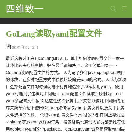
四维致一
搜索
Java
GoLang读取yaml配置文件
大数据
2021年6月5日
Python
最近这段时间在用GoLang写项目。其中如何读取配置文件一度是
Scala
让我比较头疼的事情，好在最后都解决了，这里简单记录一下
GoLang
GoLang读取配置文件的方式。 因为写了多年java springboot项目
的缘故，在多种配置方式中独独比较偏爱yaml的格式。因此为新项
工程
目选择配置文件的时候就毫不犹豫地选择了继续使用yaml。 使用
yaml时遇到了这样几个问题： yaml配置文件读取并映射为struct
Bug
yaml多配置文件读取 适应性选择配置 接下来就以这几个问题的顺
序来简单介绍下使用GoLang如何读取yaml配置文件以及关于配置
Tricks
文件选择的问题。 读取yaml配置文件 也许很多人都在网上搜索过
想法
“golang读取yaml”这样的词条，搜索结果也通常大部分都是推荐使
用gopkg.in/yaml这个package。 gopkg.in/yaml诚然是读取yaml最