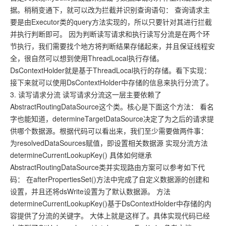
据。稍稍变通下，就可以改为拦截并识别查询语句： 查询请求主
要是由Executor类的query方法实现的，所以只要针对其进行拦截
并执行判断即可。 因为判断读写请求和执行读写分流是在两个环
节执行，我们需要找个地方将判断结果存储起来，并且保证线程安
全，很自然可以想到使用ThreadLocal执行存储。
DsContextHolder就是基于ThreadLocal执行的存储。看下实现：
接下来就可以使用DsContextHolder中存储的信息来执行分流了。
3. 读写请求分流 读写请求分流这一层主要依赖了
AbstractRoutingDataSource这个类。核心是下面这个方法： 看名
字也能知道，determineTargetDataSource决定了为之后的请求提
供哪个数据源。根据代码可以看出来，我们至少需要做两件事：
为resolvedDataSources赋值，即设置相关数据源 实现分流方法
determineCurrentLookupKey() 具体如何继承
AbstractRoutingDataSource类并实现路由方案可以参考如下代
码： 在afterPropertiesSet()方法中完成了自定义数据源的创建和
设置，并且还将dsWrite设置为了默认数据源。 方法
determineCurrentLookupKey()基于DsContextHolder中存储的内
容提供了分流的关键字。 大体上就是这样了。具体实现代码已经