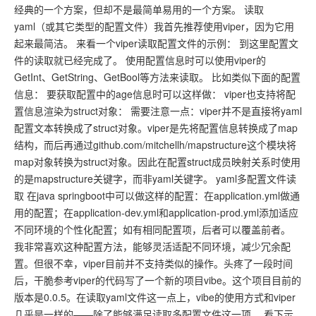
经典的一个方案，但却不是最简单易用的一个方案。 读取
yaml（或其它类型的配置文件）我首先推荐使用viper，因为它用
起来最简洁。 来看一个viper读取配置文件的示例： 到这里配置文
件的读取就已经完成了。 使用配置信息时可以使用viper的
GetInt、GetString、GetBool等方法来读取。 比如类似下面的配置
信息： 要获取配置中的age信息时可以这样做： viper也支持将配
置信息渲染为struct对象： 需要注意一点：viper并不是直接将yaml
配置文本转换成了struct对象。viper是先将配置信息转换成了map
结构，而后再通过github.com/mitchellh/mapstructure这个模块将
map对象转换为struct对象。因此在配置struct成员映射关系时使用
的是mapstructure关键字，而非yaml关键字。 yaml多配置文件读
取 在java springboot中可以做这样的配置：在application.yml做通
用的配置；在application-dev.yml和application-prod.yml添加适应
不同环境的个性化配置；如有相同配置项，后者可以覆盖前者。
我非常喜欢这种配置方法，能够灵活适配不同环境，减少冗余配
置。但很不幸，viper目前并不支持类似的操作。头疼了一段时间
后，干脆参考viper的代码写了一个新的项目vibe。这个项目目前的
版本是0.0.5。在读取yaml文件这一点上，vibe的使用方式和viper
几乎是一样的——除了能够满足读取多配置文件这一项。 看下示