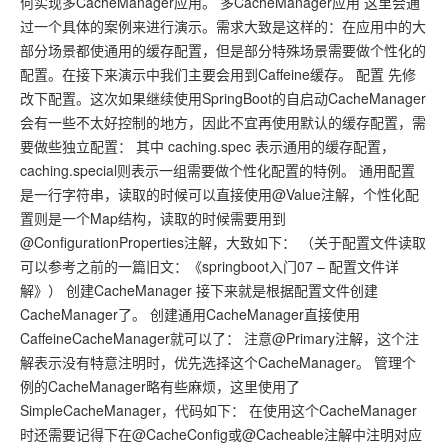
何实现多CacheManager应用。 多CacheManager应用 这里会通
过一个具体的案例来进行演示。需求大致是这样的：在应用中的大
部分场景都使通用的缓存配置，但是部分特殊场景需要做个性化的
配置。在接下来演示中我们主要会用到Caffeine缓存。 配置 先修
改下配置。这次如果继续使用SpringBoot的自启动CacheManager
会有一些不太好控制的地方，因此不宜再使用默认的缓存配置，需
要做些独立配置： 其中 caching.spec 表示通用的缓存配置，
caching.special则表示一组需要做个性化配置的特例。 通用配置
是一行字符串，读取的时候可以直接使用@Value注解，个性化配
置则是一个Map结构，读取的时候需要用到
@ConfigurationProperties注解，大致如下： （关于配置文件读取
可以参考之前的一篇旧文：《springboot入门07 – 配置文件详
解》） 创建CacheManager 接下来就是根据配置文件创建
CacheManager了。 创建通用CacheManager直接使用
CaffeineCacheManager就可以了： 注意@Primary注解，这个注
解表示没有特意注明时，优先选择这个CacheManager。 管理个
例的CacheManager略有些麻烦，这里使用了
SimpleCacheManager，代码如下： 在使用这个CacheManager
时还需要记得下在@CacheConfig或@Cacheable注解中注明对应