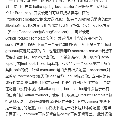
了一个名称：zhyyy。记住这个名称，在之后的配置文件中会用
到。 使用生产者 kafka-spring-boot-starter会根据配置主动创建
KafkaProducer。开发使用时可以直接从容器中获取
ProducerTemplate实例来发送消息： 如果写入kafka的消息的key
和value的序列化方案采用的都是默认的字符串（反）序列化方案
（StringDeserializer和StringSerializer），可以使用
StringProducerTemplate实例： 发送消息时酌情调用不同的
send()方法： 配置 下面是一个最简单的配置： 如上配置中： test-
group00既是配置项的ID，也是消费组ID bootstrap-servers我想不
需要多做解释。 topics对应的是一个数组结构，也可以写作[test-
topic1]或[test-topic1,test-topic2]，即支持同一个kafka集群上多个
类似topic的统一处理 consumer是消费者相关配置，processor对
应的是Processor实现类的Bean名称，count标识的是应用内消费
线程的数量 默认的序列化方案采用的是字符串序列化方案。 虽然
在配置中没有体现，但kafka-spring-boot-starter组件会基于已有
的信息创建KafkaProducer，使用时可以通过ProducerTemplate执
行消息发送。 比较完整的配置是这样子的： 其中common模块下
是一些通用的配置，config模块下则是一或多组具体的配置（这里
是两组）。common下的配置会被config下的配置覆盖。 此外还独