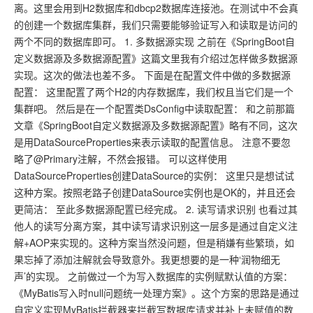
离。这里会用到H2数据库和dbcp2数据库连接池。在测试中不会真
的创建一个数据库集群，我们只需要能够验证写入和读取是访问的
两个不同的数据库即可。 1. 多数据源实现 之前在《SpringBoot自
定义数据源及多数据源配置》这篇文里我有介绍过怎样做多数据源
实现。这次的做法也差不多。 下面是在配置文件中做的多数据源
配置： 这里配置了两个H2的内存数据库，我们权且当它们是一个
集群吧。 然后是在一个配置类DsConfig中读取配置： 和之前那篇
文章《SpringBoot自定义数据源及多数据源配置》略有不同，这次
是用DataSourceProperties来表示读取的配置信息。 注意不要忽
略了@Primary注解，不然会报错。 可以这样使用
DataSourceProperties创建DataSource的实例： 这里只是想试试
这种方案。按照老路子创建DataSource实例也是OK的，并且还会
更简洁： 至此多数据源配置已经完成。 2. 读写请求识别 也看过其
他人的读写分离方案，其中读写请求识别这一层多是通过自定义注
解+AOP来实现的。这种方案当然没问题，但是稍嫌有些繁琐，如
果忘掉了添加注解就会导致意外。我更想要的是一种‘润物细无
声’的实现。 之前做过一个为写入数据库的实例赋默认值的方案：
《MyBatis写入时null问题统一处理方案》。这个方案的思路是通过
自定义实现MyBatis拦截器来拦截写数据库请求并补上未赋值的数