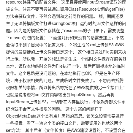
resource路径下的配置文件： 这里直接使用InputStream读取的模
板文件。注意不要再尝试通过调用ClassResource实例的getFile()
方法来获取文件，不然会遇到和之前同样的问题。 额，期间还发
生了无法将模板文件打进springboot项目运行时的jar文件这样的问
题。因为是将模板文件存储在了resources的子目录下，需要调整
下maven打包的配置： 下面这几行如果没有的话需要加上，不然
会读取不到子目录中的配置文件： 2.将生成的xml上传到S3 AWS
提供的最便捷的上传文件接口是这个： 这个接口通过File实例来执
行上传。所以我一开始的想法是先生成一个临时文件保存在服务器
本地，读取本地临时文件为File执行上传，最后再删掉本地的临时
文件。这个思路是没问题的，在本地执行也OK。但是在生产环
境，由于权限相关的问题，生成临时文件失败了。 不想再去折腾
权限相关的事情，所以将出路寄托在了AWS提供的另一个接口上：
也就是说考虑将xml文件内容输出到InputStream，然后再将
InputStream上传到S3。一切都在内存里执行，不依赖外部文件系
统也就不会有文件权限的问题。 这个方案的问题在于
ObjectMetaData这个类有点儿黑箱的意思。该怎么设置需要进行
一些摸索。看了一遍这个类的接口文档，需要调用的也就这两个
set方法： 其中后者（文件长度）是AWS建议设置的，不设置会在