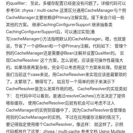
的qualifier： 至此，多缓存配置已经是没有问题了。详细代码可以
参考Git: zhyea / multi-cache 这里区分通用CacheManager与个例
CacheManager主要依赖@Primary注解实现。接下来会介绍一些
其他的方案。 继承CachingConfigurerSupport 继承抽象类
CachingConfigurerSupport后，可以通过实现(重
写)cacheManager()方法指明默认的CacheManager。嗯，也就是
说，节省了一个@Bean和一个@Primary注解。代码如下： 管理个
例的CacheManager还是需要@Bean注解并设置Qualifier的。 实
现CacheResolver 这个方案，怎么说呢，应该是可操作性最强大
的。如果场景再复杂些，完全可以考虑用这个方案来处理。但是就
我们当前这个case来说，用CacheResolver来实现应该是最繁琐的
了。太繁琐了，懒得写了。 姑且写一个简单的例子来演示下
CacheResolver是怎么发挥作用的吧。 CacheResolver的实现类如
下： 在代码中可以看到，是通过resolveCaches()方法决定了提供
哪些缓存。 使用CacheResolver后就有机会可以考虑不注入
CacheManager的实例到容器中了，因为CacheResolver会管理会
用到的CacheManager的实例。 不过在应用缓存注解的情况下，
要记得指定使用哪个CacheResolver，像这样： 就这样了。示例
代码都放在了这里：zhyea / multi-cache 参考文档 Using Multiple