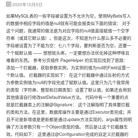
2020年10月5日
如果MySQL表的一些字段被设置为不允许为空，使用MyBatis写入
的数据中相应字段的值是null就有可能会报类似下面的错误： 对于
这个问题，我通常的做法是为对应字段的null值直接赋值一个空字
符串（或其它默认值）。但是这次，不知道为什么那么多不必要的
字段被设置为了不能为空：七八个字段，要判断是否为空，还要一
个个赋默认值 —— 想想就头疼。一定要想办法优化掉这种啰嗦且
难看的东西。 参考分页插件 PageHelper 的实现后找到了思路：
添加一个拦截器，获取参数实例，为实例的值为null的Field设置一
个默认值。 拦截器的实现如下： 在这个拦截器中通过反射的方式
为参数实例值为null的字段完成了赋默认值。这里只为几个我常用
的类型（字符串、整型和日期类型）设置了默认值，如果还会用到
其他值请自行修改setDefaultValue方法。 代码中有一个重要的点
就是拦截器类上的注解@Signature： 这个注解指明了具体要拦截
的类和方法。在这里，数据库操作主要是通过Executor类完成；并
且不论是新增或是更新都是通过update方法实现的，args属性则明
确了方法参数只有一个Object类型的值。 然后是让这个拦截器生
效。代码如下： 这里通过@Configuration完成的自定义拦截器的